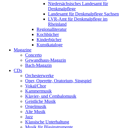
Niedersächsisches Landesamt für
Denkmalpflege
Landesamt für Denkmalpflege Sachsen
LVR-Amt für Denkmalpflege im
Rheinland
Regionalliteratur
Kochbücher
Kinderbücher
Kunstkataloge
Magazine
Concerto
Gewandhaus-Magazin
Bach-Magazin
CDs
Orchesterwerke
Oper, Operette, Oratorium, Singspiel
Vokal/Chor
Kammermusik
Klavier- und Cembalomusik
Geistliche Musik
Orgelmusik
Alte Musik
Jazz
Klassische Unterhaltung
Musik für Blasinstrumente