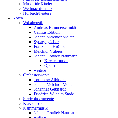
Musik für Kinder
Weihnachtsmusik
Hörbuch/Feature
Noten
Vokalmusik
Andreas Hammerschmidt
Calmus Edition
Johann Melchior Molter
Synagogalchor
Franz Paul Kröhne
Melchior Vulpius
Johann Gottlieb Naumann
Kirchenmusik
Opern
weitere
Orchesterwerke
Tommaso Albinoni
Johann Melchior Molter
Johannes Gebhardt
Friedrich Wilhelm Stade
Streichinstrumente
Klavier solo
Kammermusik
Johann Gottlieb Naumann
weitere