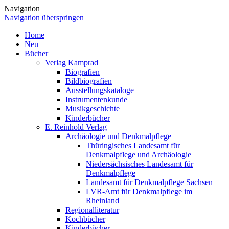
Navigation
Navigation überspringen
Home
Neu
Bücher
Verlag Kamprad
Biografien
Bildbiografien
Ausstellungskataloge
Instrumentenkunde
Musikgeschichte
Kinderbücher
E. Reinhold Verlag
Archäologie und Denkmalpflege
Thüringisches Landesamt für
Denkmalpflege und Archäologie
Niedersächsisches Landesamt für
Denkmalpflege
Landesamt für Denkmalpflege Sachsen
LVR-Amt für Denkmalpflege im
Rheinland
Regionalliteratur
Kochbücher
Kinderbücher