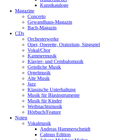
Kunstkataloge
Magazine
Concerto
Gewandhaus-Magazin
Bach-Magazin
CDs
Orchesterwerke
Oper, Operette, Oratorium, Singspiel
Vokal/Chor
Kammermusik
Klavier- und Cembalomusik
Geistliche Musik
Orgelmusik
Alte Musik
Jazz
Klassische Unterhaltung
Musik für Blasinstrumente
Musik für Kinder
Weihnachtsmusik
Hörbuch/Feature
Noten
Vokalmusik
Andreas Hammerschmidt
Calmus Edition