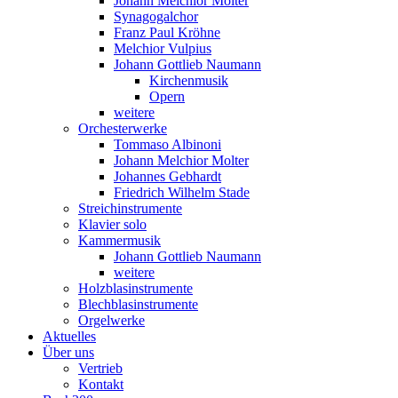
Johann Melchior Molter
Synagogalchor
Franz Paul Kröhne
Melchior Vulpius
Johann Gottlieb Naumann
Kirchenmusik
Opern
weitere
Orchesterwerke
Tommaso Albinoni
Johann Melchior Molter
Johannes Gebhardt
Friedrich Wilhelm Stade
Streichinstrumente
Klavier solo
Kammermusik
Johann Gottlieb Naumann
weitere
Holzblasinstrumente
Blechblasinstrumente
Orgelwerke
Aktuelles
Über uns
Vertrieb
Kontakt