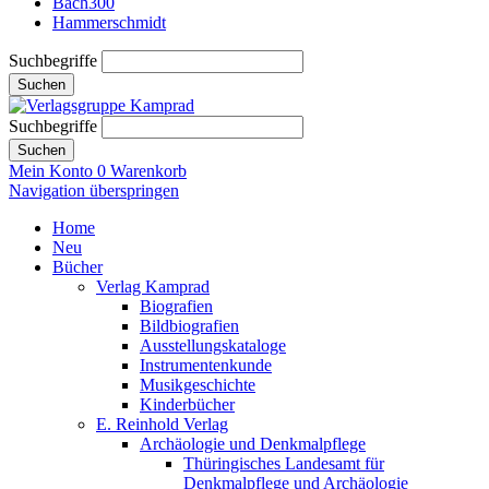
Bach300
Hammerschmidt
Suchbegriffe
Suchen
Suchbegriffe
Suchen
Mein Konto
0
Warenkorb
Navigation überspringen
Home
Neu
Bücher
Verlag Kamprad
Biografien
Bildbiografien
Ausstellungskataloge
Instrumentenkunde
Musikgeschichte
Kinderbücher
E. Reinhold Verlag
Archäologie und Denkmalpflege
Thüringisches Landesamt für
Denkmalpflege und Archäologie