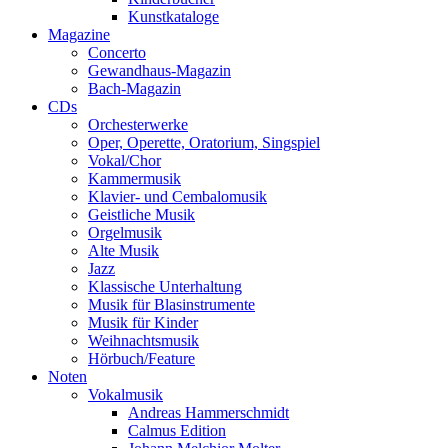
Kunstkataloge
Magazine
Concerto
Gewandhaus-Magazin
Bach-Magazin
CDs
Orchesterwerke
Oper, Operette, Oratorium, Singspiel
Vokal/Chor
Kammermusik
Klavier- und Cembalomusik
Geistliche Musik
Orgelmusik
Alte Musik
Jazz
Klassische Unterhaltung
Musik für Blasinstrumente
Musik für Kinder
Weihnachtsmusik
Hörbuch/Feature
Noten
Vokalmusik
Andreas Hammerschmidt
Calmus Edition