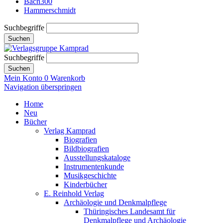
Bach300
Hammerschmidt
Suchbegriffe
Suchen
Suchbegriffe
Suchen
Mein Konto
0
Warenkorb
Navigation überspringen
Home
Neu
Bücher
Verlag Kamprad
Biografien
Bildbiografien
Ausstellungskataloge
Instrumentenkunde
Musikgeschichte
Kinderbücher
E. Reinhold Verlag
Archäologie und Denkmalpflege
Thüringisches Landesamt für
Denkmalpflege und Archäologie