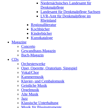
Niedersächsisches Landesamt für
Denkmalpflege
Landesamt für Denkmalpflege Sachsen
LVR-Amt für Denkmalpflege im
Rheinland
Regionalliteratur
Kochbücher
Kinderbücher
Kunstkataloge
Magazine
Concerto
Gewandhaus-Magazin
Bach-Magazin
CDs
Orchesterwerke
Oper, Operette, Oratorium, Singspiel
Vokal/Chor
Kammermusik
Klavier- und Cembalomusik
Geistliche Musik
Orgelmusik
Alte Musik
Jazz
Klassische Unterhaltung
Musik für Blasinstrumente