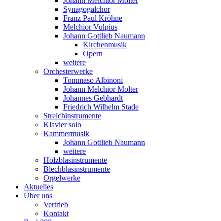
Johann Melchior Molter
Synagogalchor
Franz Paul Kröhne
Melchior Vulpius
Johann Gottlieb Naumann
Kirchenmusik
Opern
weitere
Orchesterwerke
Tommaso Albinoni
Johann Melchior Molter
Johannes Gebhardt
Friedrich Wilhelm Stade
Streichinstrumente
Klavier solo
Kammermusik
Johann Gottlieb Naumann
weitere
Holzblasinstrumente
Blechblasinstrumente
Orgelwerke
Aktuelles
Über uns
Vertrieb
Kontakt