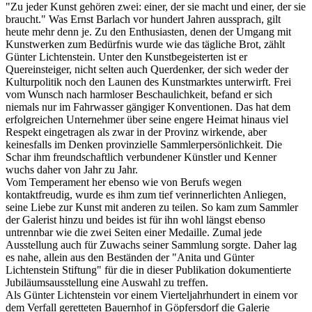
"Zu jeder Kunst gehören zwei: einer, der sie macht und einer, der sie
braucht." Was Ernst Barlach vor hundert Jahren aussprach, gilt
heute mehr denn je. Zu den Enthusiasten, denen der Umgang mit
Kunstwerken zum Bedürfnis wurde wie das tägliche Brot, zählt
Günter Lichtenstein. Unter den Kunstbegeisterten ist er
Quereinsteiger, nicht selten auch Querdenker, der sich weder der
Kulturpolitik noch den Launen des Kunstmarktes unterwirft. Frei
vom Wunsch nach harmloser Beschaulichkeit, befand er sich
niemals nur im Fahrwasser gängiger Konventionen. Das hat dem
erfolgreichen Unternehmer über seine engere Heimat hinaus viel
Respekt eingetragen als zwar in der Provinz wirkende, aber
keinesfalls im Denken provinzielle Sammlerpersönlichkeit. Die
Schar ihm freundschaftlich verbundener Künstler und Kenner
wuchs daher von Jahr zu Jahr.
Vom Temperament her ebenso wie von Berufs wegen
kontaktfreudig, wurde es ihm zum tief verinnerlichten Anliegen,
seine Liebe zur Kunst mit anderen zu teilen. So kam zum Sammler
der Galerist hinzu und beides ist für ihn wohl längst ebenso
untrennbar wie die zwei Seiten einer Medaille. Zumal jede
Ausstellung auch für Zuwachs seiner Sammlung sorgte. Daher lag
es nahe, allein aus den Beständen der "Anita und Günter
Lichtenstein Stiftung" für die in dieser Publikation dokumentierte
Jubiläumsausstellung eine Auswahl zu treffen.
Als Günter Lichtenstein vor einem Vierteljahrhundert in einem vor
dem Verfall geretteten Bauernhof in Göpfersdorf die Galerie