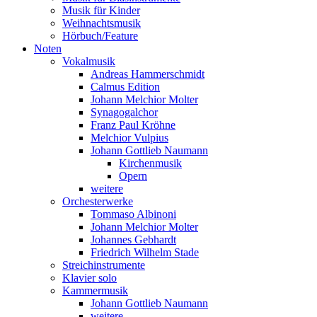
Musik für Kinder
Weihnachtsmusik
Hörbuch/Feature
Noten
Vokalmusik
Andreas Hammerschmidt
Calmus Edition
Johann Melchior Molter
Synagogalchor
Franz Paul Kröhne
Melchior Vulpius
Johann Gottlieb Naumann
Kirchenmusik
Opern
weitere
Orchesterwerke
Tommaso Albinoni
Johann Melchior Molter
Johannes Gebhardt
Friedrich Wilhelm Stade
Streichinstrumente
Klavier solo
Kammermusik
Johann Gottlieb Naumann
weitere