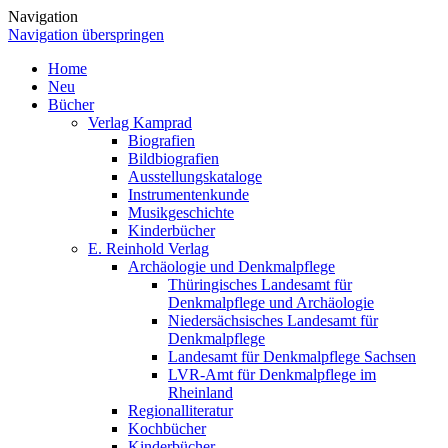
Navigation
Navigation überspringen
Home
Neu
Bücher
Verlag Kamprad
Biografien
Bildbiografien
Ausstellungskataloge
Instrumentenkunde
Musikgeschichte
Kinderbücher
E. Reinhold Verlag
Archäologie und Denkmalpflege
Thüringisches Landesamt für
Denkmalpflege und Archäologie
Niedersächsisches Landesamt für
Denkmalpflege
Landesamt für Denkmalpflege Sachsen
LVR-Amt für Denkmalpflege im
Rheinland
Regionalliteratur
Kochbücher
Kinderbücher