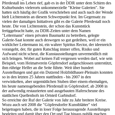
Pferdestall ins Leben rief, gab es in der DDR unter dem Schirm des
Kulturbundes vielerorts unkommerzielle "Kleine Galerien". Sie
hatten sich häufig der Grafik verschrieben und auch nach der Wende
hielt Lichtenstein an diesem Schwerpunkt fest. Im Gegensatz zu
vielen der damaligen Initiativen gibt es die Galerie Pferdestall noch
heute. Die von Lichtenstein, der schon das Kunststück
fertiggebracht hatte, zu DDR-Zeiten unter dem Namen
"Leitermann" einen privaten Baumarkt zu betreiben, gelegte
Galerie-Saat konnte auch deswegen so gut gedeihen, weil er ein
wirklicher Leitermann ist, ein wahrer Spiritus Rector, der ideenreich
vorangeht, der, für guten Ratschlag immer offen, Risiko und
Aufwand nicht scheut, die Kunstausstellungen unvermeidlich mit
sich bringen. Wobei auf keinen Fall vergessen werden darf, wie sein
Beispiel, vom Heimatverein Göpfersdorf aufgeschlossen unterstützt,
ihm rührige Helfer an die Seite führte. Weit über hundert
Ausstellungen und gut ein Dutzend Holzbildhauer-Pleinairs konnten
so in den letzten 25 Jahren stattfinden - bis 2007 in den
verwinkelten, aber urgemütlichen Stuben über einem ehemaligen,
bis heute namensgebenden Pferdestall in Göpfersdorf, ab 2008 in
der aufwendig restaurierten und ausgebauten Haferscheune des
stattlichen Quellenhofs im Ortsteil Garbisdorf.
So erreichte der Ruf der Galerie von Jahr zu Jahr breitere Kreise.
Wozu auch seit 2008 die "Göpfersdorfer Kunstblätter" viel
beigetragen haben, die in loser Folge herausragende Ausstellungen
begleiten und damit über den Ort und Tag hinaus publik machen