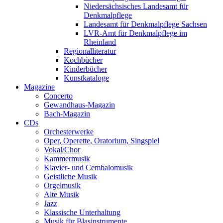
Niedersächsisches Landesamt für
Denkmalpflege
Landesamt für Denkmalpflege Sachsen
LVR-Amt für Denkmalpflege im
Rheinland
Regionalliteratur
Kochbücher
Kinderbücher
Kunstkataloge
Magazine
Concerto
Gewandhaus-Magazin
Bach-Magazin
CDs
Orchesterwerke
Oper, Operette, Oratorium, Singspiel
Vokal/Chor
Kammermusik
Klavier- und Cembalomusik
Geistliche Musik
Orgelmusik
Alte Musik
Jazz
Klassische Unterhaltung
Musik für Blasinstrumente