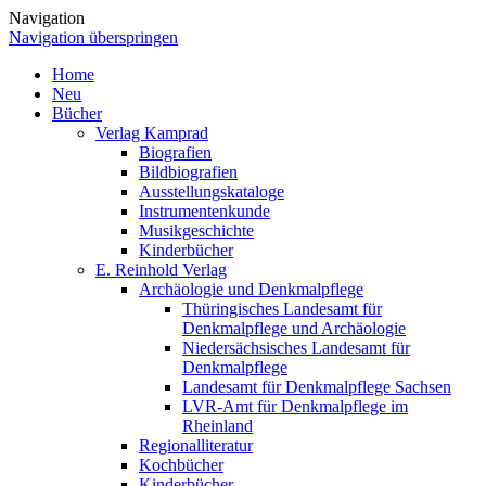
Navigation
Navigation überspringen
Home
Neu
Bücher
Verlag Kamprad
Biografien
Bildbiografien
Ausstellungskataloge
Instrumentenkunde
Musikgeschichte
Kinderbücher
E. Reinhold Verlag
Archäologie und Denkmalpflege
Thüringisches Landesamt für
Denkmalpflege und Archäologie
Niedersächsisches Landesamt für
Denkmalpflege
Landesamt für Denkmalpflege Sachsen
LVR-Amt für Denkmalpflege im
Rheinland
Regionalliteratur
Kochbücher
Kinderbücher