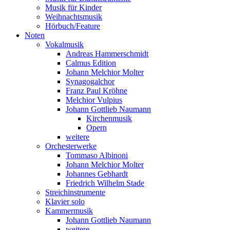
Musik für Kinder
Weihnachtsmusik
Hörbuch/Feature
Noten
Vokalmusik
Andreas Hammerschmidt
Calmus Edition
Johann Melchior Molter
Synagogalchor
Franz Paul Kröhne
Melchior Vulpius
Johann Gottlieb Naumann
Kirchenmusik
Opern
weitere
Orchesterwerke
Tommaso Albinoni
Johann Melchior Molter
Johannes Gebhardt
Friedrich Wilhelm Stade
Streichinstrumente
Klavier solo
Kammermusik
Johann Gottlieb Naumann
weitere