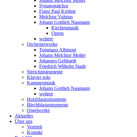
Johann Melchior Molter
Synagogalchor
Franz Paul Kröhne
Melchior Vulpius
Johann Gottlieb Naumann
Kirchenmusik
Opern
weitere
Orchesterwerke
Tommaso Albinoni
Johann Melchior Molter
Johannes Gebhardt
Friedrich Wilhelm Stade
Streichinstrumente
Klavier solo
Kammermusik
Johann Gottlieb Naumann
weitere
Holzblasinstrumente
Blechblasinstrumente
Orgelwerke
Aktuelles
Über uns
Vertrieb
Kontakt