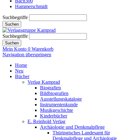
Bach300
Hammerschmidt
Suchbegriffe
Suchen
Suchbegriffe
Suchen
Mein Konto
0
Warenkorb
Navigation überspringen
Home
Neu
Bücher
Verlag Kamprad
Biografien
Bildbiografien
Ausstellungskataloge
Instrumentenkunde
Musikgeschichte
Kinderbücher
E. Reinhold Verlag
Archäologie und Denkmalpflege
Thüringisches Landesamt für
Denkmalpflege und Archäologie