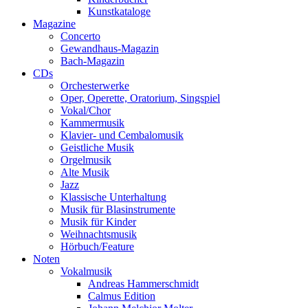
Kunstkataloge
Magazine
Concerto
Gewandhaus-Magazin
Bach-Magazin
CDs
Orchesterwerke
Oper, Operette, Oratorium, Singspiel
Vokal/Chor
Kammermusik
Klavier- und Cembalomusik
Geistliche Musik
Orgelmusik
Alte Musik
Jazz
Klassische Unterhaltung
Musik für Blasinstrumente
Musik für Kinder
Weihnachtsmusik
Hörbuch/Feature
Noten
Vokalmusik
Andreas Hammerschmidt
Calmus Edition