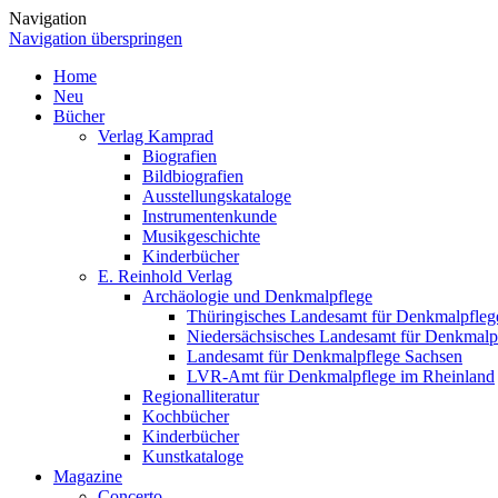
Navigation
Navigation überspringen
Home
Neu
Bücher
Verlag Kamprad
Biografien
Bildbiografien
Ausstellungskataloge
Instrumentenkunde
Musikgeschichte
Kinderbücher
E. Reinhold Verlag
Archäologie und Denkmalpflege
Thüringisches Landesamt für Denkmalpfleg
Niedersächsisches Landesamt für Denkmalp
Landesamt für Denkmalpflege Sachsen
LVR-Amt für Denkmalpflege im Rheinland
Regionalliteratur
Kochbücher
Kinderbücher
Kunstkataloge
Magazine
Concerto