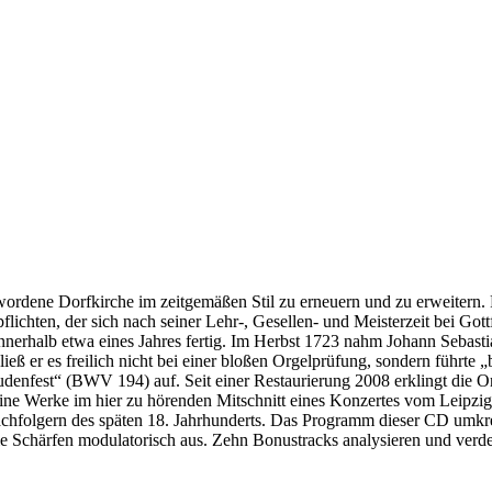
 gewordene Dorfkirche im zeitgemäßen Stil zu erneuern und zu erweiter
chten, der sich nach seiner Lehr-, Gesellen- und Meisterzeit bei Gottf
innerhalb etwa eines Jahres fertig. Im Herbst 1723 nahm Johann Sebas
ieß er es freilich nicht bei einer bloßen Orgelprüfung, sondern führt
enfest“ (BWV 194) auf. Seit einer Restaurierung 2008 erklingt die O
seine Werke im hier zu hörenden Mitschnitt eines Konzertes vom Leipz
lgern des späten 18. Jahrhunderts. Das Programm dieser CD umkreist
 die Schärfen modulatorisch aus. Zehn Bonustracks analysieren und ver