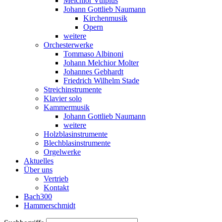
Melchior Vulpius
Johann Gottlieb Naumann
Kirchenmusik
Opern
weitere
Orchesterwerke
Tommaso Albinoni
Johann Melchior Molter
Johannes Gebhardt
Friedrich Wilhelm Stade
Streichinstrumente
Klavier solo
Kammermusik
Johann Gottlieb Naumann
weitere
Holzblasinstrumente
Blechblasinstrumente
Orgelwerke
Aktuelles
Über uns
Vertrieb
Kontakt
Bach300
Hammerschmidt