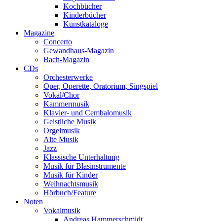
Kochbücher
Kinderbücher
Kunstkataloge
Magazine
Concerto
Gewandhaus-Magazin
Bach-Magazin
CDs
Orchesterwerke
Oper, Operette, Oratorium, Singspiel
Vokal/Chor
Kammermusik
Klavier- und Cembalomusik
Geistliche Musik
Orgelmusik
Alte Musik
Jazz
Klassische Unterhaltung
Musik für Blasinstrumente
Musik für Kinder
Weihnachtsmusik
Hörbuch/Feature
Noten
Vokalmusik
Andreas Hammerschmidt