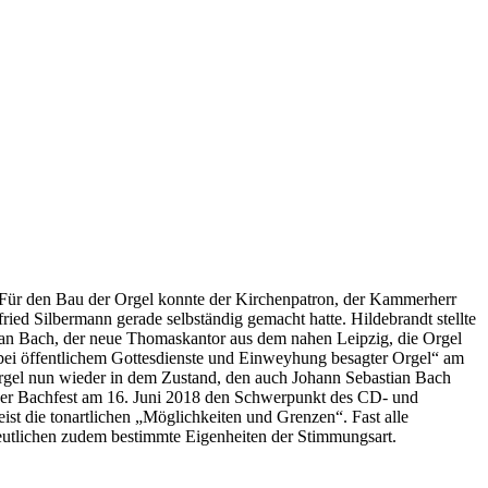
n. Für den Bau der Orgel konnte der Kirchenpatron, der Kammerherr
ried Silbermann gerade selbständig gemacht hatte. Hildebrandt stellte
tian Bach, der neue Thomaskantor aus dem nahen Leipzig, die Orgel
e „bei öffentlichem Gottesdienste und Einweyhung besagter Orgel“ am
rgel nun wieder in dem Zustand, den auch Johann Sebastian Bach
iger Bachfest am 16. Juni 2018 den Schwerpunkt des CD- und
 die tonartlichen „Möglichkeiten und Grenzen“. Fast alle
deutlichen zudem bestimmte Eigenheiten der Stimmungsart.