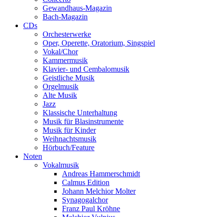
Gewandhaus-Magazin
Bach-Magazin
CDs
Orchesterwerke
Oper, Operette, Oratorium, Singspiel
Vokal/Chor
Kammermusik
Klavier- und Cembalomusik
Geistliche Musik
Orgelmusik
Alte Musik
Jazz
Klassische Unterhaltung
Musik für Blasinstrumente
Musik für Kinder
Weihnachtsmusik
Hörbuch/Feature
Noten
Vokalmusik
Andreas Hammerschmidt
Calmus Edition
Johann Melchior Molter
Synagogalchor
Franz Paul Kröhne