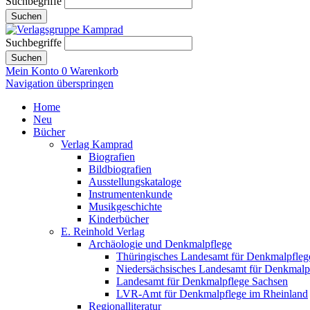
Suchbegriffe
Suchen
Suchbegriffe
Suchen
Mein Konto
0
Warenkorb
Navigation überspringen
Home
Neu
Bücher
Verlag Kamprad
Biografien
Bildbiografien
Ausstellungskataloge
Instrumentenkunde
Musikgeschichte
Kinderbücher
E. Reinhold Verlag
Archäologie und Denkmalpflege
Thüringisches Landesamt für Denkmalpfleg
Niedersächsisches Landesamt für Denkmalp
Landesamt für Denkmalpflege Sachsen
LVR-Amt für Denkmalpflege im Rheinland
Regionalliteratur