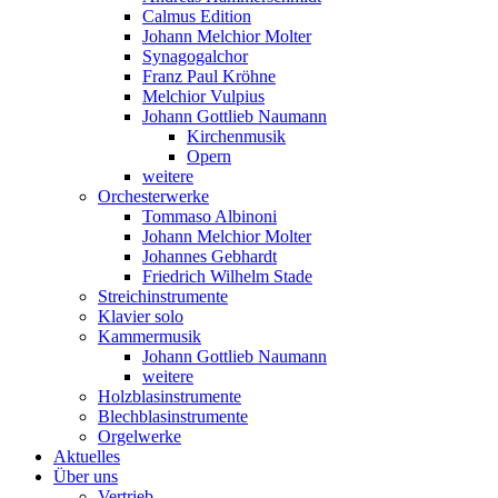
Calmus Edition
Johann Melchior Molter
Synagogalchor
Franz Paul Kröhne
Melchior Vulpius
Johann Gottlieb Naumann
Kirchenmusik
Opern
weitere
Orchesterwerke
Tommaso Albinoni
Johann Melchior Molter
Johannes Gebhardt
Friedrich Wilhelm Stade
Streichinstrumente
Klavier solo
Kammermusik
Johann Gottlieb Naumann
weitere
Holzblasinstrumente
Blechblasinstrumente
Orgelwerke
Aktuelles
Über uns
Vertrieb