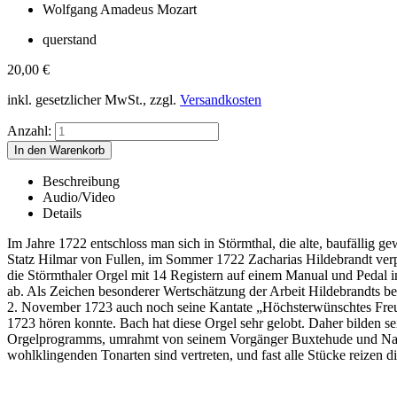
Wolfgang Amadeus Mozart
querstand
20,00
€
inkl. gesetzlicher MwSt., zzgl.
Versandkosten
Anzahl:
Beschreibung
Audio/Video
Details
Im Jahre 1722 entschloss man sich in Störmthal, die alte, baufällig
Statz Hilmar von Fullen, im Sommer 1722 Zacharias Hildebrandt verpfli
die Störmthaler Orgel mit 14 Registern auf einem Manual und Pedal 
ab. Als Zeichen besonderer Wertschätzung der Arbeit Hildebrandts bel
2. November 1723 auch noch seine Kantate „Höchsterwünschtes Freud
1723 hören konnte. Bach hat diese Orgel sehr gelobt. Daher bilden 
Orgelprogramms, umrahmt von seinem Vorgänger Buxtehude und Nachfo
wohlklingenden Tonarten sind vertreten, und fast alle Stücke reizen