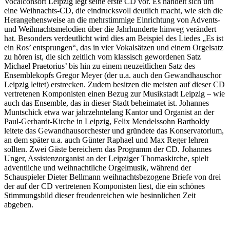
Vocalconsort Leipzig legt seine erste CD vor. Es handelt sich um
eine Weihnachts-CD, die eindrucksvoll deutlich macht, wie sich die
Herangehensweise an die mehrstimmige Einrichtung von Advents-
und Weihnachtsmelodien über die Jahrhunderte hinweg verändert
hat. Besonders verdeutlicht wird dies am Beispiel des Liedes „Es ist
ein Ros’ entsprungen“, das in vier Vokalsätzen und einem Orgelsatz
zu hören ist, die sich zeitlich vom klassisch gewordenen Satz
Michael Praetorius’ bis hin zu einem neuzeitlichen Satz des
Ensemblekopfs Gregor Meyer (der u.a. auch den Gewandhauschor
Leipzig leitet) erstrecken. Zudem besitzen die meisten auf dieser CD
vertretenen Komponisten einen Bezug zur Musikstadt Leipzig – wie
auch das Ensemble, das in dieser Stadt beheimatet ist. Johannes
Muntschick etwa war jahrzehntelang Kantor und Organist an der
Paul-Gerhardt-Kirche in Leipzig, Felix Mendelssohn Bartholdy
leitete das Gewandhausorchester und gründete das Konservatorium,
an dem später u.a. auch Günter Raphael und Max Reger lehren
sollten. Zwei Gäste bereichern das Programm der CD. Johannes
Unger, Assistenzorganist an der Leipziger Thomaskirche, spielt
adventliche und weihnachtliche Orgelmusik, während der
Schauspieler Dieter Bellmann weihnachtsbezogene Briefe von drei
der auf der CD vertretenen Komponisten liest, die ein schönes
Stimmungsbild dieser freudenreichen wie besinnlichen Zeit
abgeben.