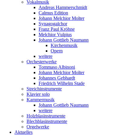
Vokalmusik
Andreas Hammerschmidt
Calmus Edition
Johann Melchior Molter
Synagogalchor
Franz Paul Kröhne
Melchior Vulpius
Johann Gottlieb Naumann
Kirchenmusik
Opern
weitere
Orchesterwerke
Tommaso Albinoni
Johann Melchior Molter
Johannes Gebhardt
Friedrich Wilhelm Stade
Streichinstrumente
Klavier solo
Kammermusik
Johann Gottlieb Naumann
weitere
Holzblasinstrumente
Blechblasinstrumente
Orgelwerke
Aktuelles