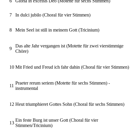
6
Gloria in excelsis Deo (Motette für sechs Stimmen)
7
In dulci jubilo (Choral für vier Stimmen)
8
Mein Seel ist still in meinem Gott (Tricinium)
Das alte Jahr vergangen ist (Motette für zwei vierstimmige
9
Chöre)
10
Mit Fried und Freud ich fahr dahin (Choral für vier Stimmen)
Praeter rerum seriem (Motette für sechs Stimmen) -
11
instrumental
12
Heut triumphieret Gottes Sohn (Choral für sechs Stimmen)
Ein feste Burg ist unser Gott (Choral für vier
13
Stimmen/Tricinium)