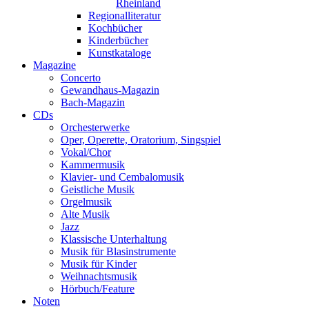
Rheinland
Regionalliteratur
Kochbücher
Kinderbücher
Kunstkataloge
Magazine
Concerto
Gewandhaus-Magazin
Bach-Magazin
CDs
Orchesterwerke
Oper, Operette, Oratorium, Singspiel
Vokal/Chor
Kammermusik
Klavier- und Cembalomusik
Geistliche Musik
Orgelmusik
Alte Musik
Jazz
Klassische Unterhaltung
Musik für Blasinstrumente
Musik für Kinder
Weihnachtsmusik
Hörbuch/Feature
Noten