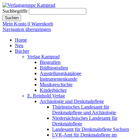
Suchbegriffe
Suchen
Mein Konto
0
Warenkorb
Navigation überspringen
Home
Neu
Bücher
Verlag Kamprad
Biografien
Bildbiografien
Ausstellungskataloge
Instrumentenkunde
Musikgeschichte
Kinderbücher
E. Reinhold Verlag
Archäologie und Denkmalpflege
Thüringisches Landesamt für
Denkmalpflege und Archäologie
Niedersächsisches Landesamt für
Denkmalpflege
Landesamt für Denkmalpflege Sachsen
LVR-Amt für Denkmalpflege im