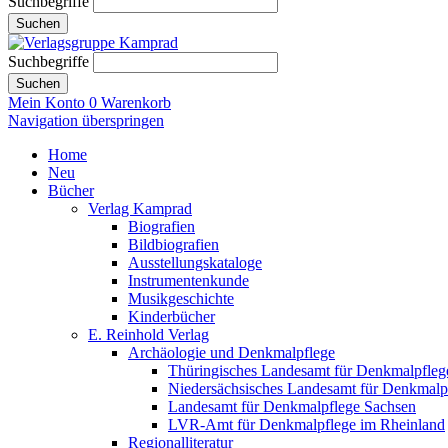
Suchbegriffe
Suchen
Suchbegriffe
Suchen
Mein Konto
0
Warenkorb
Navigation überspringen
Home
Neu
Bücher
Verlag Kamprad
Biografien
Bildbiografien
Ausstellungskataloge
Instrumentenkunde
Musikgeschichte
Kinderbücher
E. Reinhold Verlag
Archäologie und Denkmalpflege
Thüringisches Landesamt für Denkmalpfleg
Niedersächsisches Landesamt für Denkmalp
Landesamt für Denkmalpflege Sachsen
LVR-Amt für Denkmalpflege im Rheinland
Regionalliteratur