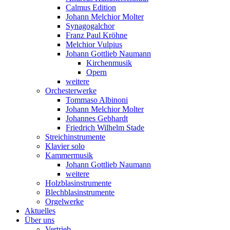
Calmus Edition
Johann Melchior Molter
Synagogalchor
Franz Paul Kröhne
Melchior Vulpius
Johann Gottlieb Naumann
Kirchenmusik
Opern
weitere
Orchesterwerke
Tommaso Albinoni
Johann Melchior Molter
Johannes Gebhardt
Friedrich Wilhelm Stade
Streichinstrumente
Klavier solo
Kammermusik
Johann Gottlieb Naumann
weitere
Holzblasinstrumente
Blechblasinstrumente
Orgelwerke
Aktuelles
Über uns
Vertrieb