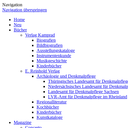
Navigation
Navigation überspringen
Home
Neu
Bücher
Verlag Kamprad
Biografien
Bildbiografien
Ausstellungskataloge
Instrumentenkunde
Musikgeschichte
Kinderbücher
E. Reinhold Verlag
Archäologie und Denkmalpflege
Thüringisches Landesamt für Denkmalpfleg
Niedersächsisches Landesamt für Denkmalp
Landesamt für Denkmalpflege Sachsen
LVR-Amt für Denkmalpflege im Rheinland
Regionalliteratur
Kochbücher
Kinderbücher
Kunstkataloge
Magazine
Concerto