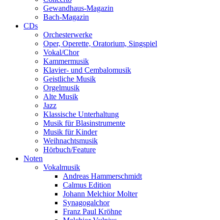
Gewandhaus-Magazin
Bach-Magazin
CDs
Orchesterwerke
Oper, Operette, Oratorium, Singspiel
Vokal/Chor
Kammermusik
Klavier- und Cembalomusik
Geistliche Musik
Orgelmusik
Alte Musik
Jazz
Klassische Unterhaltung
Musik für Blasinstrumente
Musik für Kinder
Weihnachtsmusik
Hörbuch/Feature
Noten
Vokalmusik
Andreas Hammerschmidt
Calmus Edition
Johann Melchior Molter
Synagogalchor
Franz Paul Kröhne