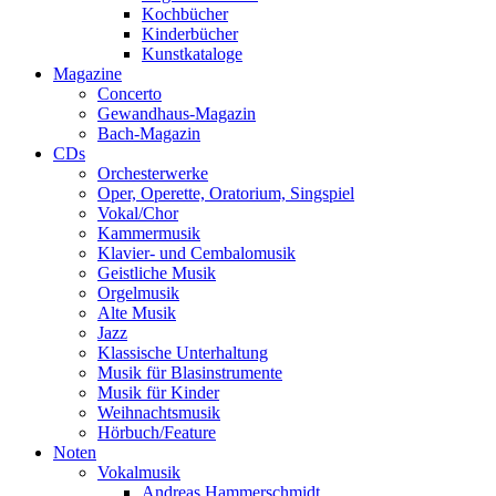
Kochbücher
Kinderbücher
Kunstkataloge
Magazine
Concerto
Gewandhaus-Magazin
Bach-Magazin
CDs
Orchesterwerke
Oper, Operette, Oratorium, Singspiel
Vokal/Chor
Kammermusik
Klavier- und Cembalomusik
Geistliche Musik
Orgelmusik
Alte Musik
Jazz
Klassische Unterhaltung
Musik für Blasinstrumente
Musik für Kinder
Weihnachtsmusik
Hörbuch/Feature
Noten
Vokalmusik
Andreas Hammerschmidt