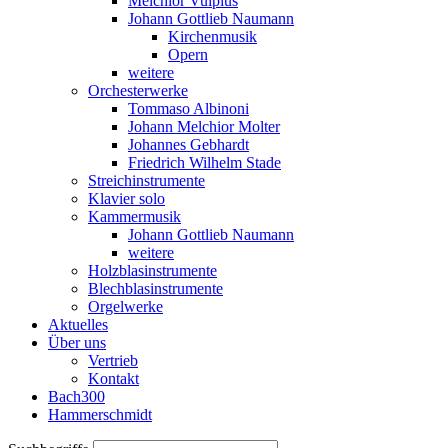
Melchior Vulpius
Johann Gottlieb Naumann
Kirchenmusik
Opern
weitere
Orchesterwerke
Tommaso Albinoni
Johann Melchior Molter
Johannes Gebhardt
Friedrich Wilhelm Stade
Streichinstrumente
Klavier solo
Kammermusik
Johann Gottlieb Naumann
weitere
Holzblasinstrumente
Blechblasinstrumente
Orgelwerke
Aktuelles
Über uns
Vertrieb
Kontakt
Bach300
Hammerschmidt