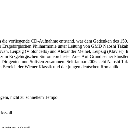
m die vorliegende CD-Aufnahme entstand, war dem Gedenken des 150
 der Erzgebirgischen Philharmonie unter Leitung von GMD Naoshi Takah
van, Leipzig (Violoncello) und Alexander Meinel, Leipzig (Klavier). I
ue zum Erzgebirgischen Sinfonieorchester Aue. Auf Grund seiner künst
en Dirigenten und Solisten zusammen. Seit Januar 2006 steht Naoshi T
 im Bereich der Wiener Klassik und der jungen deutschen Romantik.
ftigem, nicht zu schnellem Tempo
cksvoll