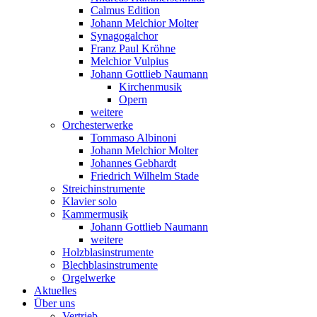
Calmus Edition
Johann Melchior Molter
Synagogalchor
Franz Paul Kröhne
Melchior Vulpius
Johann Gottlieb Naumann
Kirchenmusik
Opern
weitere
Orchesterwerke
Tommaso Albinoni
Johann Melchior Molter
Johannes Gebhardt
Friedrich Wilhelm Stade
Streichinstrumente
Klavier solo
Kammermusik
Johann Gottlieb Naumann
weitere
Holzblasinstrumente
Blechblasinstrumente
Orgelwerke
Aktuelles
Über uns
Vertrieb