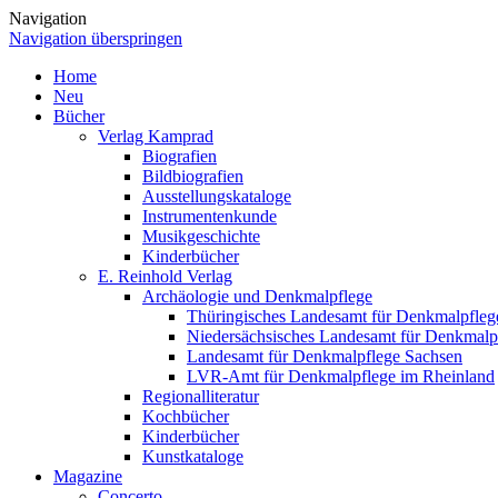
Navigation
Navigation überspringen
Home
Neu
Bücher
Verlag Kamprad
Biografien
Bildbiografien
Ausstellungskataloge
Instrumentenkunde
Musikgeschichte
Kinderbücher
E. Reinhold Verlag
Archäologie und Denkmalpflege
Thüringisches Landesamt für Denkmalpfleg
Niedersächsisches Landesamt für Denkmalp
Landesamt für Denkmalpflege Sachsen
LVR-Amt für Denkmalpflege im Rheinland
Regionalliteratur
Kochbücher
Kinderbücher
Kunstkataloge
Magazine
Concerto