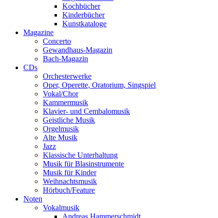
Kochbücher
Kinderbücher
Kunstkataloge
Magazine
Concerto
Gewandhaus-Magazin
Bach-Magazin
CDs
Orchesterwerke
Oper, Operette, Oratorium, Singspiel
Vokal/Chor
Kammermusik
Klavier- und Cembalomusik
Geistliche Musik
Orgelmusik
Alte Musik
Jazz
Klassische Unterhaltung
Musik für Blasinstrumente
Musik für Kinder
Weihnachtsmusik
Hörbuch/Feature
Noten
Vokalmusik
Andreas Hammerschmidt