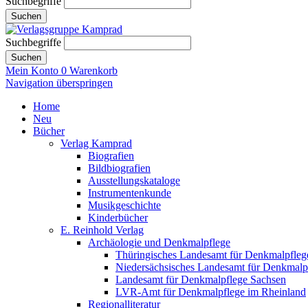
Suchbegriffe
Suchen
Suchbegriffe
Suchen
Mein Konto
0
Warenkorb
Navigation überspringen
Home
Neu
Bücher
Verlag Kamprad
Biografien
Bildbiografien
Ausstellungskataloge
Instrumentenkunde
Musikgeschichte
Kinderbücher
E. Reinhold Verlag
Archäologie und Denkmalpflege
Thüringisches Landesamt für Denkmalpfleg
Niedersächsisches Landesamt für Denkmalp
Landesamt für Denkmalpflege Sachsen
LVR-Amt für Denkmalpflege im Rheinland
Regionalliteratur