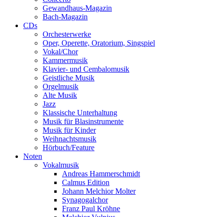
Gewandhaus-Magazin
Bach-Magazin
CDs
Orchesterwerke
Oper, Operette, Oratorium, Singspiel
Vokal/Chor
Kammermusik
Klavier- und Cembalomusik
Geistliche Musik
Orgelmusik
Alte Musik
Jazz
Klassische Unterhaltung
Musik für Blasinstrumente
Musik für Kinder
Weihnachtsmusik
Hörbuch/Feature
Noten
Vokalmusik
Andreas Hammerschmidt
Calmus Edition
Johann Melchior Molter
Synagogalchor
Franz Paul Kröhne