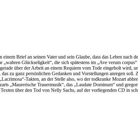
in einem Brief an seinen Vater und sein Glaube, dass das Leben nach d
ur „wahren Glückseligkeit“, die sich spätestens im „Ave verum corpus“
 gerade über der Arbeit an einem Requiem vom Tode eingeholt wird, u
, das zu ganz persönlichen Gedanken und Vorstellungen anregen soll
Lacrimosa“-Takten, an der Stelle also, wo der todkranke Mozart abbre
n Mozarts „Maurerische Trauermusik“, das „Laudate Dominum“ und grego
Texten über den Tod von Nelly Sachs, auf der vorliegenden CD in sc