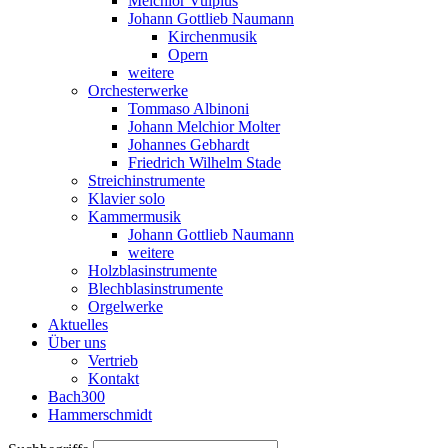
Melchior Vulpius
Johann Gottlieb Naumann
Kirchenmusik
Opern
weitere
Orchesterwerke
Tommaso Albinoni
Johann Melchior Molter
Johannes Gebhardt
Friedrich Wilhelm Stade
Streichinstrumente
Klavier solo
Kammermusik
Johann Gottlieb Naumann
weitere
Holzblasinstrumente
Blechblasinstrumente
Orgelwerke
Aktuelles
Über uns
Vertrieb
Kontakt
Bach300
Hammerschmidt