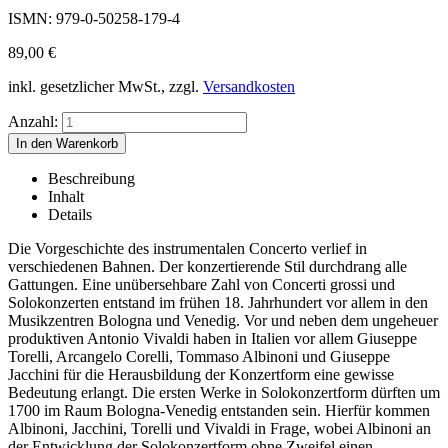
ISMN: 979-0-50258-179-4
89,00
€
inkl. gesetzlicher MwSt., zzgl.
Versandkosten
Anzahl:
Beschreibung
Inhalt
Details
Die Vorgeschichte des instrumentalen Concerto verlief in
verschiedenen Bahnen. Der konzertierende Stil durchdrang alle
Gattungen. Eine unübersehbare Zahl von Concerti grossi und
Solokonzerten entstand im frühen 18. Jahrhundert vor allem in den
Musikzentren Bologna und Venedig. Vor und neben dem ungeheuer
produktiven Antonio Vivaldi haben in Italien vor allem Giuseppe
Torelli, Arcangelo Corelli, Tommaso Albinoni und Giuseppe
Jacchini für die Herausbildung der Konzertform eine gewisse
Bedeutung erlangt. Die ersten Werke in Solokonzertform dürften um
1700 im Raum Bologna-Venedig entstanden sein. Hierfür kommen
Albinoni, Jacchini, Torelli und Vivaldi in Frage, wobei Albinoni an
der Entwicklung der Solokonzertform ohne Zweifel einen