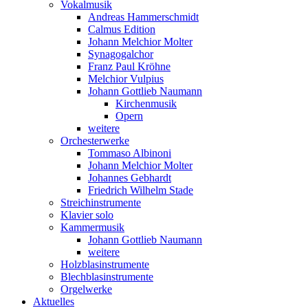
Vokalmusik
Andreas Hammerschmidt
Calmus Edition
Johann Melchior Molter
Synagogalchor
Franz Paul Kröhne
Melchior Vulpius
Johann Gottlieb Naumann
Kirchenmusik
Opern
weitere
Orchesterwerke
Tommaso Albinoni
Johann Melchior Molter
Johannes Gebhardt
Friedrich Wilhelm Stade
Streichinstrumente
Klavier solo
Kammermusik
Johann Gottlieb Naumann
weitere
Holzblasinstrumente
Blechblasinstrumente
Orgelwerke
Aktuelles