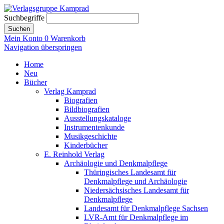
Suchbegriffe
Suchen
Mein Konto
0
Warenkorb
Navigation überspringen
Home
Neu
Bücher
Verlag Kamprad
Biografien
Bildbiografien
Ausstellungskataloge
Instrumentenkunde
Musikgeschichte
Kinderbücher
E. Reinhold Verlag
Archäologie und Denkmalpflege
Thüringisches Landesamt für
Denkmalpflege und Archäologie
Niedersächsisches Landesamt für
Denkmalpflege
Landesamt für Denkmalpflege Sachsen
LVR-Amt für Denkmalpflege im