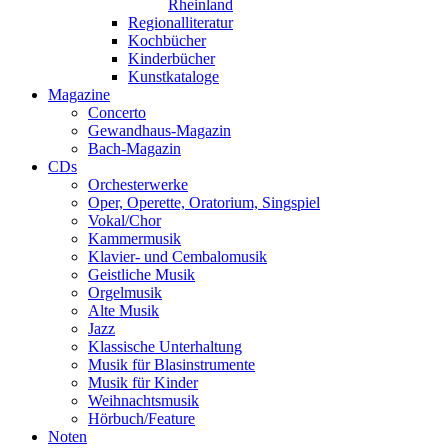
Rheinland
Regionalliteratur
Kochbücher
Kinderbücher
Kunstkataloge
Magazine
Concerto
Gewandhaus-Magazin
Bach-Magazin
CDs
Orchesterwerke
Oper, Operette, Oratorium, Singspiel
Vokal/Chor
Kammermusik
Klavier- und Cembalomusik
Geistliche Musik
Orgelmusik
Alte Musik
Jazz
Klassische Unterhaltung
Musik für Blasinstrumente
Musik für Kinder
Weihnachtsmusik
Hörbuch/Feature
Noten