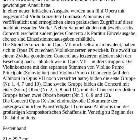
gewichtigen Anteil hatte.
In einer neuen kritischen Ausgabe werden nun fünf Opera mit
insgesamt 54 Violinkonzerten Tommaso Albinonis neu
veröffentlicht und ermöglichen einen praktischen Zugriff auf diese
hochinteressanten Werke. Neben Sammelbänden mit jeweils sechs
Concerti erscheint zudem jedes Concerto als Partitur-Einzelausgabe;
ebenso sind Einzelstimmenausgaben erhältlich.
Die Streicherkonzerte, in Opus VII noch seltsam ambivalent, haben
sich in Opus IX zu echten Violinkonzerten entwickelt. Die zwölf zu
einem Zyklus geordneten Concerti aus letzterem gliedern sich der
Besetzung nach – ähnlich wie in Opus VII – in drei Gruppen: Die
Violinkonzerte mit den separaten Stimmen von Violino Primo
Principale (Solovioline) und Violino Primo di Concerto (auf den
Albinoni in Opus VII noch verzichtet hatte) bilden die erste Gruppe
(Nr. 1, 4, 7 und 10). Eine zweite Gruppe bilden die Concerti mit
einer (Solo-) Oboe (Nr. 2, 5, 8 und 11), und die Concerti der dritten
Gruppe haben zwei Oboen besetzt (Nr. 3, 6, 9 und 12).
Die Concerti Opus IX sind eindrucksvolle Dokumente der
außergewöhnlichen Kunstfertigkeit Tommaso Albinonis und des
großartigen kompositorischen Schaffens in Venedig zu Beginn des
18. Jahrhunderts.
Festeinband
21 x 29,7 cm