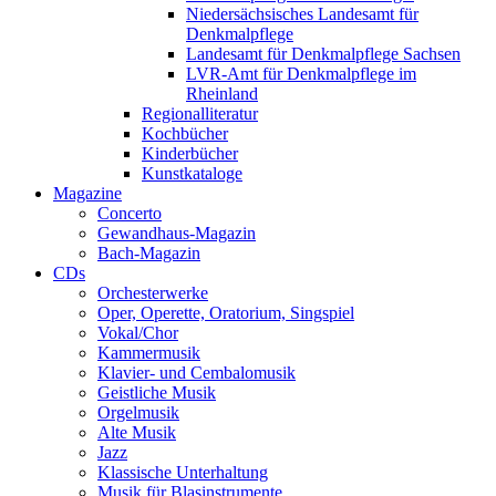
Niedersächsisches Landesamt für
Denkmalpflege
Landesamt für Denkmalpflege Sachsen
LVR-Amt für Denkmalpflege im
Rheinland
Regionalliteratur
Kochbücher
Kinderbücher
Kunstkataloge
Magazine
Concerto
Gewandhaus-Magazin
Bach-Magazin
CDs
Orchesterwerke
Oper, Operette, Oratorium, Singspiel
Vokal/Chor
Kammermusik
Klavier- und Cembalomusik
Geistliche Musik
Orgelmusik
Alte Musik
Jazz
Klassische Unterhaltung
Musik für Blasinstrumente