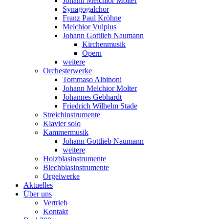
Johann Melchior Molter
Synagogalchor
Franz Paul Kröhne
Melchior Vulpius
Johann Gottlieb Naumann
Kirchenmusik
Opern
weitere
Orchesterwerke
Tommaso Albinoni
Johann Melchior Molter
Johannes Gebhardt
Friedrich Wilhelm Stade
Streichinstrumente
Klavier solo
Kammermusik
Johann Gottlieb Naumann
weitere
Holzblasinstrumente
Blechblasinstrumente
Orgelwerke
Aktuelles
Über uns
Vertrieb
Kontakt