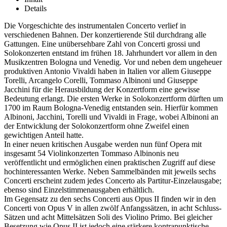
Details
Die Vorgeschichte des instrumentalen Concerto verlief in
verschiedenen Bahnen. Der konzertierende Stil durchdrang alle
Gattungen. Eine unübersehbare Zahl von Concerti grossi und
Solokonzerten entstand im frühen 18. Jahrhundert vor allem in den
Musikzentren Bologna und Venedig. Vor und neben dem ungeheuer
produktiven Antonio Vivaldi haben in Italien vor allem Giuseppe
Torelli, Arcangelo Corelli, Tommaso Albinoni und Giuseppe
Jacchini für die Herausbildung der Konzertform eine gewisse
Bedeutung erlangt. Die ersten Werke in Solokonzertform dürften um
1700 im Raum Bologna-Venedig entstanden sein. Hierfür kommen
Albinoni, Jacchini, Torelli und Vivaldi in Frage, wobei Albinoni an
der Entwicklung der Solokonzertform ohne Zweifel einen
gewichtigen Anteil hatte.
In einer neuen kritischen Ausgabe werden nun fünf Opera mit
insgesamt 54 Violinkonzerten Tommaso Albinonis neu
veröffentlicht und ermöglichen einen praktischen Zugriff auf diese
hochinteressanten Werke. Neben Sammelbänden mit jeweils sechs
Concerti erscheint zudem jedes Concerto als Partitur-Einzelausgabe;
ebenso sind Einzelstimmenausgaben erhältlich.
Im Gegensatz zu den sechs Concerti aus Opus II finden wir in den
Concerti von Opus V in allen zwölf Anfangssätzen, in acht Schluss-
Sätzen und acht Mittelsätzen Soli des Violino Primo. Bei gleicher
Besetzung wie Opus II ist jedoch eine stärkere kontrapunktische