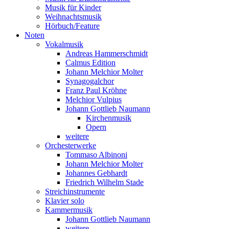
Musik für Kinder
Weihnachtsmusik
Hörbuch/Feature
Noten
Vokalmusik
Andreas Hammerschmidt
Calmus Edition
Johann Melchior Molter
Synagogalchor
Franz Paul Kröhne
Melchior Vulpius
Johann Gottlieb Naumann
Kirchenmusik
Opern
weitere
Orchesterwerke
Tommaso Albinoni
Johann Melchior Molter
Johannes Gebhardt
Friedrich Wilhelm Stade
Streichinstrumente
Klavier solo
Kammermusik
Johann Gottlieb Naumann
weitere