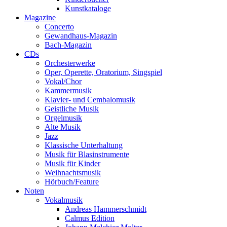
Kunstkataloge
Magazine
Concerto
Gewandhaus-Magazin
Bach-Magazin
CDs
Orchesterwerke
Oper, Operette, Oratorium, Singspiel
Vokal/Chor
Kammermusik
Klavier- und Cembalomusik
Geistliche Musik
Orgelmusik
Alte Musik
Jazz
Klassische Unterhaltung
Musik für Blasinstrumente
Musik für Kinder
Weihnachtsmusik
Hörbuch/Feature
Noten
Vokalmusik
Andreas Hammerschmidt
Calmus Edition