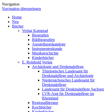
Navigation
Navigation überspringen
Home
Neu
Bücher
Verlag Kamprad
Biografien
Bildbiografien
Ausstellungskataloge
Instrumentenkunde
Musikgeschichte
Kinderbücher
E. Reinhold Verlag
Archäologie und Denkmalpflege
Thüringisches Landesamt für
Denkmalpflege und Archäologie
Niedersächsisches Landesamt für
Denkmalpflege
Landesamt für Denkmalpflege Sachsen
LVR-Amt für Denkmalpflege im
Rheinland
Regionalliteratur
Kochbücher
Kinderbücher