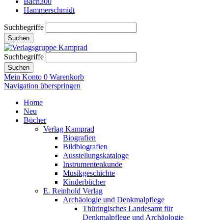
Bach300
Hammerschmidt
Suchbegriffe
Suchen
Suchbegriffe
Suchen
Mein Konto
0
Warenkorb
Navigation überspringen
Home
Neu
Bücher
Verlag Kamprad
Biografien
Bildbiografien
Ausstellungskataloge
Instrumentenkunde
Musikgeschichte
Kinderbücher
E. Reinhold Verlag
Archäologie und Denkmalpflege
Thüringisches Landesamt für
Denkmalpflege und Archäologie