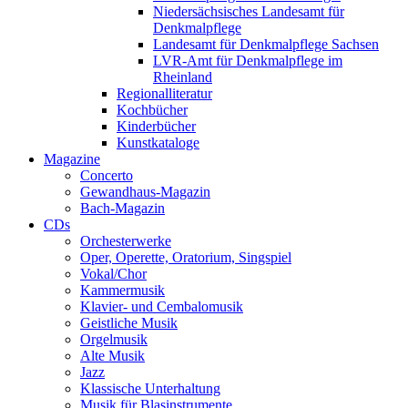
Niedersächsisches Landesamt für
Denkmalpflege
Landesamt für Denkmalpflege Sachsen
LVR-Amt für Denkmalpflege im
Rheinland
Regionalliteratur
Kochbücher
Kinderbücher
Kunstkataloge
Magazine
Concerto
Gewandhaus-Magazin
Bach-Magazin
CDs
Orchesterwerke
Oper, Operette, Oratorium, Singspiel
Vokal/Chor
Kammermusik
Klavier- und Cembalomusik
Geistliche Musik
Orgelmusik
Alte Musik
Jazz
Klassische Unterhaltung
Musik für Blasinstrumente