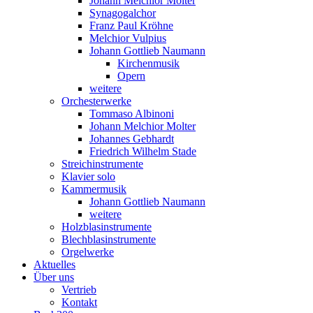
Johann Melchior Molter
Synagogalchor
Franz Paul Kröhne
Melchior Vulpius
Johann Gottlieb Naumann
Kirchenmusik
Opern
weitere
Orchesterwerke
Tommaso Albinoni
Johann Melchior Molter
Johannes Gebhardt
Friedrich Wilhelm Stade
Streichinstrumente
Klavier solo
Kammermusik
Johann Gottlieb Naumann
weitere
Holzblasinstrumente
Blechblasinstrumente
Orgelwerke
Aktuelles
Über uns
Vertrieb
Kontakt