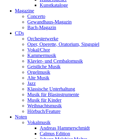
Kunstkataloge
Magazine
Concerto
Gewandhaus-Magazin
Bach-Magazin
CDs
Orchesterwerke
Oper, Operette, Oratorium, Singspiel
Vokal/Chor
Kammermusik
Klavier- und Cembalomusik
Geistliche Musik
Orgelmusik
Alte Musik
Jazz
Klassische Unterhaltung
Musik für Blasinstrumente
Musik für Kinder
Weihnachtsmusik
Hörbuch/Feature
Noten
Vokalmusik
Andreas Hammerschmidt
Calmus Edition