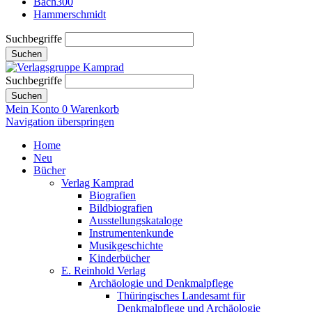
Bach300
Hammerschmidt
Suchbegriffe
Suchen
Suchbegriffe
Suchen
Mein Konto
0
Warenkorb
Navigation überspringen
Home
Neu
Bücher
Verlag Kamprad
Biografien
Bildbiografien
Ausstellungskataloge
Instrumentenkunde
Musikgeschichte
Kinderbücher
E. Reinhold Verlag
Archäologie und Denkmalpflege
Thüringisches Landesamt für
Denkmalpflege und Archäologie