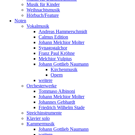
Musik für Kinder
Weihnachtsmusik
Hörbuch/Feature
Noten
Vokalmusik
Andreas Hammerschmidt
Calmus Edition
Johann Melchior Molter
Synagogalchor
Franz Paul Kröhne
Melchior Vulpius
Johann Gottlieb Naumann
Kirchenmusik
Opern
weitere
Orchesterwerke
Tommaso Albinoni
Johann Melchior Molter
Johannes Gebhardt
Friedrich Wilhelm Stade
Streichinstrumente
Klavier solo
Kammermusik
Johann Gottlieb Naumann
weitere