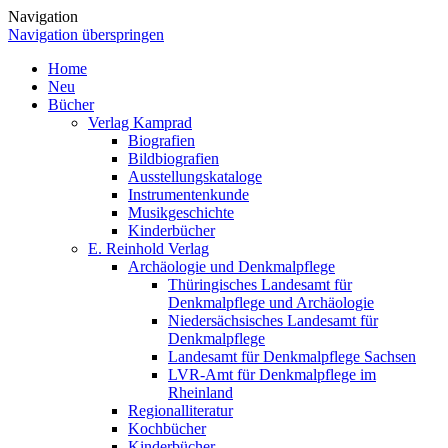
Navigation
Navigation überspringen
Home
Neu
Bücher
Verlag Kamprad
Biografien
Bildbiografien
Ausstellungskataloge
Instrumentenkunde
Musikgeschichte
Kinderbücher
E. Reinhold Verlag
Archäologie und Denkmalpflege
Thüringisches Landesamt für
Denkmalpflege und Archäologie
Niedersächsisches Landesamt für
Denkmalpflege
Landesamt für Denkmalpflege Sachsen
LVR-Amt für Denkmalpflege im
Rheinland
Regionalliteratur
Kochbücher
Kinderbücher