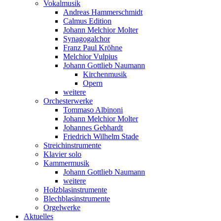
Vokalmusik
Andreas Hammerschmidt
Calmus Edition
Johann Melchior Molter
Synagogalchor
Franz Paul Kröhne
Melchior Vulpius
Johann Gottlieb Naumann
Kirchenmusik
Opern
weitere
Orchesterwerke
Tommaso Albinoni
Johann Melchior Molter
Johannes Gebhardt
Friedrich Wilhelm Stade
Streichinstrumente
Klavier solo
Kammermusik
Johann Gottlieb Naumann
weitere
Holzblasinstrumente
Blechblasinstrumente
Orgelwerke
Aktuelles