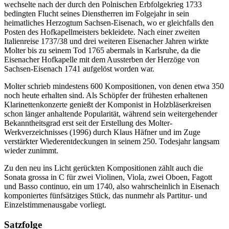
wechselte nach der durch den Polnischen Erbfolgekrieg 1733
bedingten Flucht seines Dienstherren im Folgejahr in sein
heimatliches Herzogtum Sachsen-Eisenach, wo er gleichfalls den
Posten des Hofkapellmeisters bekleidete. Nach einer zweiten
Italienreise 1737/38 und drei weiteren Eisenacher Jahren wirkte
Molter bis zu seinem Tod 1765 abermals in Karlsruhe, da die
Eisenacher Hofkapelle mit dem Aussterben der Herzöge von
Sachsen-Eisenach 1741 aufgelöst worden war.
Molter schrieb mindestens 600 Kompositionen, von denen etwa 350
noch heute erhalten sind. Als Schöpfer der frühesten erhaltenen
Klarinettenkonzerte genießt der Komponist in Holzbläserkreisen
schon länger anhaltende Popularität, während sein weitergehender
Bekanntheitsgrad erst seit der Erstellung des Molter-
Werkverzeichnisses (1996) durch Klaus Häfner und im Zuge
verstärkter Wiederentdeckungen in seinem 250. Todesjahr langsam
wieder zunimmt.
Zu den neu ins Licht gerückten Kompositionen zählt auch die
Sonata grossa in C für zwei Violinen, Viola, zwei Oboen, Fagott
und Basso continuo, ein um 1740, also wahrscheinlich in Eisenach
komponiertes fünfsätziges Stück, das nunmehr als Partitur- und
Einzelstimmenausgabe vorliegt.
Satzfolge