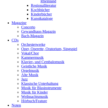
Rheinland
Regionalliteratur
Kochbücher
Kinderbücher
Kunstkataloge
Magazine
Concerto
Gewandhaus-Magazin
Bach-Magazin
CDs
Orchesterwerke
Oper, Operette, Oratorium, Singspiel
Vokal/Chor
Kammermusik
Klavier- und Cembalomusik
Geistliche Musik
Orgelmusik
Alte Musik
Jazz
Klassische Unterhaltung
Musik für Blasinstrumente
Musik für Kinder
Weihnachtsmusik
Hörbuch/Feature
Noten