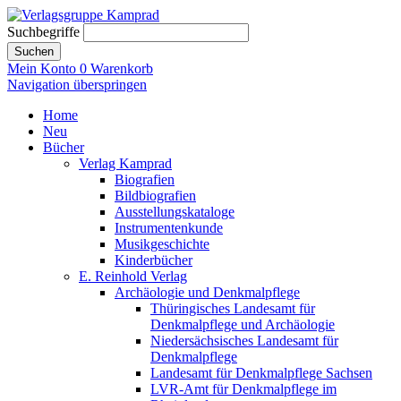
Suchbegriffe
Suchen
Mein Konto
0
Warenkorb
Navigation überspringen
Home
Neu
Bücher
Verlag Kamprad
Biografien
Bildbiografien
Ausstellungskataloge
Instrumentenkunde
Musikgeschichte
Kinderbücher
E. Reinhold Verlag
Archäologie und Denkmalpflege
Thüringisches Landesamt für
Denkmalpflege und Archäologie
Niedersächsisches Landesamt für
Denkmalpflege
Landesamt für Denkmalpflege Sachsen
LVR-Amt für Denkmalpflege im