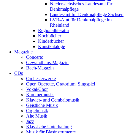
Niedersächsisches Landesamt für
Denkmalpflege
Landesamt für Denkmalpflege Sachsen
LVR-Amt für Denkmalpflege im
Rheinland
Regionalliteratur
Kochbücher
Kinderbücher
Kunstkataloge
Magazine
Concerto
Gewandhaus-Magazin
Bach-Magazin
CDs
Orchesterwerke
Oper, Operette, Oratorium, Singspiel
Vokal/Chor
Kammermusik
Klavier- und Cembalomusik
Geistliche Musik
Orgelmusik
Alte Musik
Jazz
Klassische Unterhaltung
Musik für Blasinstrumente