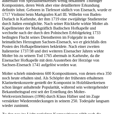
außerhalb von Spezialistenkreisen wenig bekannten Thüringer
Komponisten, deren Werk aber eine detailliertere Erkundung
definitiv lohnt. Geboren in Tiefenort südlich von Eisenach, wurde er
1717 Violinist beim Markgrafen Karl III. Wilhelm von Baden-
Durlach in Karlsruhe, der ihm 1719 eine zweijährige Studienreise
durch Italien ermöglichte. Nach seiner Rückkehr wirkte Molter als
Kapellmeister der Markgräflich Badischen Hofkapelle und
wechselte nach der durch den Polnischen Erbfolgekrieg 1733
bedingten Flucht seines Dienstherren im Folgejahr in sein
heimatliches Herzogtum Sachsen-Eisenach, wo er gleichfalls den
Posten des Hofkapellmeisters bekleidete. Nach einer zweiten
Italienreise 1737/38 und drei weiteren Eisenacher Jahren wirkte
Molter bis zu seinem Tod 1765 abermals in Karlsruhe, da die
Eisenacher Hofkapelle mit dem Aussterben der Herzöge von
Sachsen-Eisenach 1741 aufgelöst worden war.
Molter schrieb mindestens 600 Kompositionen, von denen etwa 350
noch heute erhalten sind. Als Schöpfer der frühesten erhaltenen
Klarinettenkonzerte genießt der Komponist in Holzbläserkreisen
schon länger anhaltende Popularität, während sein weitergehender
Bekanntheitsgrad erst seit der Erstellung des Molter-
Werkverzeichnisses (1996) durch Klaus Häfner und im Zuge
verstärkter Wiederentdeckungen in seinem 250. Todesjahr langsam
wieder zunimmt.