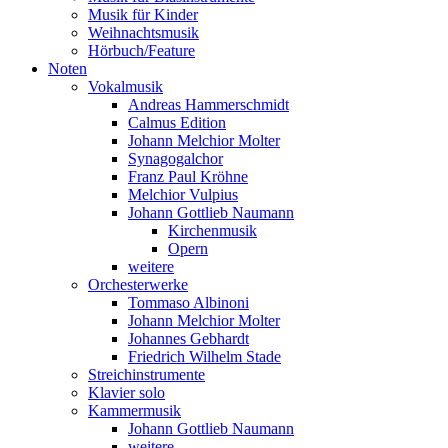
Musik für Kinder
Weihnachtsmusik
Hörbuch/Feature
Noten
Vokalmusik
Andreas Hammerschmidt
Calmus Edition
Johann Melchior Molter
Synagogalchor
Franz Paul Kröhne
Melchior Vulpius
Johann Gottlieb Naumann
Kirchenmusik
Opern
weitere
Orchesterwerke
Tommaso Albinoni
Johann Melchior Molter
Johannes Gebhardt
Friedrich Wilhelm Stade
Streichinstrumente
Klavier solo
Kammermusik
Johann Gottlieb Naumann
weitere