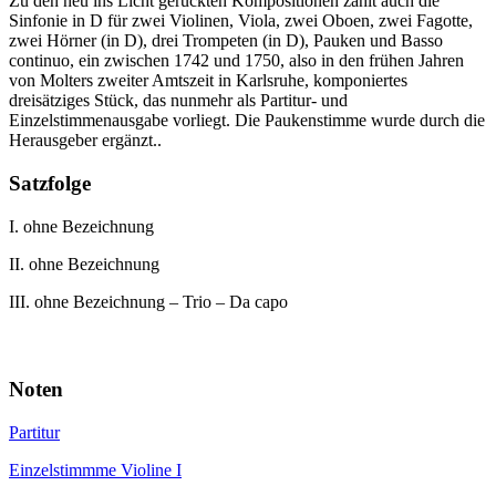
Zu den neu ins Licht gerückten Kompositionen zählt auch die
Sinfonie in D für zwei Violinen, Viola, zwei Oboen, zwei Fagotte,
zwei Hörner (in D), drei Trompeten (in D), Pauken und Basso
continuo, ein zwischen 1742 und 1750, also in den frühen Jahren
von Molters zweiter Amtszeit in Karlsruhe, komponiertes
dreisätziges Stück, das nunmehr als Partitur- und
Einzelstimmenausgabe vorliegt. Die Paukenstimme wurde durch die
Herausgeber ergänzt..
Satzfolge
I. ohne Bezeichnung
II. ohne Bezeichnung
III. ohne Bezeichnung – Trio – Da capo
Noten
Partitur
Einzelstimmme Violine I