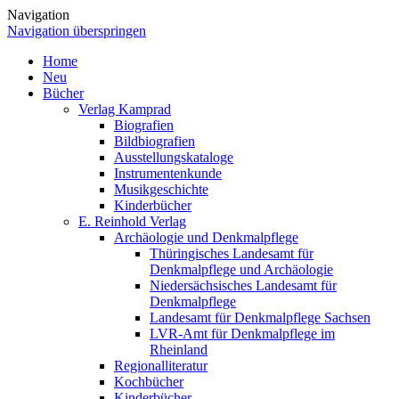
Navigation
Navigation überspringen
Home
Neu
Bücher
Verlag Kamprad
Biografien
Bildbiografien
Ausstellungskataloge
Instrumentenkunde
Musikgeschichte
Kinderbücher
E. Reinhold Verlag
Archäologie und Denkmalpflege
Thüringisches Landesamt für
Denkmalpflege und Archäologie
Niedersächsisches Landesamt für
Denkmalpflege
Landesamt für Denkmalpflege Sachsen
LVR-Amt für Denkmalpflege im
Rheinland
Regionalliteratur
Kochbücher
Kinderbücher