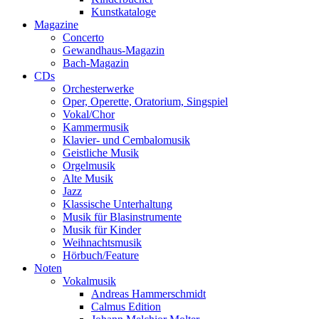
Kunstkataloge
Magazine
Concerto
Gewandhaus-Magazin
Bach-Magazin
CDs
Orchesterwerke
Oper, Operette, Oratorium, Singspiel
Vokal/Chor
Kammermusik
Klavier- und Cembalomusik
Geistliche Musik
Orgelmusik
Alte Musik
Jazz
Klassische Unterhaltung
Musik für Blasinstrumente
Musik für Kinder
Weihnachtsmusik
Hörbuch/Feature
Noten
Vokalmusik
Andreas Hammerschmidt
Calmus Edition