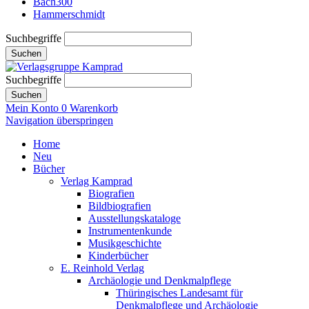
Bach300
Hammerschmidt
Suchbegriffe
Suchen
Suchbegriffe
Suchen
Mein Konto
0
Warenkorb
Navigation überspringen
Home
Neu
Bücher
Verlag Kamprad
Biografien
Bildbiografien
Ausstellungskataloge
Instrumentenkunde
Musikgeschichte
Kinderbücher
E. Reinhold Verlag
Archäologie und Denkmalpflege
Thüringisches Landesamt für
Denkmalpflege und Archäologie