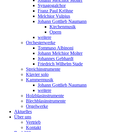
Johann Melchior Molter
Synagogalchor
Franz Paul Kröhne
Melchior Vulpius
Johann Gottlieb Naumann
Kirchenmusik
Opern
weitere
Orchesterwerke
Tommaso Albinoni
Johann Melchior Molter
Johannes Gebhardt
Friedrich Wilhelm Stade
Streichinstrumente
Klavier solo
Kammermusik
Johann Gottlieb Naumann
weitere
Holzblasinstrumente
Blechblasinstrumente
Orgelwerke
Aktuelles
Über uns
Vertrieb
Kontakt