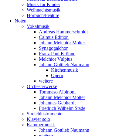
Musik für Kinder
Weihnachtsmusik
Hörbuch/Feature
Noten
Vokalmusik
Andreas Hammerschmidt
Calmus Edition
Johann Melchior Molter
Synagogalchor
Franz Paul Kröhne
Melchior Vulpius
Johann Gottlieb Naumann
Kirchenmusik
Opern
weitere
Orchesterwerke
Tommaso Albinoni
Johann Melchior Molter
Johannes Gebhardt
Friedrich Wilhelm Stade
Streichinstrumente
Klavier solo
Kammermusik
Johann Gottlieb Naumann
weitere