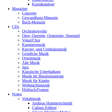
Kunstkataloge
Magazine
Concerto
Gewandhaus-Magazin
Bach-Magazin
CDs
Orchesterwerke
Oper, Operette, Oratorium, Singspiel
Vokal/Chor
Kammermusik
Klavier- und Cembalomusik
Geistliche Musik
Orgelmusik
Alte Musik
Jazz
Klassische Unterhaltung
Musik für Blasinstrumente
Musik für Kinder
Weihnachtsmusik
Hörbuch/Feature
Noten
Vokalmusik
Andreas Hammerschmidt
Calmus Edition