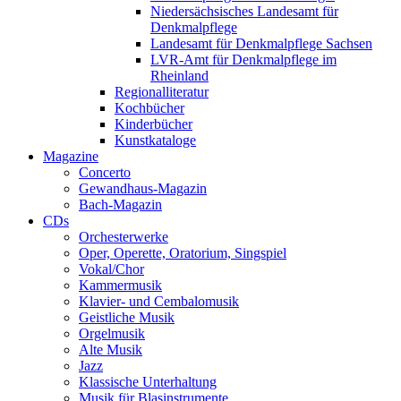
Niedersächsisches Landesamt für
Denkmalpflege
Landesamt für Denkmalpflege Sachsen
LVR-Amt für Denkmalpflege im
Rheinland
Regionalliteratur
Kochbücher
Kinderbücher
Kunstkataloge
Magazine
Concerto
Gewandhaus-Magazin
Bach-Magazin
CDs
Orchesterwerke
Oper, Operette, Oratorium, Singspiel
Vokal/Chor
Kammermusik
Klavier- und Cembalomusik
Geistliche Musik
Orgelmusik
Alte Musik
Jazz
Klassische Unterhaltung
Musik für Blasinstrumente