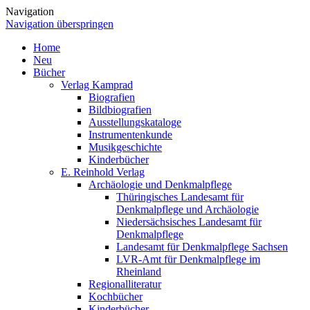
Navigation
Navigation überspringen
Home
Neu
Bücher
Verlag Kamprad
Biografien
Bildbiografien
Ausstellungskataloge
Instrumentenkunde
Musikgeschichte
Kinderbücher
E. Reinhold Verlag
Archäologie und Denkmalpflege
Thüringisches Landesamt für
Denkmalpflege und Archäologie
Niedersächsisches Landesamt für
Denkmalpflege
Landesamt für Denkmalpflege Sachsen
LVR-Amt für Denkmalpflege im
Rheinland
Regionalliteratur
Kochbücher
Kinderbücher