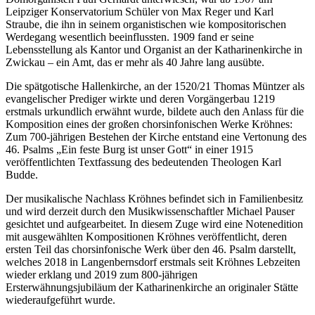
Leipziger Konservatorium Schüler von Max Reger und Karl
Straube, die ihn in seinem organistischen wie kompositorischen
Werdegang wesentlich beeinflussten. 1909 fand er seine
Lebensstellung als Kantor und Organist an der Katharinenkirche in
Zwickau – ein Amt, das er mehr als 40 Jahre lang ausübte.
Die spätgotische Hallenkirche, an der 1520/21 Thomas Müntzer als
evangelischer Prediger wirkte und deren Vorgängerbau 1219
erstmals urkundlich erwähnt wurde, bildete auch den Anlass für die
Komposition eines der großen chorsinfonischen Werke Kröhnes:
Zum 700-jährigen Bestehen der Kirche entstand eine Vertonung des
46. Psalms „Ein feste Burg ist unser Gott“ in einer 1915
veröffentlichten Textfassung des bedeutenden Theologen Karl
Budde.
Der musikalische Nachlass Kröhnes befindet sich in Familienbesitz
und wird derzeit durch den Musikwissenschaftler Michael Pauser
gesichtet und aufgearbeitet. In diesem Zuge wird eine Notenedition
mit ausgewählten Kompositionen Kröhnes veröffentlicht, deren
ersten Teil das chorsinfonische Werk über den 46. Psalm darstellt,
welches 2018 in Langenbernsdorf erstmals seit Kröhnes Lebzeiten
wieder erklang und 2019 zum 800-jährigen
Ersterwähnungsjubiläum der Katharinenkirche an originaler Stätte
wiederaufgeführt wurde.