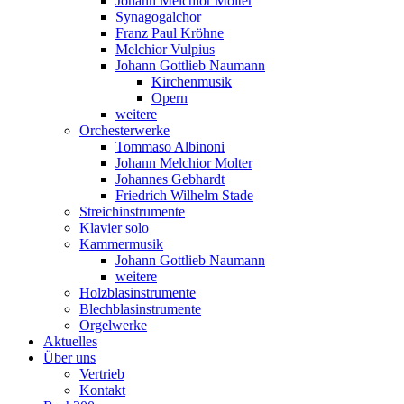
Johann Melchior Molter
Synagogalchor
Franz Paul Kröhne
Melchior Vulpius
Johann Gottlieb Naumann
Kirchenmusik
Opern
weitere
Orchesterwerke
Tommaso Albinoni
Johann Melchior Molter
Johannes Gebhardt
Friedrich Wilhelm Stade
Streichinstrumente
Klavier solo
Kammermusik
Johann Gottlieb Naumann
weitere
Holzblasinstrumente
Blechblasinstrumente
Orgelwerke
Aktuelles
Über uns
Vertrieb
Kontakt