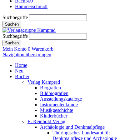
Bach300
Hammerschmidt
Suchbegriffe
Suchen
Suchbegriffe
Suchen
Mein Konto
0
Warenkorb
Navigation überspringen
Home
Neu
Bücher
Verlag Kamprad
Biografien
Bildbiografien
Ausstellungskataloge
Instrumentenkunde
Musikgeschichte
Kinderbücher
E. Reinhold Verlag
Archäologie und Denkmalpflege
Thüringisches Landesamt für
Denkmalpflege und Archäologie