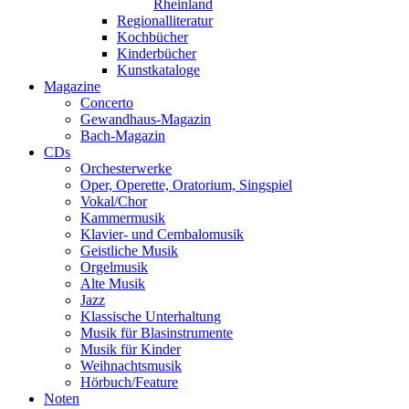
Rheinland
Regionalliteratur
Kochbücher
Kinderbücher
Kunstkataloge
Magazine
Concerto
Gewandhaus-Magazin
Bach-Magazin
CDs
Orchesterwerke
Oper, Operette, Oratorium, Singspiel
Vokal/Chor
Kammermusik
Klavier- und Cembalomusik
Geistliche Musik
Orgelmusik
Alte Musik
Jazz
Klassische Unterhaltung
Musik für Blasinstrumente
Musik für Kinder
Weihnachtsmusik
Hörbuch/Feature
Noten