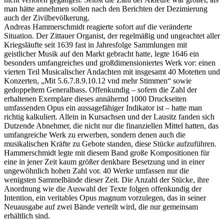
man hätte annehmen sollen nach den Berichten der Dezimierung
auch der Zivilbevölkerung.
Andreas Hammerschmidt reagierte sofort auf die veränderte
Situation. Der Zittauer Organist, der regelmäßig und ungeachtet aller
Kriegsläufte seit 1639 fast in Jahresfolge Sammlungen mit
geistlicher Musik auf den Markt gebracht hatte, legte 1646 ein
besonders umfangreiches und großdimensioniertes Werk vor: einen
vierten Teil Musicalischer Andachten mit insgesamt 40 Motetten und
Konzerten, „Mit 5.6.7.8.9.10.12 vnd mehr Stimmen“ sowie
gedoppeltem Generalbass. Offenkundig – sofern die Zahl der
erhaltenen Exemplare dieses annähernd 1000 Druckseiten
umfassenden Opus ein aussagefähiger Indikator ist – hatte man
richtig kalkuliert. Allein in Kursachsen und der Lausitz fanden sich
Dutzende Abnehmer, die nicht nur die finanziellen Mittel hatten, das
umfangreiche Werk zu erwerben, sondern denen auch die
musikalischen Kräfte zu Gebote standen, diese Stücke aufzuführen.
Hammerschmidt legte mit diesem Band große Kompositionen für
eine in jener Zeit kaum größer denkbare Besetzung und in einer
ungewöhnlich hohen Zahl vor. 40 Werke umfassen nur die
wenigsten Sammelbände dieser Zeit. Die Anzahl der Stücke, ihre
Anordnung wie die Auswahl der Texte folgen offenkundig der
Intention, ein veritables Opus magnum vorzulegen, das in seiner
Neuausgabe auf zwei Bände verteilt wird, die nur gemeinsam
erhältlich sind.