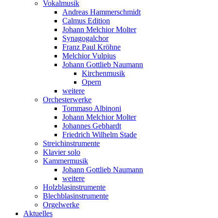
Vokalmusik
Andreas Hammerschmidt
Calmus Edition
Johann Melchior Molter
Synagogalchor
Franz Paul Kröhne
Melchior Vulpius
Johann Gottlieb Naumann
Kirchenmusik
Opern
weitere
Orchesterwerke
Tommaso Albinoni
Johann Melchior Molter
Johannes Gebhardt
Friedrich Wilhelm Stade
Streichinstrumente
Klavier solo
Kammermusik
Johann Gottlieb Naumann
weitere
Holzblasinstrumente
Blechblasinstrumente
Orgelwerke
Aktuelles