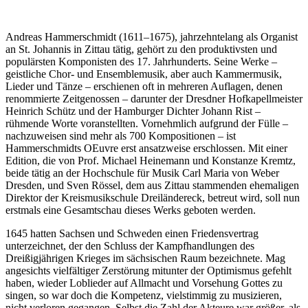
Andreas Hammerschmidt (1611–1675), jahrzehntelang als Organist
an St. Johannis in Zittau tätig, gehört zu den produktivsten und
populärsten Komponisten des 17. Jahrhunderts. Seine Werke –
geistliche Chor- und Ensemblemusik, aber auch Kammermusik,
Lieder und Tänze – erschienen oft in mehreren Auflagen, denen
renommierte Zeitgenossen – darunter der Dresdner Hofkapellmeister
Heinrich Schütz und der Hamburger Dichter Johann Rist –
rühmende Worte voranstellten. Vornehmlich aufgrund der Fülle –
nachzuweisen sind mehr als 700 Kompositionen – ist
Hammerschmidts OEuvre erst ansatzweise erschlossen. Mit einer
Edition, die von Prof. Michael Heinemann und Konstanze Kremtz,
beide tätig an der Hochschule für Musik Carl Maria von Weber
Dresden, und Sven Rössel, dem aus Zittau stammenden ehemaligen
Direktor der Kreismusikschule Dreiländereck, betreut wird, soll nun
erstmals eine Gesamtschau dieses Werks geboten werden.
1645 hatten Sachsen und Schweden einen Friedensvertrag
unterzeichnet, der den Schluss der Kampfhandlungen des
Dreißigjährigen Krieges im sächsischen Raum bezeichnete. Mag
angesichts vielfältiger Zerstörung mitunter der Optimismus gefehlt
haben, wieder Loblieder auf Allmacht und Vorsehung Gottes zu
singen, so war doch die Kompetenz, vielstimmig zu musizieren,
nicht verloren gegangen. Selbst die Zahl der Akteure war größer, als