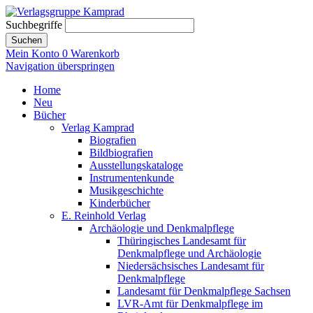
Suchbegriffe
Suchen
Mein Konto
0
Warenkorb
Navigation überspringen
Home
Neu
Bücher
Verlag Kamprad
Biografien
Bildbiografien
Ausstellungskataloge
Instrumentenkunde
Musikgeschichte
Kinderbücher
E. Reinhold Verlag
Archäologie und Denkmalpflege
Thüringisches Landesamt für
Denkmalpflege und Archäologie
Niedersächsisches Landesamt für
Denkmalpflege
Landesamt für Denkmalpflege Sachsen
LVR-Amt für Denkmalpflege im