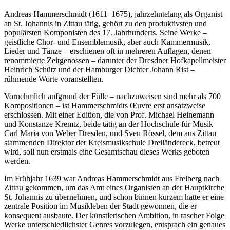
Andreas Hammerschmidt (1611–1675), jahrzehntelang als Organist
an St. Johannis in Zittau tätig, gehört zu den produktivsten und
populärsten Komponisten des 17. Jahrhunderts. Seine Werke –
geistliche Chor- und Ensemblemusik, aber auch Kammermusik,
Lieder und Tänze – erschienen oft in mehreren Auflagen, denen
renommierte Zeitgenossen – darunter der Dresdner Hofkapellmeister
Heinrich Schütz und der Hamburger Dichter Johann Rist –
rühmende Worte voranstellten.
Vornehmlich aufgrund der Fülle – nachzuweisen sind mehr als 700
Kompositionen – ist Hammerschmidts Œuvre erst ansatzweise
erschlossen. Mit einer Edition, die von Prof. Michael Heinemann
und Konstanze Kremtz, beide tätig an der Hochschule für Musik
Carl Maria von Weber Dresden, und Sven Rössel, dem aus Zittau
stammenden Direktor der Kreismusikschule Dreiländereck, betreut
wird, soll nun erstmals eine Gesamtschau dieses Werks geboten
werden.
Im Frühjahr 1639 war Andreas Hammerschmidt aus Freiberg nach
Zittau gekommen, um das Amt eines Organisten an der Hauptkirche
St. Johannis zu übernehmen, und schon binnen kurzem hatte er eine
zentrale Position im Musikleben der Stadt gewonnen, die er
konsequent ausbaute. Der künstlerischen Ambition, in rascher Folge
Werke unterschiedlichster Genres vorzulegen, entsprach ein genaues