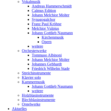
Vokalmusik
Andreas Hammerschmidt
Calmus Edition
Johann Melchior Molter
Synagogalchor
Franz Paul Kröhne
Melchior Vulpius
Johann Gottlieb Naumann
Kirchenmusik
Opern
weitere
Orchesterwerke
Tommaso Albinoni
Johann Melchior Molter
Johannes Gebhardt
Friedrich Wilhelm Stade
Streichinstrumente
Klavier solo
Kammermusik
Johann Gottlieb Naumann
weitere
Holzblasinstrumente
Blechblasinstrumente
Orgelwerke
Aktuelles