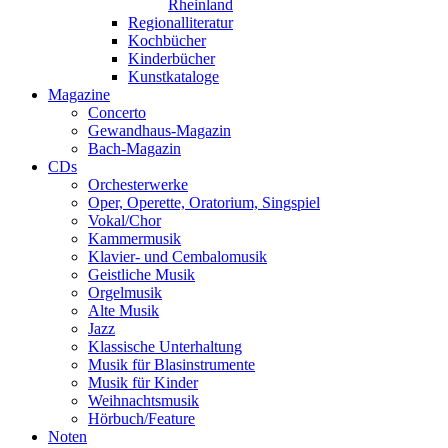
Rheinland
Regionalliteratur
Kochbücher
Kinderbücher
Kunstkataloge
Magazine
Concerto
Gewandhaus-Magazin
Bach-Magazin
CDs
Orchesterwerke
Oper, Operette, Oratorium, Singspiel
Vokal/Chor
Kammermusik
Klavier- und Cembalomusik
Geistliche Musik
Orgelmusik
Alte Musik
Jazz
Klassische Unterhaltung
Musik für Blasinstrumente
Musik für Kinder
Weihnachtsmusik
Hörbuch/Feature
Noten