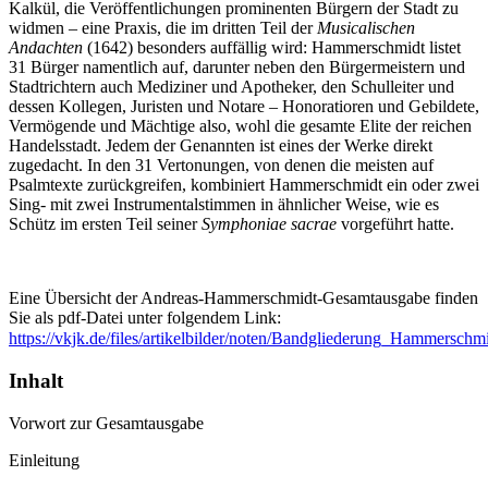
Kalkül, die Veröffentlichungen prominenten Bürgern der Stadt zu
widmen – eine Praxis, die im dritten Teil der
Musicalischen
Andachten
(1642) besonders auffällig wird: Hammerschmidt listet
31 Bürger namentlich auf, darunter neben den Bürgermeistern und
Stadtrichtern auch Mediziner und Apotheker, den Schulleiter und
dessen Kollegen, Juristen und Notare – Honoratioren und Gebildete,
Vermögende und Mächtige also, wohl die gesamte Elite der reichen
Handelsstadt. Jedem der Genannten ist eines der Werke direkt
zugedacht. In den 31 Vertonungen, von denen die meisten auf
Psalmtexte zurückgreifen, kombiniert Hammerschmidt ein oder zwei
Sing- mit zwei Instrumentalstimmen in ähnlicher Weise, wie es
Schütz im ersten Teil seiner
Symphoniae sacrae
vorgeführt hatte.
Eine Übersicht der Andreas-Hammerschmidt-Gesamtausgabe finden
Sie als pdf-Datei unter folgendem Link:
https://vkjk.de/files/artikelbilder/noten/Bandgliederung_Hammerschm
Inhalt
Vorwort zur Gesamtausgabe
Einleitung