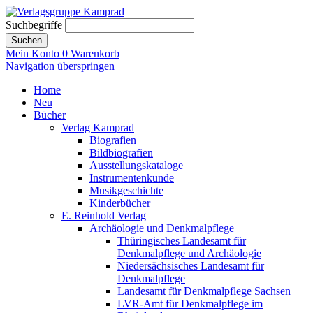
Suchbegriffe
Suchen
Mein Konto
0
Warenkorb
Navigation überspringen
Home
Neu
Bücher
Verlag Kamprad
Biografien
Bildbiografien
Ausstellungskataloge
Instrumentenkunde
Musikgeschichte
Kinderbücher
E. Reinhold Verlag
Archäologie und Denkmalpflege
Thüringisches Landesamt für
Denkmalpflege und Archäologie
Niedersächsisches Landesamt für
Denkmalpflege
Landesamt für Denkmalpflege Sachsen
LVR-Amt für Denkmalpflege im