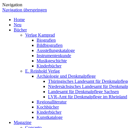
Navigation
Navigation überspringen
Home
Neu
Bücher
Verlag Kamprad
Biografien
Bildbiografien
Ausstellungskataloge
Instrumentenkunde
Musikgeschichte
Kinderbücher
E. Reinhold Verlag
Archäologie und Denkmalpflege
Thüringisches Landesamt für Denkmalpfleg
Niedersächsisches Landesamt für Denkmalp
Landesamt für Denkmalpflege Sachsen
LVR-Amt für Denkmalpflege im Rheinland
Regionalliteratur
Kochbücher
Kinderbücher
Kunstkataloge
Magazine
Concerto