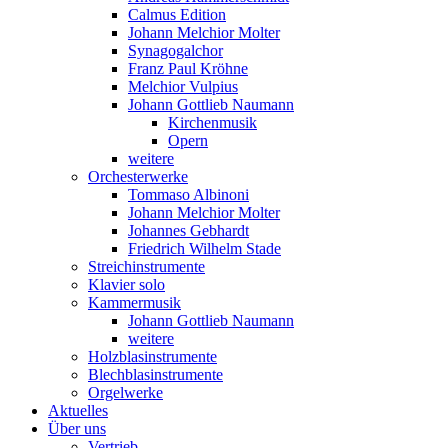
Calmus Edition
Johann Melchior Molter
Synagogalchor
Franz Paul Kröhne
Melchior Vulpius
Johann Gottlieb Naumann
Kirchenmusik
Opern
weitere
Orchesterwerke
Tommaso Albinoni
Johann Melchior Molter
Johannes Gebhardt
Friedrich Wilhelm Stade
Streichinstrumente
Klavier solo
Kammermusik
Johann Gottlieb Naumann
weitere
Holzblasinstrumente
Blechblasinstrumente
Orgelwerke
Aktuelles
Über uns
Vertrieb