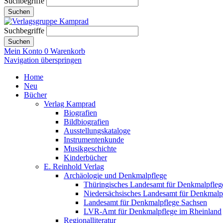
Suchbegriffe
Suchen
Suchbegriffe
Suchen
Mein Konto
0
Warenkorb
Navigation überspringen
Home
Neu
Bücher
Verlag Kamprad
Biografien
Bildbiografien
Ausstellungskataloge
Instrumentenkunde
Musikgeschichte
Kinderbücher
E. Reinhold Verlag
Archäologie und Denkmalpflege
Thüringisches Landesamt für Denkmalpfleg
Niedersächsisches Landesamt für Denkmalp
Landesamt für Denkmalpflege Sachsen
LVR-Amt für Denkmalpflege im Rheinland
Regionalliteratur