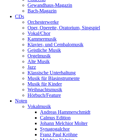
Gewandhaus-Magazin
Bach-Magazin
CDs
Orchesterwerke
Oper, Operette, Oratorium, Singspiel
Vokal/Chor
Kammermusik
Klavier- und Cembalomusik
Geistliche Musik
Orgelmusik
Alte Musik
Jazz
Klassische Unterhaltung
Musik für Blasinstrumente
Musik für Kinder
Weihnachtsmusik
Hörbuch/Feature
Noten
Vokalmusik
Andreas Hammerschmidt
Calmus Edition
Johann Melchior Molter
Synagogalchor
Franz Paul Kröhne