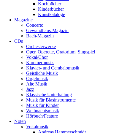
Kochbücher
Kinderbücher
Kunstkataloge
Magazine
Concerto
Gewandhaus-Magazin
Bach-Magazin
CDs
Orchesterwerke
Oper, Operette, Oratorium, Singspiel
Vokal/Chor
Kammermusik
Klavier- und Cembalomusik
Geistliche Musik
Orgelmusik
Alte Musik
Jazz
Klassische Unterhaltung
Musik für Blasinstrumente
Musik für Kinder
Weihnachtsmusik
Hörbuch/Feature
Noten
Vokalmusik
Andreas Hammerschmidt