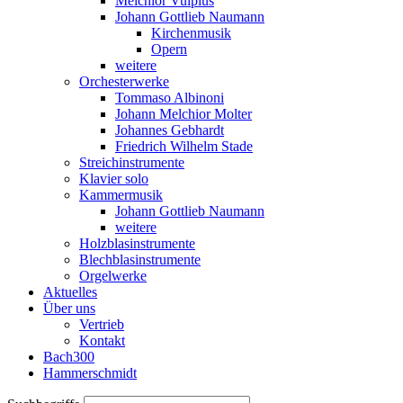
Melchior Vulpius
Johann Gottlieb Naumann
Kirchenmusik
Opern
weitere
Orchesterwerke
Tommaso Albinoni
Johann Melchior Molter
Johannes Gebhardt
Friedrich Wilhelm Stade
Streichinstrumente
Klavier solo
Kammermusik
Johann Gottlieb Naumann
weitere
Holzblasinstrumente
Blechblasinstrumente
Orgelwerke
Aktuelles
Über uns
Vertrieb
Kontakt
Bach300
Hammerschmidt