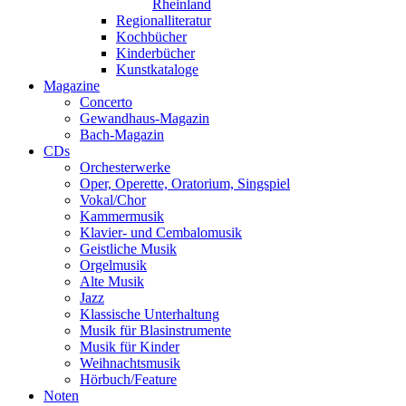
Rheinland
Regionalliteratur
Kochbücher
Kinderbücher
Kunstkataloge
Magazine
Concerto
Gewandhaus-Magazin
Bach-Magazin
CDs
Orchesterwerke
Oper, Operette, Oratorium, Singspiel
Vokal/Chor
Kammermusik
Klavier- und Cembalomusik
Geistliche Musik
Orgelmusik
Alte Musik
Jazz
Klassische Unterhaltung
Musik für Blasinstrumente
Musik für Kinder
Weihnachtsmusik
Hörbuch/Feature
Noten