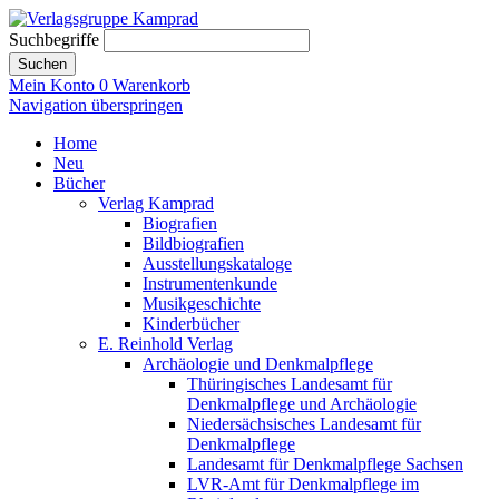
Suchbegriffe
Suchen
Mein Konto
0
Warenkorb
Navigation überspringen
Home
Neu
Bücher
Verlag Kamprad
Biografien
Bildbiografien
Ausstellungskataloge
Instrumentenkunde
Musikgeschichte
Kinderbücher
E. Reinhold Verlag
Archäologie und Denkmalpflege
Thüringisches Landesamt für
Denkmalpflege und Archäologie
Niedersächsisches Landesamt für
Denkmalpflege
Landesamt für Denkmalpflege Sachsen
LVR-Amt für Denkmalpflege im