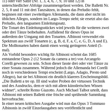
11) oder vier Sätze (Nr. 1, 3, 4, 6, 7, 9, 10 und 12) in
unterschiedlicher Abfolge zusammengefasst werden. Die Balletti Nr.
2, 5, 8 und 11 mit drei Tanzsätzen, in denen das Preludio fehlt,
beginnen mit einer zweiteiligen Allemanda, die dann aber nicht im
üblichen Allegro, sondern im Largo-Tempo steht; sie ersetzt also das
Preludio, den langsamen Einleitungssatz.
Die Tonart des Einleitungsstückes wird jeweils für die weiteren zwei
oder drei Tänze beibehalten. Auffallend für dieses Opus ist
außerdem der Umgang mit den Tonarten. Albinoni verwendet ein
Spektrum aus zwölf Tonarten (c, g, B, d, F, a, C, e, G, D, A und E).
Die Molltonarten haben damit einen wenig geringeren Anteil (5-
mal).
Als Vorbild besonders wichtig für Albinoni scheint das 1685
entstandene Opus 2 (12 Sonate da camera a tre) von Arcangelo
Corelli gewesen zu sein. Schon dieser fasste drei oder vier Tänze zu
einer Sonata zusammen. Während jedoch die Allemanda bei Corelli
noch in verschiedenen Tempi erscheint (Largo, Adagio, Presto und
Allegro), hat sie bei Albinoni ein deutlich klareres Erscheinungsbild.
„Die Balletti a tre op. III sind wahre Proben der virtuosen Technik
und des Ausdrucks, dem er sich mit allem künstlerischen Wissen
widmet“, schreibt Remo Giazotto. Auch Michael Talbot urteilt, dass
Albinoni mit seinen Balletti eine frische und sprühende Sammlung
hervorbrachte.
In einer neuen kritischen Ausgabe wird nun das Opus 3 Tommaso
Albinonis in zwölf Einzelausgaben neu veröffentlicht und