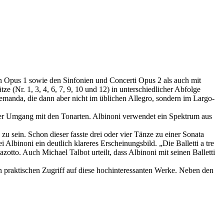
n Opus 1 sowie den Sinfonien und Concerti Opus 2 als auch mit
ze (Nr. 1, 3, 4, 6, 7, 9, 10 und 12) in unterschiedlicher Abfolge
llemanda, die dann aber nicht im üblichen Allegro, sondern im Largo-
m der Umgang mit den Tonarten. Albinoni verwendet ein Spektrum aus
u sein. Schon dieser fasste drei oder vier Tänze zu einer Sonata
lbinoni ein deutlich klareres Erscheinungsbild. „Die Balletti a tre
otto. Auch Michael Talbot urteilt, dass Albinoni mit seinen Balletti
 praktischen Zugriff auf diese hochinteressanten Werke. Neben den