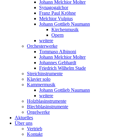
Johann Melchior Molter
Synagogalchor
Franz Paul Kröhne
Melchior Vulpius
Johann Gottlieb Naumann
Kirchenmusik
Opern
weitere
Orchesterwerke
Tommaso Albinoni
Johann Melchior Molter
Johannes Gebhardt
Friedrich Wilhelm Stade
Streichinstrumente
Klavier solo
Kammermusik
Johann Gottlieb Naumann
weitere
Holzblasinstrumente
Blechblasinstrumente
Orgelwerke
Aktuelles
Über uns
Vertrieb
Kontakt