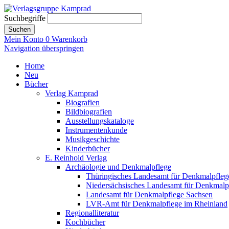
Suchbegriffe
Suchen
Mein Konto
0
Warenkorb
Navigation überspringen
Home
Neu
Bücher
Verlag Kamprad
Biografien
Bildbiografien
Ausstellungskataloge
Instrumentenkunde
Musikgeschichte
Kinderbücher
E. Reinhold Verlag
Archäologie und Denkmalpflege
Thüringisches Landesamt für Denkmalpfleg
Niedersächsisches Landesamt für Denkmalp
Landesamt für Denkmalpflege Sachsen
LVR-Amt für Denkmalpflege im Rheinland
Regionalliteratur
Kochbücher