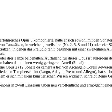
folgreiches Opus 3 komponierte, hatte er sich sowohl mit den Sonate
 Tanzsätzen, in welchen jeweils drei (Nr. 2, 5, 8 und 11) oder vier Sät
sätzen, in denen das Preludio fehlt, beginnen mit einer zweiteiligen A
atz.
i oder drei Tänze beibehalten. Auffallend für dieses Opus ist außerde
ten haben damit einen wenig geringeren Anteil (5-mal).
ene Opus 2 (12 Sonate da camera a tre) von Arcangelo Corelli gewesen z
enen Tempi erscheint (Largo, Adagio, Presto und Allegro), hat sie bei A
em er sich mit allem künstlerischen Wissen widmet“, schreibt Remo Giaz
nonis in zwölf Einzelausgaben neu veröffentlicht und ermöglicht einen