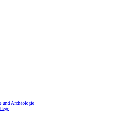
e und Archäologie
flege