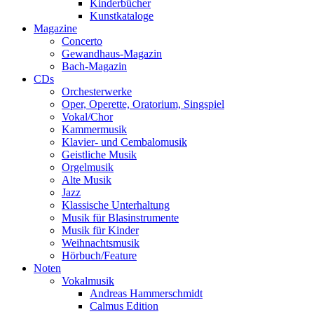
Kinderbücher
Kunstkataloge
Magazine
Concerto
Gewandhaus-Magazin
Bach-Magazin
CDs
Orchesterwerke
Oper, Operette, Oratorium, Singspiel
Vokal/Chor
Kammermusik
Klavier- und Cembalomusik
Geistliche Musik
Orgelmusik
Alte Musik
Jazz
Klassische Unterhaltung
Musik für Blasinstrumente
Musik für Kinder
Weihnachtsmusik
Hörbuch/Feature
Noten
Vokalmusik
Andreas Hammerschmidt
Calmus Edition