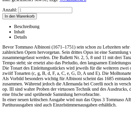
Anzahl:
Beschreibung
Inhalt
Details
Bevor Tommaso Albinoni (1671–1751) sein schon zu Lebzeiten sehr er
zahlreichen Opern hervorgetan. Sein drittes Opus ist eine Sammlung von
zusammengefasst werden. Die Balletti Nr. 2, 5, 8 und 11 mit drei Tanz
Tempo steht; sie ersetzt also das Preludio, den langsamen Einleitungss
Die Tonart des Einleitungsstückes wird jeweils für die weiteren zwe
zwölf Tonarten (c, g, B, d, F, a, C, e, G, D, A und E). Die Molltonar
Als Vorbild besonders wichtig für Albinoni scheint das 1685 entstand
zusammen. Während jedoch die Allemanda bei Corelli noch in verschied
op. III sind wahre Proben der virtuosen Technik und des Ausdrucks, d
eine frische und sprühende Sammlung hervorbrachte.
In einer neuen kritischen Ausgabe wird nun das Opus 3 Tommaso Albi
Partiturausgaben sind auch Einzelstimmenausgaben erhältlich.