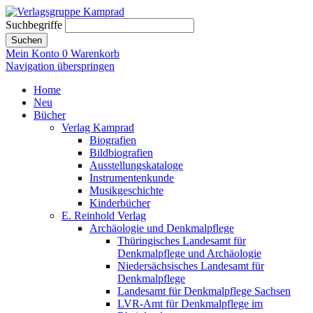
Suchbegriffe
Suchen
Mein Konto
0
Warenkorb
Navigation überspringen
Home
Neu
Bücher
Verlag Kamprad
Biografien
Bildbiografien
Ausstellungskataloge
Instrumentenkunde
Musikgeschichte
Kinderbücher
E. Reinhold Verlag
Archäologie und Denkmalpflege
Thüringisches Landesamt für
Denkmalpflege und Archäologie
Niedersächsisches Landesamt für
Denkmalpflege
Landesamt für Denkmalpflege Sachsen
LVR-Amt für Denkmalpflege im