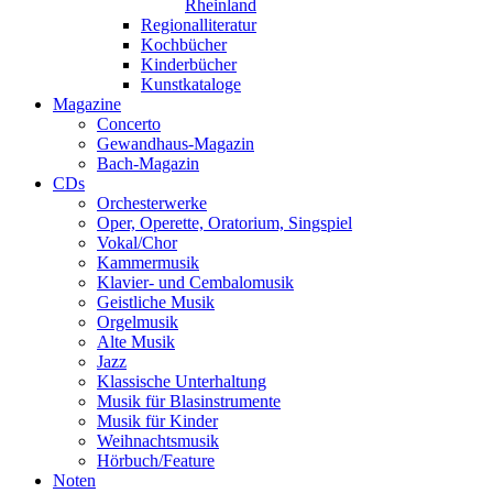
Rheinland
Regionalliteratur
Kochbücher
Kinderbücher
Kunstkataloge
Magazine
Concerto
Gewandhaus-Magazin
Bach-Magazin
CDs
Orchesterwerke
Oper, Operette, Oratorium, Singspiel
Vokal/Chor
Kammermusik
Klavier- und Cembalomusik
Geistliche Musik
Orgelmusik
Alte Musik
Jazz
Klassische Unterhaltung
Musik für Blasinstrumente
Musik für Kinder
Weihnachtsmusik
Hörbuch/Feature
Noten