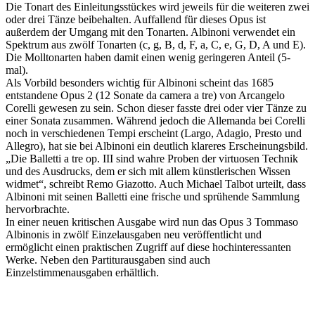
Die Tonart des Einleitungsstückes wird jeweils für die weiteren zwei
oder drei Tänze beibehalten. Auffallend für dieses Opus ist
außerdem der Umgang mit den Tonarten. Albinoni verwendet ein
Spektrum aus zwölf Tonarten (c, g, B, d, F, a, C, e, G, D, A und E).
Die Molltonarten haben damit einen wenig geringeren Anteil (5-
mal).
Als Vorbild besonders wichtig für Albinoni scheint das 1685
entstandene Opus 2 (12 Sonate da camera a tre) von Arcangelo
Corelli gewesen zu sein. Schon dieser fasste drei oder vier Tänze zu
einer Sonata zusammen. Während jedoch die Allemanda bei Corelli
noch in verschiedenen Tempi erscheint (Largo, Adagio, Presto und
Allegro), hat sie bei Albinoni ein deutlich klareres Erscheinungsbild.
„Die Balletti a tre op. III sind wahre Proben der virtuosen Technik
und des Ausdrucks, dem er sich mit allem künstlerischen Wissen
widmet“, schreibt Remo Giazotto. Auch Michael Talbot urteilt, dass
Albinoni mit seinen Balletti eine frische und sprühende Sammlung
hervorbrachte.
In einer neuen kritischen Ausgabe wird nun das Opus 3 Tommaso
Albinonis in zwölf Einzelausgaben neu veröffentlicht und
ermöglicht einen praktischen Zugriff auf diese hochinteressanten
Werke. Neben den Partiturausgaben sind auch
Einzelstimmenausgaben erhältlich.