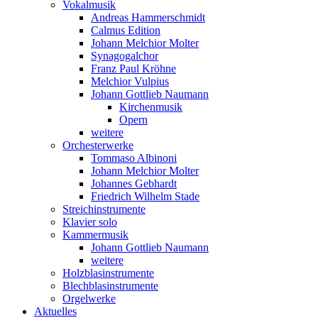
Vokalmusik
Andreas Hammerschmidt
Calmus Edition
Johann Melchior Molter
Synagogalchor
Franz Paul Kröhne
Melchior Vulpius
Johann Gottlieb Naumann
Kirchenmusik
Opern
weitere
Orchesterwerke
Tommaso Albinoni
Johann Melchior Molter
Johannes Gebhardt
Friedrich Wilhelm Stade
Streichinstrumente
Klavier solo
Kammermusik
Johann Gottlieb Naumann
weitere
Holzblasinstrumente
Blechblasinstrumente
Orgelwerke
Aktuelles