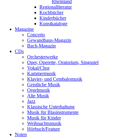
Rheinland
Regionalliteratur
Kochbücher
Kinderbücher
Kunstkataloge
Magazine
Concerto
Gewandhaus-Magazin
Bach-Magazin
CDs
Orchesterwerke
Oper, Operette, Oratorium, Singspiel
Vokal/Chor
Kammermusik
Klavier- und Cembalomusik
Geistliche Musik
Orgelmusik
Alte Musik
Jazz
Klassische Unterhaltung
Musik für Blasinstrumente
Musik für Kinder
Weihnachtsmusik
Hörbuch/Feature
Noten