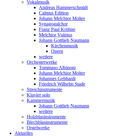
Vokalmusik
Andreas Hammerschmidt
Calmus Edition
Johann Melchior Molter
Synagogalchor
Franz Paul Kröhne
Melchior Vulpius
Johann Gottlieb Naumann
Kirchenmusik
Opern
weitere
Orchesterwerke
Tommaso Albinoni
Johann Melchior Molter
Johannes Gebhardt
Friedrich Wilhelm Stade
Streichinstrumente
Klavier solo
Kammermusik
Johann Gottlieb Naumann
weitere
Holzblasinstrumente
Blechblasinstrumente
Orgelwerke
Aktuelles