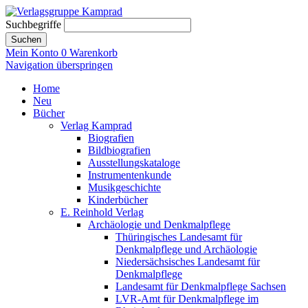
Suchbegriffe
Suchen
Mein Konto
0
Warenkorb
Navigation überspringen
Home
Neu
Bücher
Verlag Kamprad
Biografien
Bildbiografien
Ausstellungskataloge
Instrumentenkunde
Musikgeschichte
Kinderbücher
E. Reinhold Verlag
Archäologie und Denkmalpflege
Thüringisches Landesamt für
Denkmalpflege und Archäologie
Niedersächsisches Landesamt für
Denkmalpflege
Landesamt für Denkmalpflege Sachsen
LVR-Amt für Denkmalpflege im