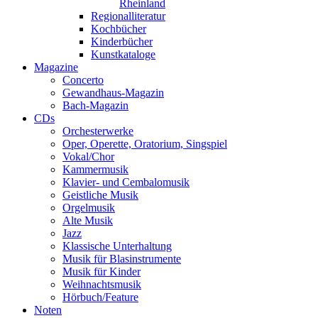
Rheinland
Regionalliteratur
Kochbücher
Kinderbücher
Kunstkataloge
Magazine
Concerto
Gewandhaus-Magazin
Bach-Magazin
CDs
Orchesterwerke
Oper, Operette, Oratorium, Singspiel
Vokal/Chor
Kammermusik
Klavier- und Cembalomusik
Geistliche Musik
Orgelmusik
Alte Musik
Jazz
Klassische Unterhaltung
Musik für Blasinstrumente
Musik für Kinder
Weihnachtsmusik
Hörbuch/Feature
Noten