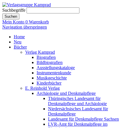
Suchbegriffe
Suchen
Mein Konto
0
Warenkorb
Navigation überspringen
Home
Neu
Bücher
Verlag Kamprad
Biografien
Bildbiografien
Ausstellungskataloge
Instrumentenkunde
Musikgeschichte
Kinderbücher
E. Reinhold Verlag
Archäologie und Denkmalpflege
Thüringisches Landesamt für
Denkmalpflege und Archäologie
Niedersächsisches Landesamt für
Denkmalpflege
Landesamt für Denkmalpflege Sachsen
LVR-Amt für Denkmalpflege im