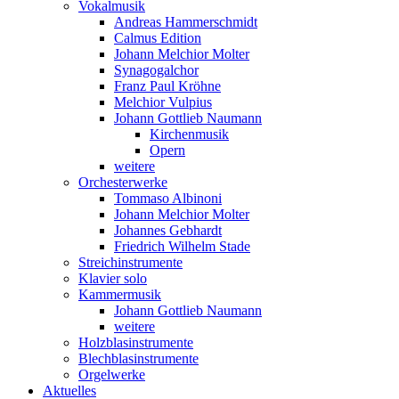
Vokalmusik
Andreas Hammerschmidt
Calmus Edition
Johann Melchior Molter
Synagogalchor
Franz Paul Kröhne
Melchior Vulpius
Johann Gottlieb Naumann
Kirchenmusik
Opern
weitere
Orchesterwerke
Tommaso Albinoni
Johann Melchior Molter
Johannes Gebhardt
Friedrich Wilhelm Stade
Streichinstrumente
Klavier solo
Kammermusik
Johann Gottlieb Naumann
weitere
Holzblasinstrumente
Blechblasinstrumente
Orgelwerke
Aktuelles