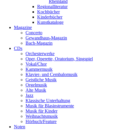
Rheinland
Regionalliteratur
Kochbücher
Kinderbücher
Kunstkataloge
Magazine
Concerto
Gewandhaus-Magazin
Bach-Magazin
CDs
Orchesterwerke
Oper, Operette, Oratorium, Singspiel
Vokal/Chor
Kammermusik
Klavier- und Cembalomusik
Geistliche Musik
Orgelmusik
Alte Musik
Jazz
Klassische Unterhaltung
Musik für Blasinstrumente
Musik für Kinder
Weihnachtsmusik
Hörbuch/Feature
Noten