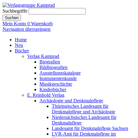
Suchbegriffe
Suchen
Mein Konto
0
Warenkorb
Navigation überspringen
Home
Neu
Bücher
Verlag Kamprad
Biografien
Bildbiografien
Ausstellungskataloge
Instrumentenkunde
Musikgeschichte
Kinderbücher
E. Reinhold Verlag
Archäologie und Denkmalpflege
Thüringisches Landesamt für
Denkmalpflege und Archäologie
Niedersächsisches Landesamt für
Denkmalpflege
Landesamt für Denkmalpflege Sachsen
LVR-Amt für Denkmalpflege im