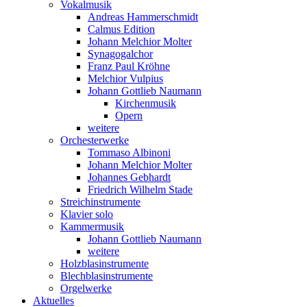
Vokalmusik
Andreas Hammerschmidt
Calmus Edition
Johann Melchior Molter
Synagogalchor
Franz Paul Kröhne
Melchior Vulpius
Johann Gottlieb Naumann
Kirchenmusik
Opern
weitere
Orchesterwerke
Tommaso Albinoni
Johann Melchior Molter
Johannes Gebhardt
Friedrich Wilhelm Stade
Streichinstrumente
Klavier solo
Kammermusik
Johann Gottlieb Naumann
weitere
Holzblasinstrumente
Blechblasinstrumente
Orgelwerke
Aktuelles