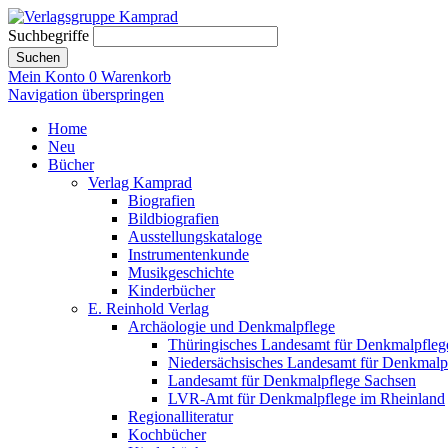
Suchbegriffe
Suchen
Mein Konto
0
Warenkorb
Navigation überspringen
Home
Neu
Bücher
Verlag Kamprad
Biografien
Bildbiografien
Ausstellungskataloge
Instrumentenkunde
Musikgeschichte
Kinderbücher
E. Reinhold Verlag
Archäologie und Denkmalpflege
Thüringisches Landesamt für Denkmalpfleg
Niedersächsisches Landesamt für Denkmalp
Landesamt für Denkmalpflege Sachsen
LVR-Amt für Denkmalpflege im Rheinland
Regionalliteratur
Kochbücher