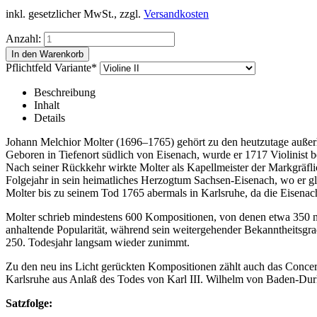
inkl. gesetzlicher MwSt., zzgl.
Versandkosten
Anzahl:
Pflichtfeld
Variante
*
Beschreibung
Inhalt
Details
Johann Melchior Molter (1696–1765) gehört zu den heutzutage außerha
Geboren in Tiefenort südlich von Eisenach, wurde er 1717 Violinist 
Nach seiner Rückkehr wirkte Molter als Kapellmeister der Markgräfl
Folgejahr in sein heimatliches Herzogtum Sachsen-Eisenach, wo er gle
Molter bis zu seinem Tod 1765 abermals in Karlsruhe, da die Eisen
Molter schrieb mindestens 600 Kompositionen, von denen etwa 350 noc
anhaltende Popularität, während sein weitergehender Bekanntheitsgra
250. Todesjahr langsam wieder zunimmt.
Zu den neu ins Licht gerückten Kompositionen zählt auch das Concerto
Karlsruhe aus Anlaß des Todes von Karl III. Wilhelm von Baden-Durl
Satzfolge: