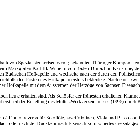
lb von Spezialistenkreisen wenig bekannten Thüringer Komponisten, de
beim Markgrafen Karl III. Wilhelm von Baden-Durlach in Karlsruhe, der 
ich Badischen Hofkapelle und wechselte nach der durch den Polnischen
ichfalls den Posten des Hofkapellmeisters bekleidete. Nach einer zweit
acher Hofkapelle mit dem Aussterben der Herzöge von Sachsen-Eisenach
h heute erhalten sind. Als Schöpfer der frühesten erhaltenen Klarinet
d erst seit der Erstellung des Molter-Werkverzeichnisses (1996) durc
 à Flauto traverso für Soloflöte, zwei Violinen, Viola und Basso conti
ach oder nach der Rückkehr nach Eisenach komponiertes dreisätziges S