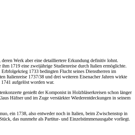
ren Werk aber eine detailliertere Erkundung definitiv lohnt.
ihm 1719 eine zweijährige Studienreise durch Italien ermöglichte.
 Erbfolgekrieg 1733 bedingten Flucht seines Dienstherren im
en Italienreise 1737/38 und drei weiteren Eisenacher Jahren wirkte
 1741 aufgelöst worden war.
tenkonzerte genießt der Komponist in Holzbläserkreisen schon länger
h Klaus Häfner und im Zuge verstärkter Wiederentdeckungen in seinem
nuo, ein 1738, also entweder noch in Italien, beim Zwischenstop in
tück, das nunmehr als Partitur- und Einzelstimmenausgabe vorliegt.