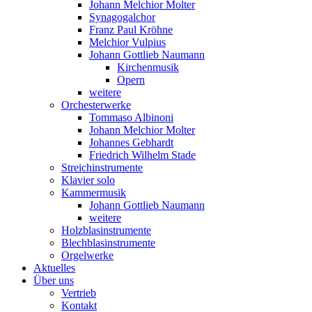
Johann Melchior Molter
Synagogalchor
Franz Paul Kröhne
Melchior Vulpius
Johann Gottlieb Naumann
Kirchenmusik
Opern
weitere
Orchesterwerke
Tommaso Albinoni
Johann Melchior Molter
Johannes Gebhardt
Friedrich Wilhelm Stade
Streichinstrumente
Klavier solo
Kammermusik
Johann Gottlieb Naumann
weitere
Holzblasinstrumente
Blechblasinstrumente
Orgelwerke
Aktuelles
Über uns
Vertrieb
Kontakt