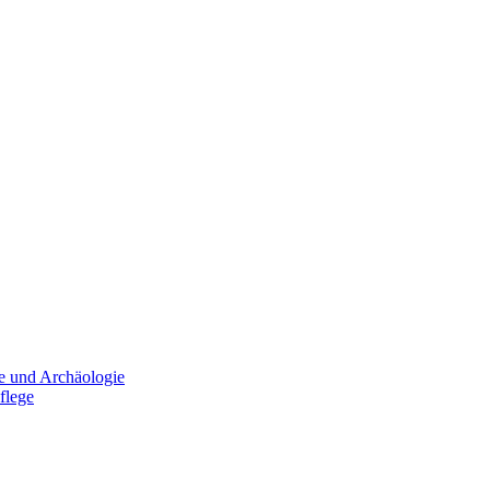
e und Archäologie
flege