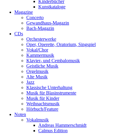
Kinderbücher
Kunstkataloge
Magazine
Concerto
Gewandhaus-Magazin
Bach-Magazin
CDs
Orchesterwerke
Oper, Operette, Oratorium, Singspiel
Vokal/Chor
Kammermusik
Klavier- und Cembalomusik
Geistliche Musik
Orgelmusik
Alte Musik
Jazz
Klassische Unterhaltung
Musik für Blasinstrumente
Musik für Kinder
Weihnachtsmusik
Hörbuch/Feature
Noten
Vokalmusik
Andreas Hammerschmidt
Calmus Edition