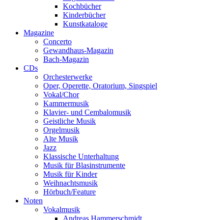
Kochbücher
Kinderbücher
Kunstkataloge
Magazine
Concerto
Gewandhaus-Magazin
Bach-Magazin
CDs
Orchesterwerke
Oper, Operette, Oratorium, Singspiel
Vokal/Chor
Kammermusik
Klavier- und Cembalomusik
Geistliche Musik
Orgelmusik
Alte Musik
Jazz
Klassische Unterhaltung
Musik für Blasinstrumente
Musik für Kinder
Weihnachtsmusik
Hörbuch/Feature
Noten
Vokalmusik
Andreas Hammerschmidt