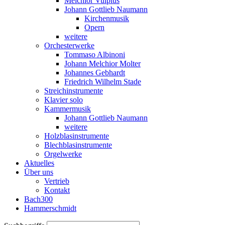
Melchior Vulpius
Johann Gottlieb Naumann
Kirchenmusik
Opern
weitere
Orchesterwerke
Tommaso Albinoni
Johann Melchior Molter
Johannes Gebhardt
Friedrich Wilhelm Stade
Streichinstrumente
Klavier solo
Kammermusik
Johann Gottlieb Naumann
weitere
Holzblasinstrumente
Blechblasinstrumente
Orgelwerke
Aktuelles
Über uns
Vertrieb
Kontakt
Bach300
Hammerschmidt