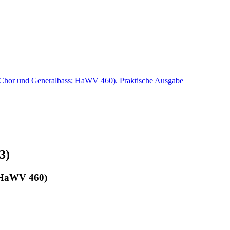
3)
; HaWV 460)