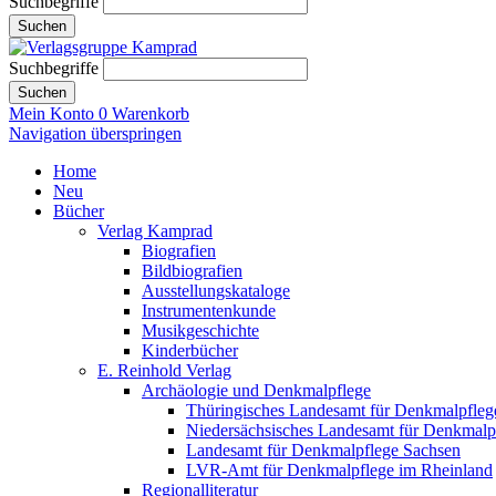
Suchbegriffe
Suchen
Suchbegriffe
Suchen
Mein Konto
0
Warenkorb
Navigation überspringen
Home
Neu
Bücher
Verlag Kamprad
Biografien
Bildbiografien
Ausstellungskataloge
Instrumentenkunde
Musikgeschichte
Kinderbücher
E. Reinhold Verlag
Archäologie und Denkmalpflege
Thüringisches Landesamt für Denkmalpfleg
Niedersächsisches Landesamt für Denkmalp
Landesamt für Denkmalpflege Sachsen
LVR-Amt für Denkmalpflege im Rheinland
Regionalliteratur