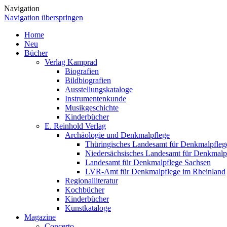
Navigation
Navigation überspringen
Home
Neu
Bücher
Verlag Kamprad
Biografien
Bildbiografien
Ausstellungskataloge
Instrumentenkunde
Musikgeschichte
Kinderbücher
E. Reinhold Verlag
Archäologie und Denkmalpflege
Thüringisches Landesamt für Denkmalpfleg
Niedersächsisches Landesamt für Denkmalp
Landesamt für Denkmalpflege Sachsen
LVR-Amt für Denkmalpflege im Rheinland
Regionalliteratur
Kochbücher
Kinderbücher
Kunstkataloge
Magazine
Concerto