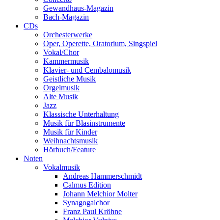
Gewandhaus-Magazin
Bach-Magazin
CDs
Orchesterwerke
Oper, Operette, Oratorium, Singspiel
Vokal/Chor
Kammermusik
Klavier- und Cembalomusik
Geistliche Musik
Orgelmusik
Alte Musik
Jazz
Klassische Unterhaltung
Musik für Blasinstrumente
Musik für Kinder
Weihnachtsmusik
Hörbuch/Feature
Noten
Vokalmusik
Andreas Hammerschmidt
Calmus Edition
Johann Melchior Molter
Synagogalchor
Franz Paul Kröhne