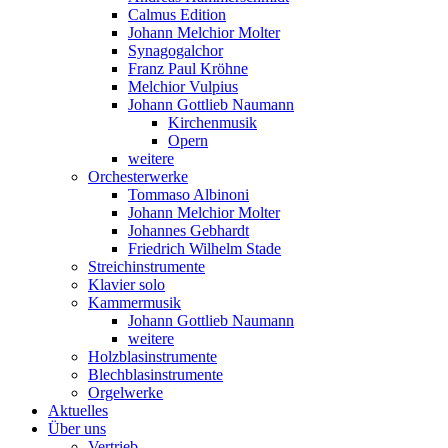
Calmus Edition
Johann Melchior Molter
Synagogalchor
Franz Paul Kröhne
Melchior Vulpius
Johann Gottlieb Naumann
Kirchenmusik
Opern
weitere
Orchesterwerke
Tommaso Albinoni
Johann Melchior Molter
Johannes Gebhardt
Friedrich Wilhelm Stade
Streichinstrumente
Klavier solo
Kammermusik
Johann Gottlieb Naumann
weitere
Holzblasinstrumente
Blechblasinstrumente
Orgelwerke
Aktuelles
Über uns
Vertrieb