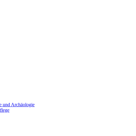
e und Archäologie
flege