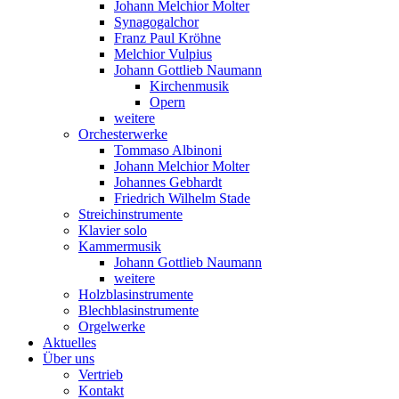
Johann Melchior Molter
Synagogalchor
Franz Paul Kröhne
Melchior Vulpius
Johann Gottlieb Naumann
Kirchenmusik
Opern
weitere
Orchesterwerke
Tommaso Albinoni
Johann Melchior Molter
Johannes Gebhardt
Friedrich Wilhelm Stade
Streichinstrumente
Klavier solo
Kammermusik
Johann Gottlieb Naumann
weitere
Holzblasinstrumente
Blechblasinstrumente
Orgelwerke
Aktuelles
Über uns
Vertrieb
Kontakt