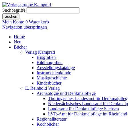
Suchbegriffe
Suchen
Mein Konto
0
Warenkorb
Navigation überspringen
Home
Neu
Bücher
Verlag Kamprad
Biografien
Bildbiografien
Ausstellungskataloge
Instrumentenkunde
Musikgeschichte
Kinderbücher
E. Reinhold Verlag
Archäologie und Denkmalpflege
Thüringisches Landesamt für Denkmalpfleg
Niedersächsisches Landesamt für Denkmalp
Landesamt für Denkmalpflege Sachsen
LVR-Amt für Denkmalpflege im Rheinland
Regionalliteratur
Kochbücher