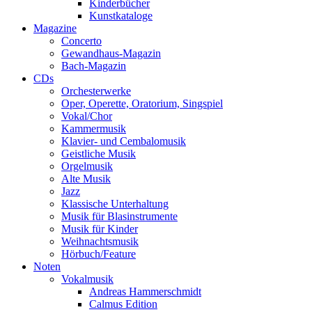
Kinderbücher
Kunstkataloge
Magazine
Concerto
Gewandhaus-Magazin
Bach-Magazin
CDs
Orchesterwerke
Oper, Operette, Oratorium, Singspiel
Vokal/Chor
Kammermusik
Klavier- und Cembalomusik
Geistliche Musik
Orgelmusik
Alte Musik
Jazz
Klassische Unterhaltung
Musik für Blasinstrumente
Musik für Kinder
Weihnachtsmusik
Hörbuch/Feature
Noten
Vokalmusik
Andreas Hammerschmidt
Calmus Edition