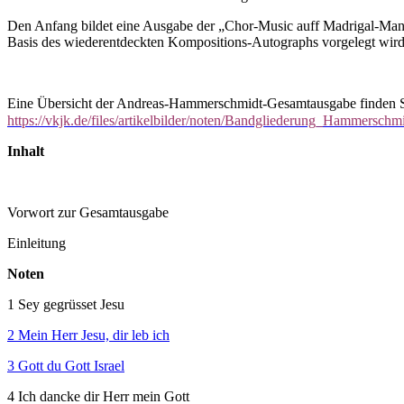
Den Anfang bildet eine Ausgabe der „Chor-Music auff Madrigal-Mani
Basis des wiederentdeckten Kompositions-Autographs vorgelegt wird.
Eine Übersicht der Andreas-Hammerschmidt-Gesamtausgabe finden Si
https://vkjk.de/files/artikelbilder/noten/Bandgliederung_Hammerschm
Inhalt
Vorwort zur Gesamtausgabe
Einleitung
Noten
1 Sey gegrüsset Jesu
2 Mein Herr Jesu, dir leb ich
3 Gott du Gott Israel
4 Ich dancke dir Herr mein Gott