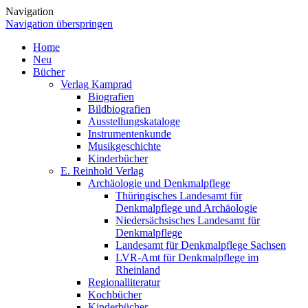
Navigation
Navigation überspringen
Home
Neu
Bücher
Verlag Kamprad
Biografien
Bildbiografien
Ausstellungskataloge
Instrumentenkunde
Musikgeschichte
Kinderbücher
E. Reinhold Verlag
Archäologie und Denkmalpflege
Thüringisches Landesamt für
Denkmalpflege und Archäologie
Niedersächsisches Landesamt für
Denkmalpflege
Landesamt für Denkmalpflege Sachsen
LVR-Amt für Denkmalpflege im
Rheinland
Regionalliteratur
Kochbücher
Kinderbücher