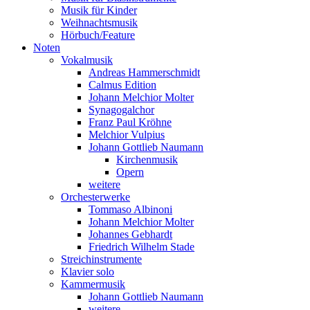
Musik für Kinder
Weihnachtsmusik
Hörbuch/Feature
Noten
Vokalmusik
Andreas Hammerschmidt
Calmus Edition
Johann Melchior Molter
Synagogalchor
Franz Paul Kröhne
Melchior Vulpius
Johann Gottlieb Naumann
Kirchenmusik
Opern
weitere
Orchesterwerke
Tommaso Albinoni
Johann Melchior Molter
Johannes Gebhardt
Friedrich Wilhelm Stade
Streichinstrumente
Klavier solo
Kammermusik
Johann Gottlieb Naumann
weitere