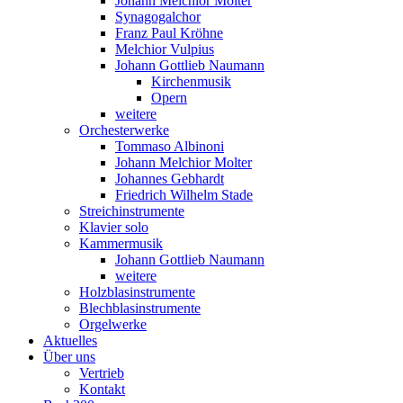
Johann Melchior Molter
Synagogalchor
Franz Paul Kröhne
Melchior Vulpius
Johann Gottlieb Naumann
Kirchenmusik
Opern
weitere
Orchesterwerke
Tommaso Albinoni
Johann Melchior Molter
Johannes Gebhardt
Friedrich Wilhelm Stade
Streichinstrumente
Klavier solo
Kammermusik
Johann Gottlieb Naumann
weitere
Holzblasinstrumente
Blechblasinstrumente
Orgelwerke
Aktuelles
Über uns
Vertrieb
Kontakt