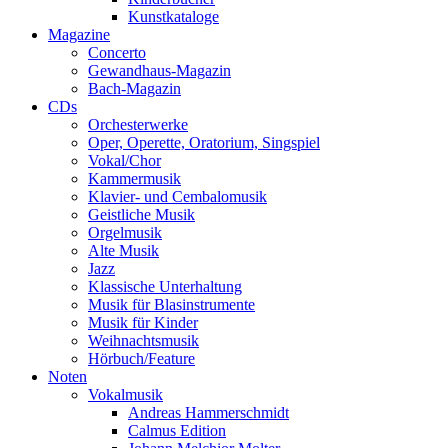
Kunstkataloge
Magazine
Concerto
Gewandhaus-Magazin
Bach-Magazin
CDs
Orchesterwerke
Oper, Operette, Oratorium, Singspiel
Vokal/Chor
Kammermusik
Klavier- und Cembalomusik
Geistliche Musik
Orgelmusik
Alte Musik
Jazz
Klassische Unterhaltung
Musik für Blasinstrumente
Musik für Kinder
Weihnachtsmusik
Hörbuch/Feature
Noten
Vokalmusik
Andreas Hammerschmidt
Calmus Edition