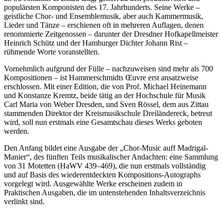
populärsten Komponisten des 17. Jahrhunderts. Seine Werke –
geistliche Chor- und Ensemblemusik, aber auch Kammermusik,
Lieder und Tänze – erschienen oft in mehreren Auflagen, denen
renommierte Zeitgenossen – darunter der Dresdner Hofkapellmeister
Heinrich Schütz und der Hamburger Dichter Johann Rist –
rühmende Worte voranstellten.
Vornehmlich aufgrund der Fülle – nachzuweisen sind mehr als 700
Kompositionen – ist Hammerschmidts Œuvre erst ansatzweise
erschlossen. Mit einer Edition, die von Prof. Michael Heinemann
und Konstanze Kremtz, beide tätig an der Hochschule für Musik
Carl Maria von Weber Dresden, und Sven Rössel, dem aus Zittau
stammenden Direktor der Kreismusikschule Dreiländereck, betreut
wird, soll nun erstmals eine Gesamtschau dieses Werks geboten
werden.
Den Anfang bildet eine Ausgabe der „Chor-Music auff Madrigal-
Manier“, des fünften Teils musikalischer Andachten: eine Sammlung
von 31 Motetten (HaWV 439–469), die nun erstmals vollständig
und auf Basis des wiederentdeckten Kompositions-Autographs
vorgelegt wird. Ausgewählte Werke erscheinen zudem in
Praktischen Ausgaben, die im untenstehenden Inhaltsverzeichnis
verlinkt sind.