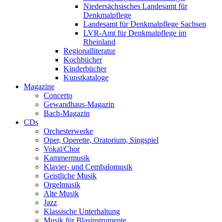
Niedersächsisches Landesamt für
Denkmalpflege
Landesamt für Denkmalpflege Sachsen
LVR-Amt für Denkmalpflege im
Rheinland
Regionalliteratur
Kochbücher
Kinderbücher
Kunstkataloge
Magazine
Concerto
Gewandhaus-Magazin
Bach-Magazin
CDs
Orchesterwerke
Oper, Operette, Oratorium, Singspiel
Vokal/Chor
Kammermusik
Klavier- und Cembalomusik
Geistliche Musik
Orgelmusik
Alte Musik
Jazz
Klassische Unterhaltung
Musik für Blasinstrumente