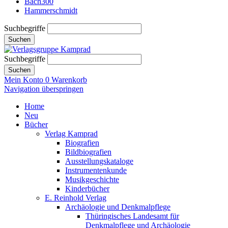
Bach300
Hammerschmidt
Suchbegriffe
Suchen
Suchbegriffe
Suchen
Mein Konto
0
Warenkorb
Navigation überspringen
Home
Neu
Bücher
Verlag Kamprad
Biografien
Bildbiografien
Ausstellungskataloge
Instrumentenkunde
Musikgeschichte
Kinderbücher
E. Reinhold Verlag
Archäologie und Denkmalpflege
Thüringisches Landesamt für
Denkmalpflege und Archäologie