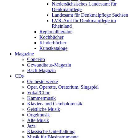
Niedersächsisches Landesamt für
Denkmalpflege
Landesamt für Denkmalpflege Sachsen
LVR-Amt für Denkmalpflege im
Rheinland
Regionalliteratur
Kochbücher
Kinderbücher
Kunstkataloge
Magazine
Concerto
Gewandhaus-Magazin
Bach-Magazin
CDs
Orchesterwerke
Oper, Operette, Oratorium, Singspiel
Vokal/Chor
Kammermusik
Klavier- und Cembalomusik
Geistliche Musik
Orgelmusik
Alte Musik
Jazz
Klassische Unterhaltung
Musik für Blasinstrumente