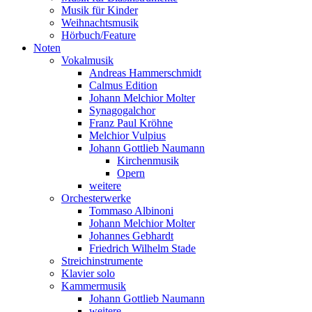
Musik für Kinder
Weihnachtsmusik
Hörbuch/Feature
Noten
Vokalmusik
Andreas Hammerschmidt
Calmus Edition
Johann Melchior Molter
Synagogalchor
Franz Paul Kröhne
Melchior Vulpius
Johann Gottlieb Naumann
Kirchenmusik
Opern
weitere
Orchesterwerke
Tommaso Albinoni
Johann Melchior Molter
Johannes Gebhardt
Friedrich Wilhelm Stade
Streichinstrumente
Klavier solo
Kammermusik
Johann Gottlieb Naumann
weitere