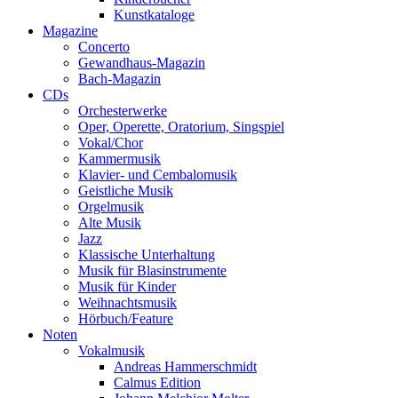
Kunstkataloge
Magazine
Concerto
Gewandhaus-Magazin
Bach-Magazin
CDs
Orchesterwerke
Oper, Operette, Oratorium, Singspiel
Vokal/Chor
Kammermusik
Klavier- und Cembalomusik
Geistliche Musik
Orgelmusik
Alte Musik
Jazz
Klassische Unterhaltung
Musik für Blasinstrumente
Musik für Kinder
Weihnachtsmusik
Hörbuch/Feature
Noten
Vokalmusik
Andreas Hammerschmidt
Calmus Edition