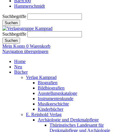
Bach300
Hammerschmidt
Suchbegriffe
Suchen
Suchbegriffe
Suchen
Mein Konto
0
Warenkorb
Navigation überspringen
Home
Neu
Bücher
Verlag Kamprad
Biografien
Bildbiografien
Ausstellungskataloge
Instrumentenkunde
Musikgeschichte
Kinderbücher
E. Reinhold Verlag
Archäologie und Denkmalpflege
Thüringisches Landesamt für
Denkmalpflege und Archäologie