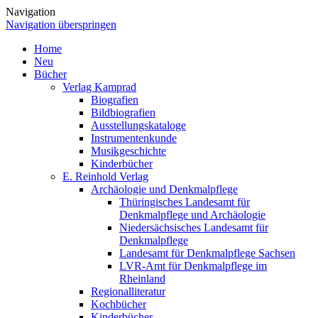
Navigation
Navigation überspringen
Home
Neu
Bücher
Verlag Kamprad
Biografien
Bildbiografien
Ausstellungskataloge
Instrumentenkunde
Musikgeschichte
Kinderbücher
E. Reinhold Verlag
Archäologie und Denkmalpflege
Thüringisches Landesamt für
Denkmalpflege und Archäologie
Niedersächsisches Landesamt für
Denkmalpflege
Landesamt für Denkmalpflege Sachsen
LVR-Amt für Denkmalpflege im
Rheinland
Regionalliteratur
Kochbücher
Kinderbücher