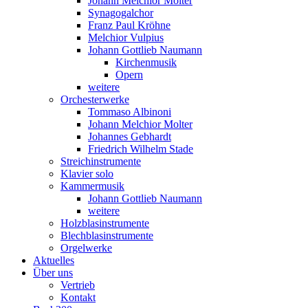
Johann Melchior Molter
Synagogalchor
Franz Paul Kröhne
Melchior Vulpius
Johann Gottlieb Naumann
Kirchenmusik
Opern
weitere
Orchesterwerke
Tommaso Albinoni
Johann Melchior Molter
Johannes Gebhardt
Friedrich Wilhelm Stade
Streichinstrumente
Klavier solo
Kammermusik
Johann Gottlieb Naumann
weitere
Holzblasinstrumente
Blechblasinstrumente
Orgelwerke
Aktuelles
Über uns
Vertrieb
Kontakt