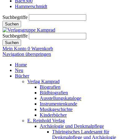
Bach300
Hammerschmidt
Suchbegriffe
Suchen
Suchbegriffe
Suchen
Mein Konto
0
Warenkorb
Navigation überspringen
Home
Neu
Bücher
Verlag Kamprad
Biografien
Bildbiografien
Ausstellungskataloge
Instrumentenkunde
Musikgeschichte
Kinderbücher
E. Reinhold Verlag
Archäologie und Denkmalpflege
Thüringisches Landesamt für
Denkmalpflege und Archäologie