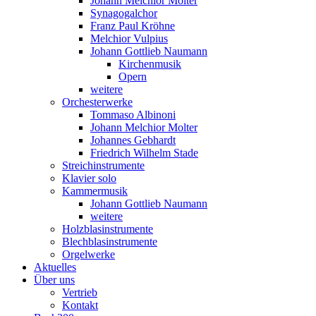
Johann Melchior Molter
Synagogalchor
Franz Paul Kröhne
Melchior Vulpius
Johann Gottlieb Naumann
Kirchenmusik
Opern
weitere
Orchesterwerke
Tommaso Albinoni
Johann Melchior Molter
Johannes Gebhardt
Friedrich Wilhelm Stade
Streichinstrumente
Klavier solo
Kammermusik
Johann Gottlieb Naumann
weitere
Holzblasinstrumente
Blechblasinstrumente
Orgelwerke
Aktuelles
Über uns
Vertrieb
Kontakt