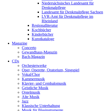
Niedersächsisches Landesamt für
Denkmalpflege
Landesamt für Denkmalpflege Sachsen
LVR-Amt für Denkmalpflege im
Rheinland
Regionalliteratur
Kochbücher
Kinderbücher
Kunstkataloge
Magazine
Concerto
Gewandhaus-Magazin
Bach-Magazin
CDs
Orchesterwerke
Oper, Operette, Oratorium, Singspiel
Vokal/Chor
Kammermusik
Klavier- und Cembalomusik
Geistliche Musik
Orgelmusik
Alte Musik
Jazz
Klassische Unterhaltung
Musik für Blasinstrumente