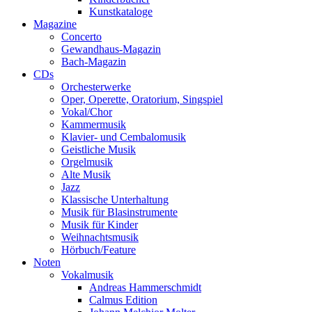
Kunstkataloge
Magazine
Concerto
Gewandhaus-Magazin
Bach-Magazin
CDs
Orchesterwerke
Oper, Operette, Oratorium, Singspiel
Vokal/Chor
Kammermusik
Klavier- und Cembalomusik
Geistliche Musik
Orgelmusik
Alte Musik
Jazz
Klassische Unterhaltung
Musik für Blasinstrumente
Musik für Kinder
Weihnachtsmusik
Hörbuch/Feature
Noten
Vokalmusik
Andreas Hammerschmidt
Calmus Edition