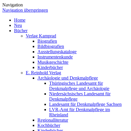
Navigation
Navigation überspringen
Home
Neu
Bücher
Verlag Kamprad
Biografien
Bildbiografien
Ausstellungskataloge
Instrumentenkunde
Musikgeschichte
Kinderbücher
E. Reinhold Verlag
Archäologie und Denkmalpflege
Thüringisches Landesamt für
Denkmalpflege und Archäologie
Niedersächsisches Landesamt für
Denkmalpflege
Landesamt für Denkmalpflege Sachsen
LVR-Amt für Denkmalpflege im
Rheinland
Regionalliteratur
Kochbücher
Kinderbücher