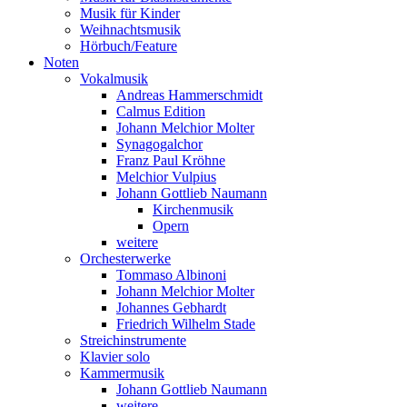
Musik für Kinder
Weihnachtsmusik
Hörbuch/Feature
Noten
Vokalmusik
Andreas Hammerschmidt
Calmus Edition
Johann Melchior Molter
Synagogalchor
Franz Paul Kröhne
Melchior Vulpius
Johann Gottlieb Naumann
Kirchenmusik
Opern
weitere
Orchesterwerke
Tommaso Albinoni
Johann Melchior Molter
Johannes Gebhardt
Friedrich Wilhelm Stade
Streichinstrumente
Klavier solo
Kammermusik
Johann Gottlieb Naumann
weitere