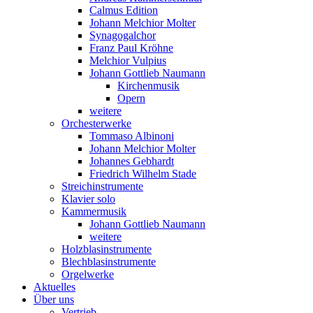
Calmus Edition
Johann Melchior Molter
Synagogalchor
Franz Paul Kröhne
Melchior Vulpius
Johann Gottlieb Naumann
Kirchenmusik
Opern
weitere
Orchesterwerke
Tommaso Albinoni
Johann Melchior Molter
Johannes Gebhardt
Friedrich Wilhelm Stade
Streichinstrumente
Klavier solo
Kammermusik
Johann Gottlieb Naumann
weitere
Holzblasinstrumente
Blechblasinstrumente
Orgelwerke
Aktuelles
Über uns
Vertrieb