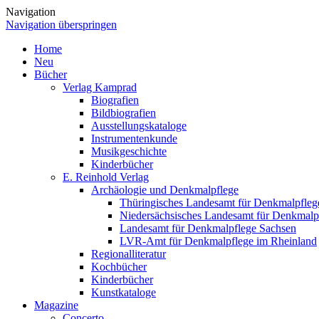
Navigation
Navigation überspringen
Home
Neu
Bücher
Verlag Kamprad
Biografien
Bildbiografien
Ausstellungskataloge
Instrumentenkunde
Musikgeschichte
Kinderbücher
E. Reinhold Verlag
Archäologie und Denkmalpflege
Thüringisches Landesamt für Denkmalpfleg
Niedersächsisches Landesamt für Denkmalp
Landesamt für Denkmalpflege Sachsen
LVR-Amt für Denkmalpflege im Rheinland
Regionalliteratur
Kochbücher
Kinderbücher
Kunstkataloge
Magazine
Concerto