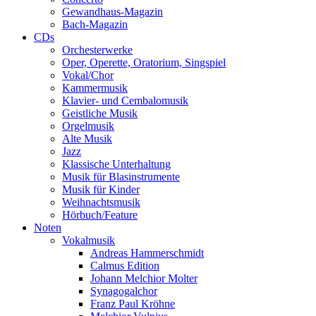
Gewandhaus-Magazin
Bach-Magazin
CDs
Orchesterwerke
Oper, Operette, Oratorium, Singspiel
Vokal/Chor
Kammermusik
Klavier- und Cembalomusik
Geistliche Musik
Orgelmusik
Alte Musik
Jazz
Klassische Unterhaltung
Musik für Blasinstrumente
Musik für Kinder
Weihnachtsmusik
Hörbuch/Feature
Noten
Vokalmusik
Andreas Hammerschmidt
Calmus Edition
Johann Melchior Molter
Synagogalchor
Franz Paul Kröhne