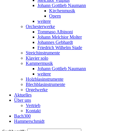
Melchior Vulpius
Johann Gottlieb Naumann
Kirchenmusik
Opern
weitere
Orchesterwerke
Tommaso Albinoni
Johann Melchior Molter
Johannes Gebhardt
Friedrich Wilhelm Stade
Streichinstrumente
Klavier solo
Kammermusik
Johann Gottlieb Naumann
weitere
Holzblasinstrumente
Blechblasinstrumente
Orgelwerke
Aktuelles
Über uns
Vertrieb
Kontakt
Bach300
Hammerschmidt