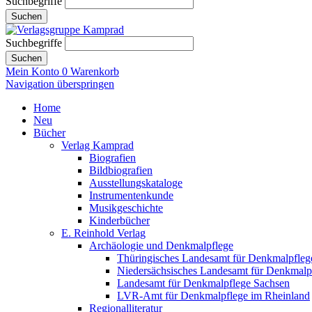
Suchbegriffe
Suchen
Suchbegriffe
Suchen
Mein Konto
0
Warenkorb
Navigation überspringen
Home
Neu
Bücher
Verlag Kamprad
Biografien
Bildbiografien
Ausstellungskataloge
Instrumentenkunde
Musikgeschichte
Kinderbücher
E. Reinhold Verlag
Archäologie und Denkmalpflege
Thüringisches Landesamt für Denkmalpfleg
Niedersächsisches Landesamt für Denkmalp
Landesamt für Denkmalpflege Sachsen
LVR-Amt für Denkmalpflege im Rheinland
Regionalliteratur