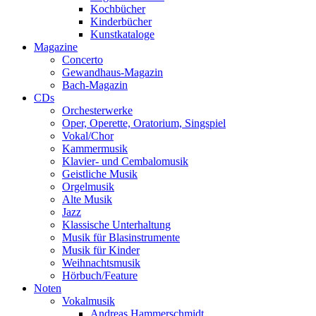
Kochbücher
Kinderbücher
Kunstkataloge
Magazine
Concerto
Gewandhaus-Magazin
Bach-Magazin
CDs
Orchesterwerke
Oper, Operette, Oratorium, Singspiel
Vokal/Chor
Kammermusik
Klavier- und Cembalomusik
Geistliche Musik
Orgelmusik
Alte Musik
Jazz
Klassische Unterhaltung
Musik für Blasinstrumente
Musik für Kinder
Weihnachtsmusik
Hörbuch/Feature
Noten
Vokalmusik
Andreas Hammerschmidt