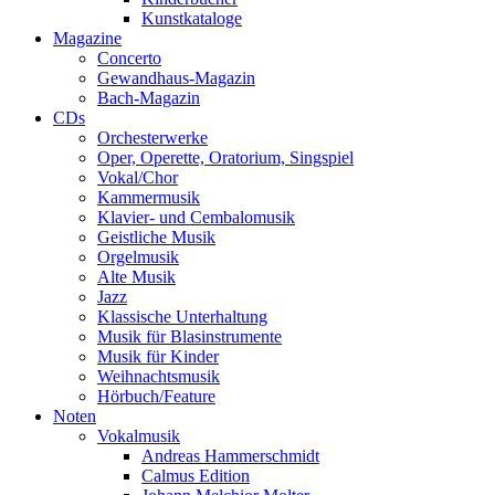
Kunstkataloge
Magazine
Concerto
Gewandhaus-Magazin
Bach-Magazin
CDs
Orchesterwerke
Oper, Operette, Oratorium, Singspiel
Vokal/Chor
Kammermusik
Klavier- und Cembalomusik
Geistliche Musik
Orgelmusik
Alte Musik
Jazz
Klassische Unterhaltung
Musik für Blasinstrumente
Musik für Kinder
Weihnachtsmusik
Hörbuch/Feature
Noten
Vokalmusik
Andreas Hammerschmidt
Calmus Edition