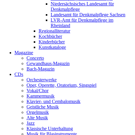
Niedersächsisches Landesamt für
Denkmalpflege
Landesamt für Denkmalpflege Sachsen
LVR-Amt für Denkmalpflege im
Rheinland
Regionalliteratur
Kochbücher
Kinderbücher
Kunstkataloge
Magazine
Concerto
Gewandhaus-Magazin
Bach-Magazin
CDs
Orchesterwerke
Oper, Operette, Oratorium, Singspiel
Vokal/Chor
Kammermusik
Klavier- und Cembalomusik
Geistliche Musik
Orgelmusik
Alte Musik
Jazz
Klassische Unterhaltung
Musik für Blasinstrumente