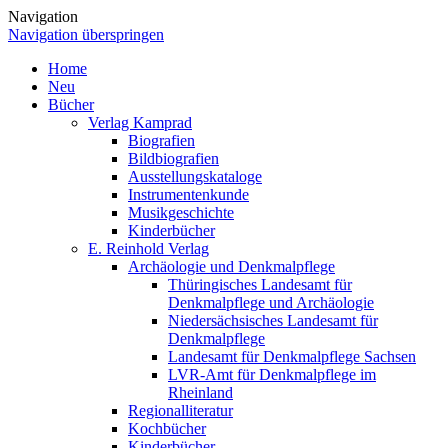
Navigation
Navigation überspringen
Home
Neu
Bücher
Verlag Kamprad
Biografien
Bildbiografien
Ausstellungskataloge
Instrumentenkunde
Musikgeschichte
Kinderbücher
E. Reinhold Verlag
Archäologie und Denkmalpflege
Thüringisches Landesamt für
Denkmalpflege und Archäologie
Niedersächsisches Landesamt für
Denkmalpflege
Landesamt für Denkmalpflege Sachsen
LVR-Amt für Denkmalpflege im
Rheinland
Regionalliteratur
Kochbücher
Kinderbücher