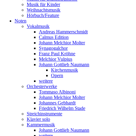
Musik für Kinder
Weihnachtsmusik
Hörbuch/Feature
Noten
Vokalmusik
Andreas Hammerschmidt
Calmus Edition
Johann Melchior Molter
Synagogalchor
Franz Paul Kröhne
Melchior Vulpius
Johann Gottlieb Naumann
Kirchenmusik
Opern
weitere
Orchesterwerke
Tommaso Albinoni
Johann Melchior Molter
Johannes Gebhardt
Friedrich Wilhelm Stade
Streichinstrumente
Klavier solo
Kammermusik
Johann Gottlieb Naumann
weitere