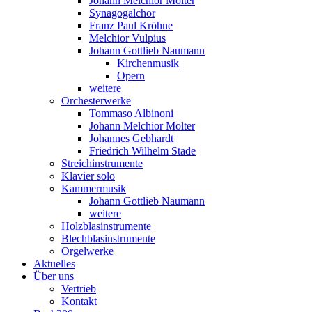
Johann Melchior Molter
Synagogalchor
Franz Paul Kröhne
Melchior Vulpius
Johann Gottlieb Naumann
Kirchenmusik
Opern
weitere
Orchesterwerke
Tommaso Albinoni
Johann Melchior Molter
Johannes Gebhardt
Friedrich Wilhelm Stade
Streichinstrumente
Klavier solo
Kammermusik
Johann Gottlieb Naumann
weitere
Holzblasinstrumente
Blechblasinstrumente
Orgelwerke
Aktuelles
Über uns
Vertrieb
Kontakt