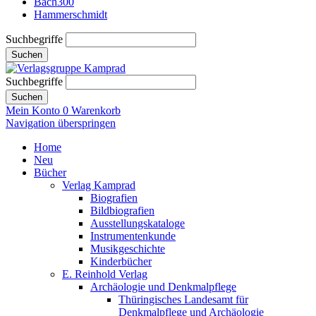
Bach300
Hammerschmidt
Suchbegriffe
Suchen
Suchbegriffe
Suchen
Mein Konto
0
Warenkorb
Navigation überspringen
Home
Neu
Bücher
Verlag Kamprad
Biografien
Bildbiografien
Ausstellungskataloge
Instrumentenkunde
Musikgeschichte
Kinderbücher
E. Reinhold Verlag
Archäologie und Denkmalpflege
Thüringisches Landesamt für
Denkmalpflege und Archäologie