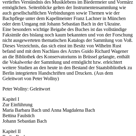
vertieftes Verständnis des Musiklebens im Biedermeier und Vormärz
ermöglichen. Seitenblicke gelten der Instrumentensammlung wie
auch gesellschaftlichen Verbindungen sowie Themen wie der
Bachpflege unter dem Kapellmeister Franz Lachner in München
oder dem Umgang mit Johann Sebastian Bach in der Ukraine.
Eine besonders wichtige Beigabe des Buches ist das vollständige
Faksimile des bislang noch kaum bekannten und von der Forschung
nicht ausgewerteten thematischen Katalogs der Sammlung von Voß.
Dieses Verzeichnis, das sich einst im Besitz von Wilhelm Rust
befand und mit dem Nachlass des Arztes Guido Richard Wagener
an die Bibliothek des Konservatoriums in Brüssel gelangte, enthält
die Vokalwerke der Sammlung und ermöglicht bzw. erleichtert
weitere Studien an den heute in den Bestand der Staatsbibliothek zu
Berlin integrierten Handschriften und Drucken. (Aus dem
Geleitwort von Peter Wollny)
Peter Wollny: Geleitwort
Kapitel I
Zur Einführung
Maria Barbara Bach und Anna Magdalena Bach
Bettina Faulstich
Johann Sebastian Bach
Kapitel II