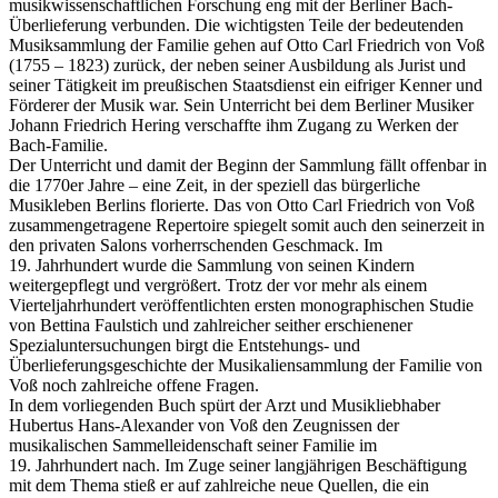
musikwissenschaftlichen Forschung eng mit der Berliner Bach-
Überlieferung verbunden. Die wichtigsten Teile der bedeutenden
Musiksammlung der Familie gehen auf Otto Carl Friedrich von Voß
(1755 – 1823) zurück, der neben seiner Ausbildung als Jurist und
seiner Tätigkeit im preußischen Staatsdienst ein eifriger Kenner und
Förderer der Musik war. Sein Unterricht bei dem Berliner Musiker
Johann Friedrich Hering verschaffte ihm Zugang zu Werken der
Bach-Familie.
Der Unterricht und damit der Beginn der Sammlung fällt offenbar in
die 1770er Jahre – eine Zeit, in der speziell das bürgerliche
Musikleben Berlins florierte. Das von Otto Carl Friedrich von Voß
zusammengetragene Repertoire spiegelt somit auch den seinerzeit in
den privaten Salons vorherrschenden Geschmack. Im
19. Jahrhundert wurde die Sammlung von seinen Kindern
weitergepflegt und vergrößert. Trotz der vor mehr als einem
Vierteljahrhundert veröffentlichten ersten monographischen Studie
von Bettina Faulstich und zahlreicher seither erschienener
Spezialuntersuchungen birgt die Entstehungs- und
Überlieferungsgeschichte der Musikaliensammlung der Familie von
Voß noch zahlreiche offene Fragen.
In dem vorliegenden Buch spürt der Arzt und Musikliebhaber
Hubertus Hans-Alexander von Voß den Zeugnissen der
musikalischen Sammelleidenschaft seiner Familie im
19. Jahrhundert nach. Im Zuge seiner langjährigen Beschäftigung
mit dem Thema stieß er auf zahlreiche neue Quellen, die ein