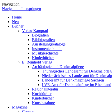
Navigation
Navigation überspringen
Home
Neu
Bücher
Verlag Kamprad
Biografien
Bildbiografien
Ausstellungskataloge
Instrumentenkunde
Musikgeschichte
Kinderbücher
E. Reinhold Verlag
Archäologie und Denkmalpflege
Thüringisches Landesamt für Denkmalpfleg
Niedersächsisches Landesamt für Denkmalp
Landesamt für Denkmalpflege Sachsen
LVR-Amt für Denkmalpflege im Rheinland
Regionalliteratur
Kochbücher
Kinderbücher
Kunstkataloge
Magazine
Concerto