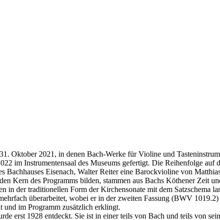
 31. Oktober 2021, in denen Bach-Werke für Violine und Tasteninstrum
22 im Instrumentensaal des Museums gefertigt. Die Reihenfolge auf 
es Bachhauses Eisenach, Walter Reiter eine Barockvioline von Matthia
n Kern des Programms bilden, stammen aus Bachs Köthener Zeit und ge
n in der traditionellen Form der Kirchensonate mit dem Satzschema lang
 mehrfach überarbeitet, wobei er in der zweiten Fassung (BWV 1019.2) 
t und im Programm zusätzlich erklingt.
 erst 1928 entdeckt. Sie ist in einer teils von Bach und teils von sei