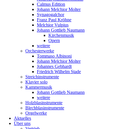
Calmus Edition
Johann Melchior Molter
Synagogalchor
Franz Paul Kröhne
Melchior Vulpius
Johann Gottlieb Naumann
Kirchenmusik
Opern
weitere
Orchesterwerke
Tommaso Albinoni
Johann Melchior Molter
Johannes Gebhardt
Friedrich Wilhelm Stade
Streichinstrumente
Klavier solo
Kammermusik
Johann Gottlieb Naumann
weitere
Holzblasinstrumente
Blechblasinstrumente
Orgelwerke
Aktuelles
Über uns
Vertrieb