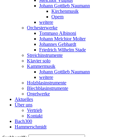
Melchior Vulpius
Johann Gottlieb Naumann
Kirchenmusik
Opern
weitere
Orchesterwerke
Tommaso Albinoni
Johann Melchior Molter
Johannes Gebhardt
Friedrich Wilhelm Stade
Streichinstrumente
Klavier solo
Kammermusik
Johann Gottlieb Naumann
weitere
Holzblasinstrumente
Blechblasinstrumente
Orgelwerke
Aktuelles
Über uns
Vertrieb
Kontakt
Bach300
Hammerschmidt