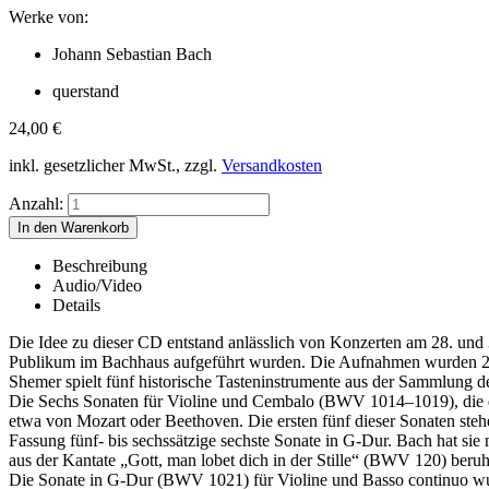
Werke von:
Johann Sebastian Bach
querstand
24,00
€
inkl. gesetzlicher MwSt., zzgl.
Versandkosten
Anzahl:
Beschreibung
Audio/Video
Details
Die Idee zu dieser CD entstand anlässlich von Konzerten am 28. und
Publikum im Bachhaus aufgeführt wurden. Die Aufnahmen wurden 20
Shemer spielt fünf historische Tasteninstrumente aus der Sammlung d
Die Sechs Sonaten für Violine und Cembalo (BWV 1014–1019), die de
etwa von Mozart oder Beethoven. Die ersten fünf dieser Sonaten stehe
Fassung fünf- bis sechssätzige sechste Sonate in G-Dur. Bach hat sie
aus der Kantate „Gott, man lobet dich in der Stille“ (BWV 120) beruh
Die Sonate in G-Dur (BWV 1021) für Violine und Basso continuo wurde