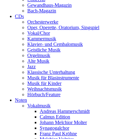
Gewandhaus-Magazin
Bach-Magazin
CDs
Orchesterwerke
Oper, Operette, Oratorium, Singspiel
Vokal/Chor
Kammermusik
Klavier- und Cembalomusik
Geistliche Musik
Orgelmusik
Alte Musik
Jazz
Klassische Unterhaltung
Musik für Blasinstrumente
Musik für Kinder
Weihnachtsmusik
Hörbuch/Feature
Noten
Vokalmusik
Andreas Hammerschmidt
Calmus Edition
Johann Melchior Molter
Synagogalchor
Franz Paul Kröhne