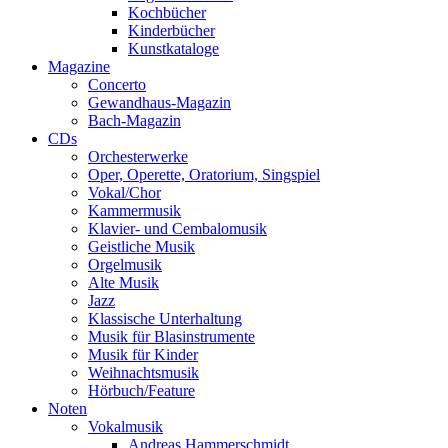
Kochbücher
Kinderbücher
Kunstkataloge
Magazine
Concerto
Gewandhaus-Magazin
Bach-Magazin
CDs
Orchesterwerke
Oper, Operette, Oratorium, Singspiel
Vokal/Chor
Kammermusik
Klavier- und Cembalomusik
Geistliche Musik
Orgelmusik
Alte Musik
Jazz
Klassische Unterhaltung
Musik für Blasinstrumente
Musik für Kinder
Weihnachtsmusik
Hörbuch/Feature
Noten
Vokalmusik
Andreas Hammerschmidt