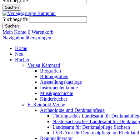
Suchbegriffe
Suchen
Suchbegriffe
Suchen
Mein Konto
0
Warenkorb
Navigation überspringen
Home
Neu
Bücher
Verlag Kamprad
Biografien
Bildbiografien
Ausstellungskataloge
Instrumentenkunde
Musikgeschichte
Kinderbücher
E. Reinhold Verlag
Archäologie und Denkmalpflege
Thüringisches Landesamt für Denkmalpfleg
Niedersächsisches Landesamt für Denkmalp
Landesamt für Denkmalpflege Sachsen
LVR-Amt für Denkmalpflege im Rheinland
Regionalliteratur