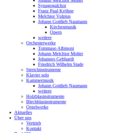
Johann Melchior Molter
Synagogalchor
Franz Paul Kröhne
Melchior Vulpius
Johann Gottlieb Naumann
Kirchenmusik
Opern
weitere
Orchesterwerke
Tommaso Albinoni
Johann Melchior Molter
Johannes Gebhardt
Friedrich Wilhelm Stade
Streichinstrumente
Klavier solo
Kammermusik
Johann Gottlieb Naumann
weitere
Holzblasinstrumente
Blechblasinstrumente
Orgelwerke
Aktuelles
Über uns
Vertrieb
Kontakt