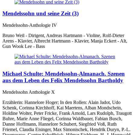
Mendelssohn und seine Zeit (3)
Mendelssohn-Anthologie IV
Bruno Weil - Dirigent, Andreas Hartmann - Violine, Rolf-Dieter
Arens - Klavier, Albrecht Hartmann - Klavier, Manja Eckert - Alt,
Gun Wook Lee - Bass
Michael Schulte: Mendelssohn-Almanach. Szenen
aus dem Leben des Felix Mendelssohn Bartholdy
Mendelssohn Anthologie X
Erzählerin: Hannelore Hoger; In den Rollen: Alain Jadot, Udo
Schenk, Corinna Kirchhoff, Kai Maertens, Alban Mondschein,
Holdine Wolter, Peter Fricke, Frank Arnold, Lars Rudolph, Traugott
Buhre, Marie Anne Fliegel, Corinna Waldbauer, Fabian Busch,
Danne Hoffmann, Hannelore Schubert, Siegfried Voß, Ruth
Friemel, Claudia Eisinger, Max Simonischek, Hendrik Duryn, P.-L.
Doumeyrou, Gunter Schoßböck, Hilmar Eichhorn, H.-J. Hegewald,