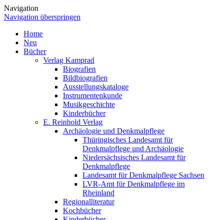
Navigation
Navigation überspringen
Home
Neu
Bücher
Verlag Kamprad
Biografien
Bildbiografien
Ausstellungskataloge
Instrumentenkunde
Musikgeschichte
Kinderbücher
E. Reinhold Verlag
Archäologie und Denkmalpflege
Thüringisches Landesamt für
Denkmalpflege und Archäologie
Niedersächsisches Landesamt für
Denkmalpflege
Landesamt für Denkmalpflege Sachsen
LVR-Amt für Denkmalpflege im
Rheinland
Regionalliteratur
Kochbücher
Kinderbücher