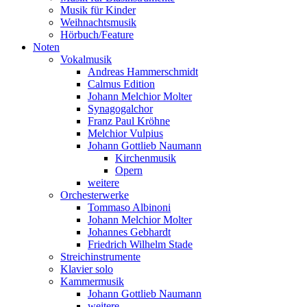
Musik für Kinder
Weihnachtsmusik
Hörbuch/Feature
Noten
Vokalmusik
Andreas Hammerschmidt
Calmus Edition
Johann Melchior Molter
Synagogalchor
Franz Paul Kröhne
Melchior Vulpius
Johann Gottlieb Naumann
Kirchenmusik
Opern
weitere
Orchesterwerke
Tommaso Albinoni
Johann Melchior Molter
Johannes Gebhardt
Friedrich Wilhelm Stade
Streichinstrumente
Klavier solo
Kammermusik
Johann Gottlieb Naumann
weitere