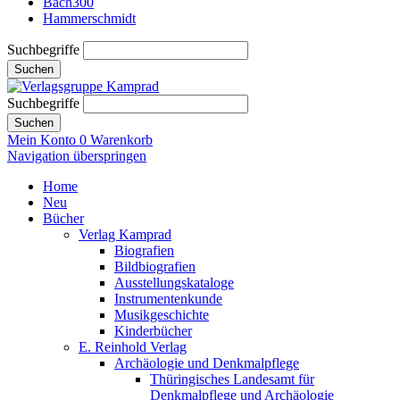
Bach300
Hammerschmidt
Suchbegriffe
Suchen
Suchbegriffe
Suchen
Mein Konto
0
Warenkorb
Navigation überspringen
Home
Neu
Bücher
Verlag Kamprad
Biografien
Bildbiografien
Ausstellungskataloge
Instrumentenkunde
Musikgeschichte
Kinderbücher
E. Reinhold Verlag
Archäologie und Denkmalpflege
Thüringisches Landesamt für
Denkmalpflege und Archäologie