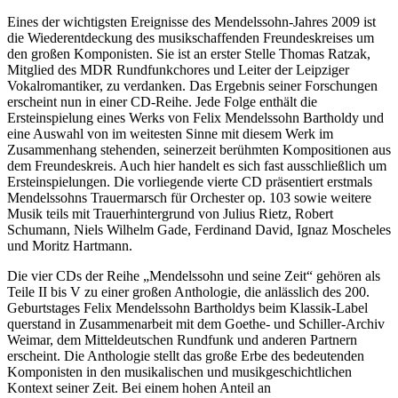
Eines der wichtigsten Ereignisse des Mendelssohn-Jahres 2009 ist
die Wiederentdeckung des musikschaffenden Freundeskreises um
den großen Komponisten. Sie ist an erster Stelle Thomas Ratzak,
Mitglied des MDR Rundfunkchores und Leiter der Leipziger
Vokalromantiker, zu verdanken. Das Ergebnis seiner Forschungen
erscheint nun in einer CD-Reihe. Jede Folge enthält die
Ersteinspielung eines Werks von Felix Mendelssohn Bartholdy und
eine Auswahl von im weitesten Sinne mit diesem Werk im
Zusammenhang stehenden, seinerzeit berühmten Kompositionen aus
dem Freundeskreis. Auch hier handelt es sich fast ausschließlich um
Ersteinspielungen. Die vorliegende vierte CD präsentiert erstmals
Mendelssohns Trauermarsch für Orchester op. 103 sowie weitere
Musik teils mit Trauerhintergrund von Julius Rietz, Robert
Schumann, Niels Wilhelm Gade, Ferdinand David, Ignaz Moscheles
und Moritz Hartmann.
Die vier CDs der Reihe „Mendelssohn und seine Zeit“ gehören als
Teile II bis V zu einer großen Anthologie, die anlässlich des 200.
Geburtstages Felix Mendelssohn Bartholdys beim Klassik-Label
querstand in Zusammenarbeit mit dem Goethe- und Schiller-Archiv
Weimar, dem Mitteldeutschen Rundfunk und anderen Partnern
erscheint. Die Anthologie stellt das große Erbe des bedeutenden
Komponisten in den musikalischen und musikgeschichtlichen
Kontext seiner Zeit. Bei einem hohen Anteil an