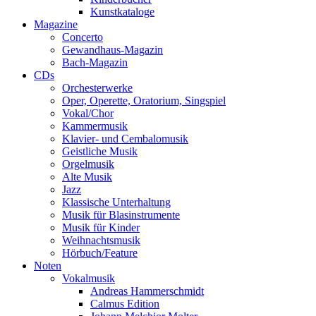
Kunstkataloge
Magazine
Concerto
Gewandhaus-Magazin
Bach-Magazin
CDs
Orchesterwerke
Oper, Operette, Oratorium, Singspiel
Vokal/Chor
Kammermusik
Klavier- und Cembalomusik
Geistliche Musik
Orgelmusik
Alte Musik
Jazz
Klassische Unterhaltung
Musik für Blasinstrumente
Musik für Kinder
Weihnachtsmusik
Hörbuch/Feature
Noten
Vokalmusik
Andreas Hammerschmidt
Calmus Edition