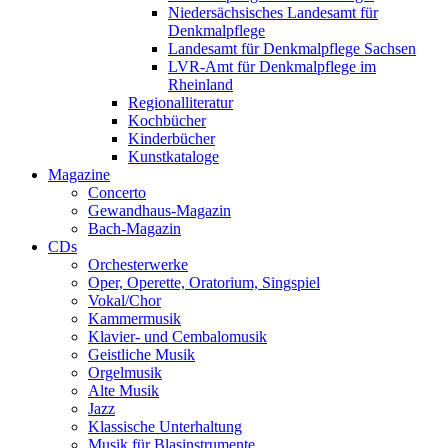
Niedersächsisches Landesamt für
Denkmalpflege
Landesamt für Denkmalpflege Sachsen
LVR-Amt für Denkmalpflege im
Rheinland
Regionalliteratur
Kochbücher
Kinderbücher
Kunstkataloge
Magazine
Concerto
Gewandhaus-Magazin
Bach-Magazin
CDs
Orchesterwerke
Oper, Operette, Oratorium, Singspiel
Vokal/Chor
Kammermusik
Klavier- und Cembalomusik
Geistliche Musik
Orgelmusik
Alte Musik
Jazz
Klassische Unterhaltung
Musik für Blasinstrumente