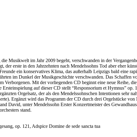
 die Musikwelt im Jahr 2009 begeht, verschwanden in der Vergangenhe
gt, der erste in den Jahrzehnten nach Mendelssohns Tod aber eher künstl
eunde ein konservatives Klima, das außerhalb Leipzigs bald eine rapi
fährten im Dunkel der Musikgeschichte verschwanden. Das Schaffen v
 im Verborgenen. Mit der vorliegenden CD beginnt eine neue Reihe, di
 Ersteinspielung auf dieser CD stellt “Responsorium et Hymnus” op. 1
rgänzten Orgelsatz, der als den Mendelssohnschen Intentionen sehr n
nisierte). Ergänzt wird das Programm der CD durch drei Orgelstücke vo
and David, unter Mendelssohn Erster Konzertmeister des Gewandhausorch
rchesters stand.
esang, op. 121, Adspice Domine de sede sancta tua