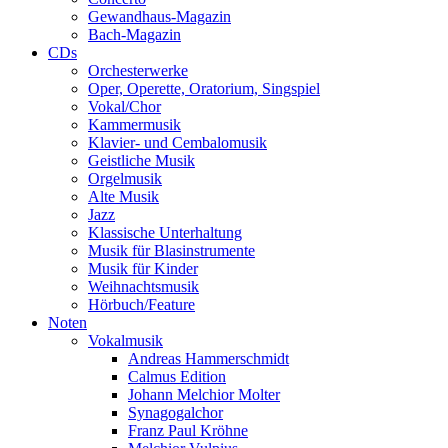
Gewandhaus-Magazin
Bach-Magazin
CDs
Orchesterwerke
Oper, Operette, Oratorium, Singspiel
Vokal/Chor
Kammermusik
Klavier- und Cembalomusik
Geistliche Musik
Orgelmusik
Alte Musik
Jazz
Klassische Unterhaltung
Musik für Blasinstrumente
Musik für Kinder
Weihnachtsmusik
Hörbuch/Feature
Noten
Vokalmusik
Andreas Hammerschmidt
Calmus Edition
Johann Melchior Molter
Synagogalchor
Franz Paul Kröhne