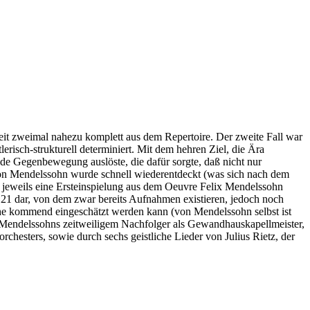
it zweimal nahezu komplett aus dem Repertoire. Der zweite Fall war
erisch-strukturell determiniert. Mit dem hehren Ziel, die Ära
de Gegenbewegung auslöste, die dafür sorgte, daß nicht nur
on Mendelssohn wurde schnell wiederentdeckt (was sich nach dem
e jeweils eine Ersteinspielung aus dem Oeuvre Felix Mendelssohn
21 dar, von dem zwar bereits Aufnahmen existieren, jedoch noch
ahe kommend eingeschätzt werden kann (von Mendelssohn selbst ist
n Mendelssohns zeitweiligem Nachfolger als Gewandhauskapellmeister,
esters, sowie durch sechs geistliche Lieder von Julius Rietz, der