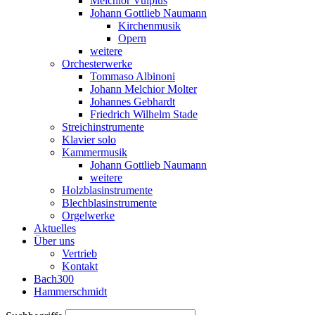
Melchior Vulpius
Johann Gottlieb Naumann
Kirchenmusik
Opern
weitere
Orchesterwerke
Tommaso Albinoni
Johann Melchior Molter
Johannes Gebhardt
Friedrich Wilhelm Stade
Streichinstrumente
Klavier solo
Kammermusik
Johann Gottlieb Naumann
weitere
Holzblasinstrumente
Blechblasinstrumente
Orgelwerke
Aktuelles
Über uns
Vertrieb
Kontakt
Bach300
Hammerschmidt