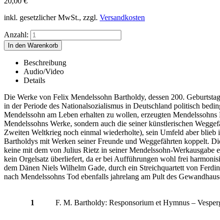
20,00
€
inkl. gesetzlicher MwSt., zzgl.
Versandkosten
Anzahl:
Beschreibung
Audio/Video
Details
Die Werke von Felix Mendelssohn Bartholdy, dessen 200. Geburtstag
in der Periode des Nationalsozialismus in Deutschland politisch bedin
Mendelssohn am Leben erhalten zu wollen, erzeugten Mendelssohns Fr
Mendelssohns Werke, sondern auch die seiner künstlerischen Wegge
Zweiten Weltkrieg noch einmal wiederholte), sein Umfeld aber blieb
Bartholdys mit Werken seiner Freunde und Weggefährten koppelt. Die
keine mit dem von Julius Rietz in seiner Mendelssohn-Werkausgabe e
kein Orgelsatz überliefert, da er bei Aufführungen wohl frei harmo
dem Dänen Niels Wilhelm Gade, durch ein Streichquartett von Ferdin
nach Mendelssohns Tod ebenfalls jahrelang am Pult des Gewandhauso
1
F. M. Bartholdy: Responsorium et Hymnus – Vesperg