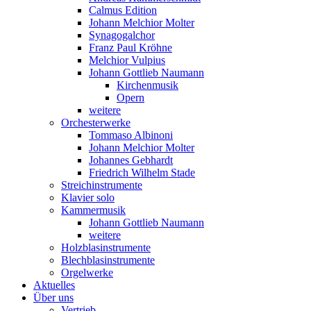
Calmus Edition
Johann Melchior Molter
Synagogalchor
Franz Paul Kröhne
Melchior Vulpius
Johann Gottlieb Naumann
Kirchenmusik
Opern
weitere
Orchesterwerke
Tommaso Albinoni
Johann Melchior Molter
Johannes Gebhardt
Friedrich Wilhelm Stade
Streichinstrumente
Klavier solo
Kammermusik
Johann Gottlieb Naumann
weitere
Holzblasinstrumente
Blechblasinstrumente
Orgelwerke
Aktuelles
Über uns
Vertrieb