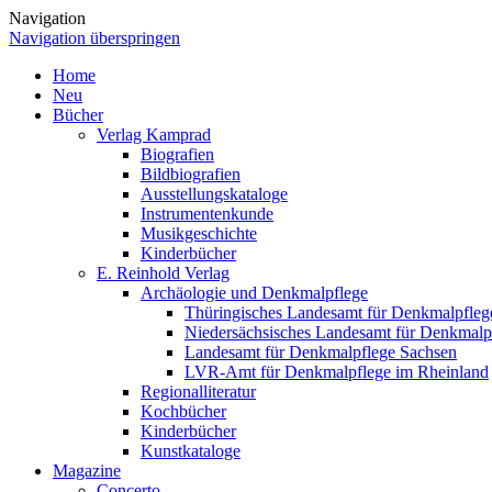
Navigation
Navigation überspringen
Home
Neu
Bücher
Verlag Kamprad
Biografien
Bildbiografien
Ausstellungskataloge
Instrumentenkunde
Musikgeschichte
Kinderbücher
E. Reinhold Verlag
Archäologie und Denkmalpflege
Thüringisches Landesamt für Denkmalpfleg
Niedersächsisches Landesamt für Denkmalp
Landesamt für Denkmalpflege Sachsen
LVR-Amt für Denkmalpflege im Rheinland
Regionalliteratur
Kochbücher
Kinderbücher
Kunstkataloge
Magazine
Concerto