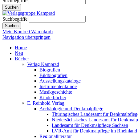
Suchbegriffe
Suchen
Suchbegriffe
Suchen
Mein Konto
0
Warenkorb
Navigation überspringen
Home
Neu
Bücher
Verlag Kamprad
Biografien
Bildbiografien
Ausstellungskataloge
Instrumentenkunde
Musikgeschichte
Kinderbücher
E. Reinhold Verlag
Archäologie und Denkmalpflege
Thüringisches Landesamt für Denkmalpfleg
Niedersächsisches Landesamt für Denkmalp
Landesamt für Denkmalpflege Sachsen
LVR-Amt für Denkmalpflege im Rheinland
Regionalliteratur