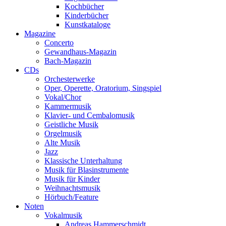
Kochbücher
Kinderbücher
Kunstkataloge
Magazine
Concerto
Gewandhaus-Magazin
Bach-Magazin
CDs
Orchesterwerke
Oper, Operette, Oratorium, Singspiel
Vokal/Chor
Kammermusik
Klavier- und Cembalomusik
Geistliche Musik
Orgelmusik
Alte Musik
Jazz
Klassische Unterhaltung
Musik für Blasinstrumente
Musik für Kinder
Weihnachtsmusik
Hörbuch/Feature
Noten
Vokalmusik
Andreas Hammerschmidt