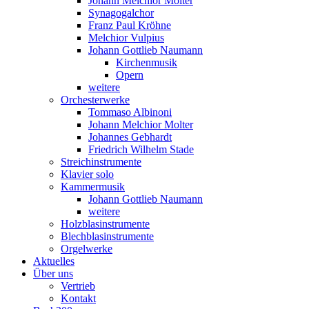
Johann Melchior Molter
Synagogalchor
Franz Paul Kröhne
Melchior Vulpius
Johann Gottlieb Naumann
Kirchenmusik
Opern
weitere
Orchesterwerke
Tommaso Albinoni
Johann Melchior Molter
Johannes Gebhardt
Friedrich Wilhelm Stade
Streichinstrumente
Klavier solo
Kammermusik
Johann Gottlieb Naumann
weitere
Holzblasinstrumente
Blechblasinstrumente
Orgelwerke
Aktuelles
Über uns
Vertrieb
Kontakt