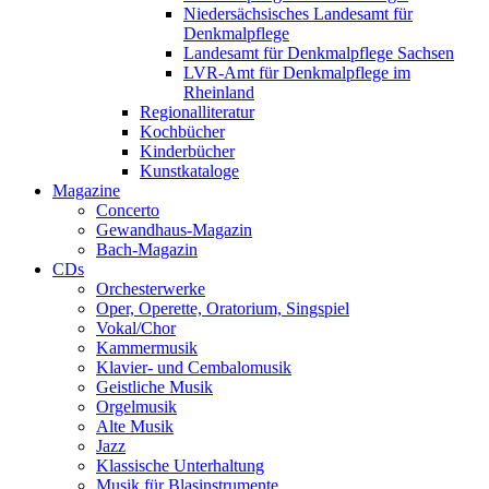
Niedersächsisches Landesamt für
Denkmalpflege
Landesamt für Denkmalpflege Sachsen
LVR-Amt für Denkmalpflege im
Rheinland
Regionalliteratur
Kochbücher
Kinderbücher
Kunstkataloge
Magazine
Concerto
Gewandhaus-Magazin
Bach-Magazin
CDs
Orchesterwerke
Oper, Operette, Oratorium, Singspiel
Vokal/Chor
Kammermusik
Klavier- und Cembalomusik
Geistliche Musik
Orgelmusik
Alte Musik
Jazz
Klassische Unterhaltung
Musik für Blasinstrumente