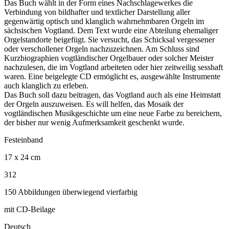
Das Buch wählt in der Form eines Nachschlagewerkes die
Verbindung von bildhafter und textlicher Darstellung aller
gegenwärtig optisch und klanglich wahrnehmbaren Orgeln im
sächsischen Vogtland. Dem Text wurde eine Abteilung ehemaliger
Orgelstandorte beigefügt. Sie versucht, das Schicksal vergessener
oder verschollener Orgeln nachzuzeichnen. Am Schluss sind
Kurzbiographien vogtländischer Orgelbauer oder solcher Meister
nachzulesen, die im Vogtland arbeiteten oder hier zeitweilig sesshaft
waren. Eine beigelegte CD ermöglicht es, ausgewählte Instrumente
auch klanglich zu erleben.
Das Buch soll dazu beitragen, das Vogtland auch als eine Heimstatt
der Orgeln auszuweisen. Es will helfen, das Mosaik der
vogtländischen Musikgeschichte um eine neue Farbe zu bereichern,
der bisher nur wenig Aufmerksamkeit geschenkt wurde.
Festeinband
17 x 24 cm
312
150 Abbildungen überwiegend vierfarbig
mit CD-Beilage
Deutsch