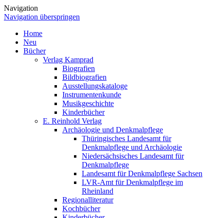
Navigation
Navigation überspringen
Home
Neu
Bücher
Verlag Kamprad
Biografien
Bildbiografien
Ausstellungskataloge
Instrumentenkunde
Musikgeschichte
Kinderbücher
E. Reinhold Verlag
Archäologie und Denkmalpflege
Thüringisches Landesamt für
Denkmalpflege und Archäologie
Niedersächsisches Landesamt für
Denkmalpflege
Landesamt für Denkmalpflege Sachsen
LVR-Amt für Denkmalpflege im
Rheinland
Regionalliteratur
Kochbücher
Kinderbücher