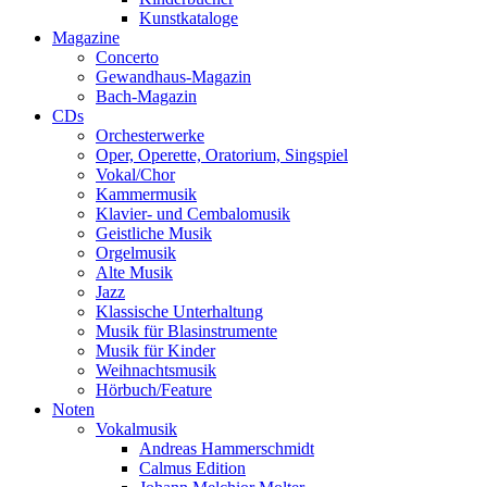
Kunstkataloge
Magazine
Concerto
Gewandhaus-Magazin
Bach-Magazin
CDs
Orchesterwerke
Oper, Operette, Oratorium, Singspiel
Vokal/Chor
Kammermusik
Klavier- und Cembalomusik
Geistliche Musik
Orgelmusik
Alte Musik
Jazz
Klassische Unterhaltung
Musik für Blasinstrumente
Musik für Kinder
Weihnachtsmusik
Hörbuch/Feature
Noten
Vokalmusik
Andreas Hammerschmidt
Calmus Edition