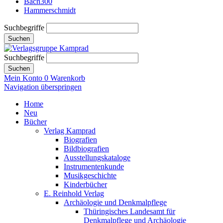
Bach300
Hammerschmidt
Suchbegriffe
Suchen
Suchbegriffe
Suchen
Mein Konto
0
Warenkorb
Navigation überspringen
Home
Neu
Bücher
Verlag Kamprad
Biografien
Bildbiografien
Ausstellungskataloge
Instrumentenkunde
Musikgeschichte
Kinderbücher
E. Reinhold Verlag
Archäologie und Denkmalpflege
Thüringisches Landesamt für
Denkmalpflege und Archäologie