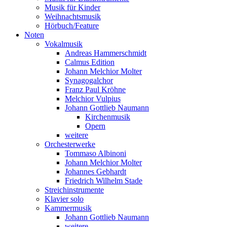
Musik für Kinder
Weihnachtsmusik
Hörbuch/Feature
Noten
Vokalmusik
Andreas Hammerschmidt
Calmus Edition
Johann Melchior Molter
Synagogalchor
Franz Paul Kröhne
Melchior Vulpius
Johann Gottlieb Naumann
Kirchenmusik
Opern
weitere
Orchesterwerke
Tommaso Albinoni
Johann Melchior Molter
Johannes Gebhardt
Friedrich Wilhelm Stade
Streichinstrumente
Klavier solo
Kammermusik
Johann Gottlieb Naumann
weitere