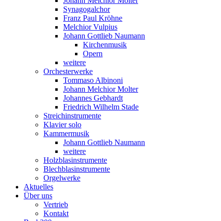
Johann Melchior Molter
Synagogalchor
Franz Paul Kröhne
Melchior Vulpius
Johann Gottlieb Naumann
Kirchenmusik
Opern
weitere
Orchesterwerke
Tommaso Albinoni
Johann Melchior Molter
Johannes Gebhardt
Friedrich Wilhelm Stade
Streichinstrumente
Klavier solo
Kammermusik
Johann Gottlieb Naumann
weitere
Holzblasinstrumente
Blechblasinstrumente
Orgelwerke
Aktuelles
Über uns
Vertrieb
Kontakt