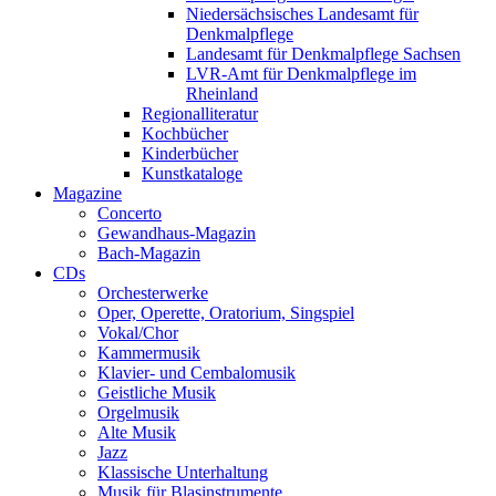
Niedersächsisches Landesamt für
Denkmalpflege
Landesamt für Denkmalpflege Sachsen
LVR-Amt für Denkmalpflege im
Rheinland
Regionalliteratur
Kochbücher
Kinderbücher
Kunstkataloge
Magazine
Concerto
Gewandhaus-Magazin
Bach-Magazin
CDs
Orchesterwerke
Oper, Operette, Oratorium, Singspiel
Vokal/Chor
Kammermusik
Klavier- und Cembalomusik
Geistliche Musik
Orgelmusik
Alte Musik
Jazz
Klassische Unterhaltung
Musik für Blasinstrumente