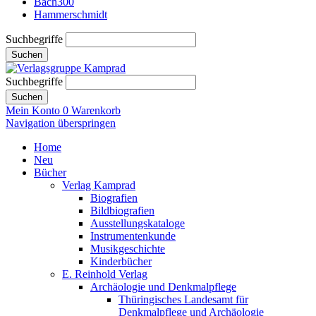
Bach300
Hammerschmidt
Suchbegriffe
Suchen
Suchbegriffe
Suchen
Mein Konto
0
Warenkorb
Navigation überspringen
Home
Neu
Bücher
Verlag Kamprad
Biografien
Bildbiografien
Ausstellungskataloge
Instrumentenkunde
Musikgeschichte
Kinderbücher
E. Reinhold Verlag
Archäologie und Denkmalpflege
Thüringisches Landesamt für
Denkmalpflege und Archäologie