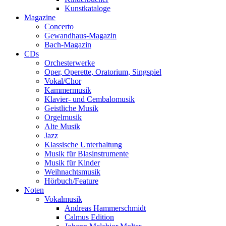
Kunstkataloge
Magazine
Concerto
Gewandhaus-Magazin
Bach-Magazin
CDs
Orchesterwerke
Oper, Operette, Oratorium, Singspiel
Vokal/Chor
Kammermusik
Klavier- und Cembalomusik
Geistliche Musik
Orgelmusik
Alte Musik
Jazz
Klassische Unterhaltung
Musik für Blasinstrumente
Musik für Kinder
Weihnachtsmusik
Hörbuch/Feature
Noten
Vokalmusik
Andreas Hammerschmidt
Calmus Edition