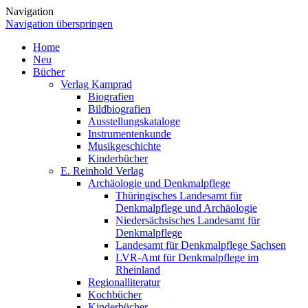
Navigation
Navigation überspringen
Home
Neu
Bücher
Verlag Kamprad
Biografien
Bildbiografien
Ausstellungskataloge
Instrumentenkunde
Musikgeschichte
Kinderbücher
E. Reinhold Verlag
Archäologie und Denkmalpflege
Thüringisches Landesamt für
Denkmalpflege und Archäologie
Niedersächsisches Landesamt für
Denkmalpflege
Landesamt für Denkmalpflege Sachsen
LVR-Amt für Denkmalpflege im
Rheinland
Regionalliteratur
Kochbücher
Kinderbücher