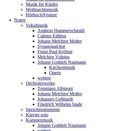
Musik für Kinder
Weihnachtsmusik
Hörbuch/Feature
Noten
Vokalmusik
Andreas Hammerschmidt
Calmus Edition
Johann Melchior Molter
Synagogalchor
Franz Paul Kröhne
Melchior Vulpius
Johann Gottlieb Naumann
Kirchenmusik
Opern
weitere
Orchesterwerke
Tommaso Albinoni
Johann Melchior Molter
Johannes Gebhardt
Friedrich Wilhelm Stade
Streichinstrumente
Klavier solo
Kammermusik
Johann Gottlieb Naumann
weitere