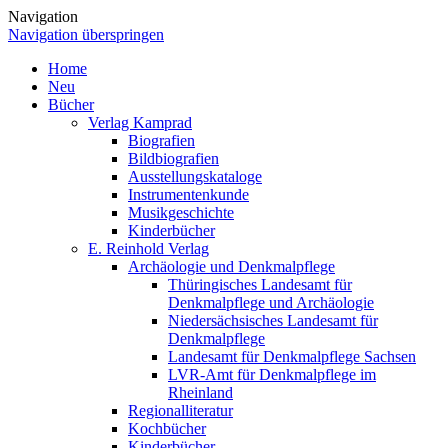
Navigation
Navigation überspringen
Home
Neu
Bücher
Verlag Kamprad
Biografien
Bildbiografien
Ausstellungskataloge
Instrumentenkunde
Musikgeschichte
Kinderbücher
E. Reinhold Verlag
Archäologie und Denkmalpflege
Thüringisches Landesamt für
Denkmalpflege und Archäologie
Niedersächsisches Landesamt für
Denkmalpflege
Landesamt für Denkmalpflege Sachsen
LVR-Amt für Denkmalpflege im
Rheinland
Regionalliteratur
Kochbücher
Kinderbücher