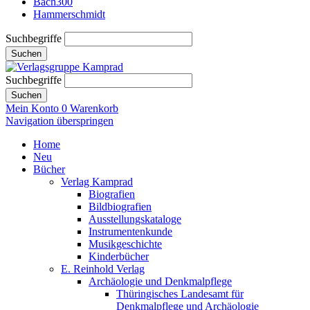
Bach300
Hammerschmidt
Suchbegriffe
Suchen
Suchbegriffe
Suchen
Mein Konto
0
Warenkorb
Navigation überspringen
Home
Neu
Bücher
Verlag Kamprad
Biografien
Bildbiografien
Ausstellungskataloge
Instrumentenkunde
Musikgeschichte
Kinderbücher
E. Reinhold Verlag
Archäologie und Denkmalpflege
Thüringisches Landesamt für
Denkmalpflege und Archäologie