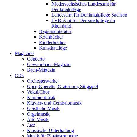
Niedersächsisches Landesamt für
Denkmalpflege
Landesamt für Denkmalpflege Sachsen
LVR-Amt für Denkmalpflege im
Rheinland
Regionalliteratur
Kochbücher
Kinderbücher
Kunstkataloge
Magazine
Concerto
Gewandhaus-Magazin
Bach-Magazin
CDs
Orchesterwerke
Oper, Operette, Oratorium, Singspiel
Vokal/Chor
Kammermusik
Klavier- und Cembalomusik
Geistliche Musik
Orgelmusik
Alte Musik
Jazz
Klassische Unterhaltung
Musik für Blasinstrumente