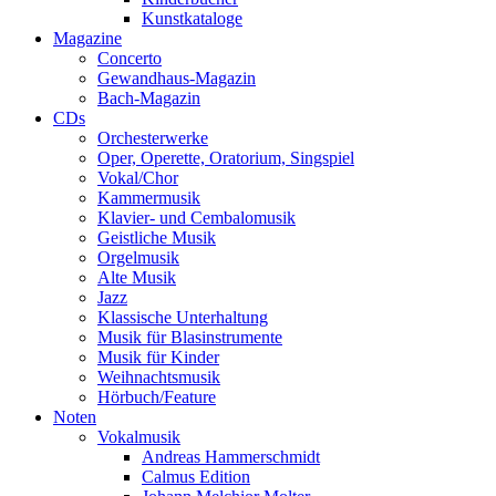
Kunstkataloge
Magazine
Concerto
Gewandhaus-Magazin
Bach-Magazin
CDs
Orchesterwerke
Oper, Operette, Oratorium, Singspiel
Vokal/Chor
Kammermusik
Klavier- und Cembalomusik
Geistliche Musik
Orgelmusik
Alte Musik
Jazz
Klassische Unterhaltung
Musik für Blasinstrumente
Musik für Kinder
Weihnachtsmusik
Hörbuch/Feature
Noten
Vokalmusik
Andreas Hammerschmidt
Calmus Edition