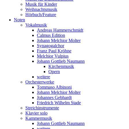
Musik für Kinder
Weihnachtsmusik
Hörbuch/Feature
Noten
Vokalmusik
Andreas Hammerschmidt
Calmus Edition
Johann Melchior Molter
Synagogalchor
Franz Paul Kröhne
Melchior Vulpius
Johann Gottlieb Naumann
Kirchenmusik
Opern
weitere
Orchesterwerke
Tommaso Albinoni
Johann Melchior Molter
Johannes Gebhardt
Friedrich Wilhelm Stade
Streichinstrumente
Klavier solo
Kammermusik
Johann Gottlieb Naumann
weitere