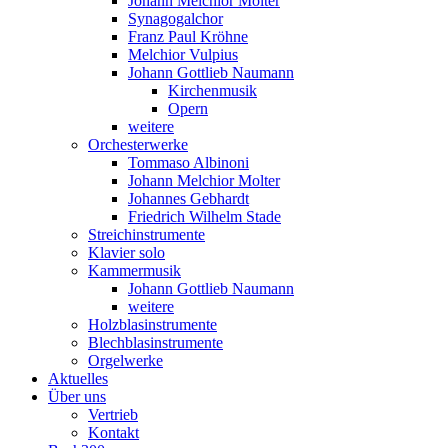
Johann Melchior Molter
Synagogalchor
Franz Paul Kröhne
Melchior Vulpius
Johann Gottlieb Naumann
Kirchenmusik
Opern
weitere
Orchesterwerke
Tommaso Albinoni
Johann Melchior Molter
Johannes Gebhardt
Friedrich Wilhelm Stade
Streichinstrumente
Klavier solo
Kammermusik
Johann Gottlieb Naumann
weitere
Holzblasinstrumente
Blechblasinstrumente
Orgelwerke
Aktuelles
Über uns
Vertrieb
Kontakt