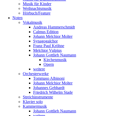
Musik für Kinder
Weihnachtsmusik
Hörbuch/Feature
Noten
Vokalmusik
Andreas Hammerschmidt
Calmus Edition
Johann Melchior Molter
Synagogalchor
Franz Paul Kröhne
Melchior Vulpius
Johann Gottlieb Naumann
Kirchenmusik
Opern
weitere
Orchesterwerke
Tommaso Albinoni
Johann Melchior Molter
Johannes Gebhardt
Friedrich Wilhelm Stade
Streichinstrumente
Klavier solo
Kammermusik
Johann Gottlieb Naumann
weitere