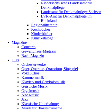
Niedersächsisches Landesamt für
Denkmalpflege
Landesamt für Denkmalpflege Sachsen
LVR-Amt für Denkmalpflege im
Rheinland
Regionalliteratur
Kochbücher
Kinderbücher
Kunstkataloge
Magazine
Concerto
Gewandhaus-Magazin
Bach-Magazin
CDs
Orchesterwerke
Oper, Operette, Oratorium, Singspiel
Vokal/Chor
Kammermusik
Klavier- und Cembalomusik
Geistliche Musik
Orgelmusik
Alte Musik
Jazz
Klassische Unterhaltung
Musik für Blasinstrumente