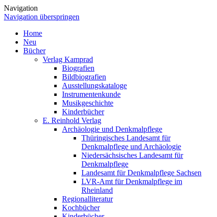
Navigation
Navigation überspringen
Home
Neu
Bücher
Verlag Kamprad
Biografien
Bildbiografien
Ausstellungskataloge
Instrumentenkunde
Musikgeschichte
Kinderbücher
E. Reinhold Verlag
Archäologie und Denkmalpflege
Thüringisches Landesamt für
Denkmalpflege und Archäologie
Niedersächsisches Landesamt für
Denkmalpflege
Landesamt für Denkmalpflege Sachsen
LVR-Amt für Denkmalpflege im
Rheinland
Regionalliteratur
Kochbücher
Kinderbücher