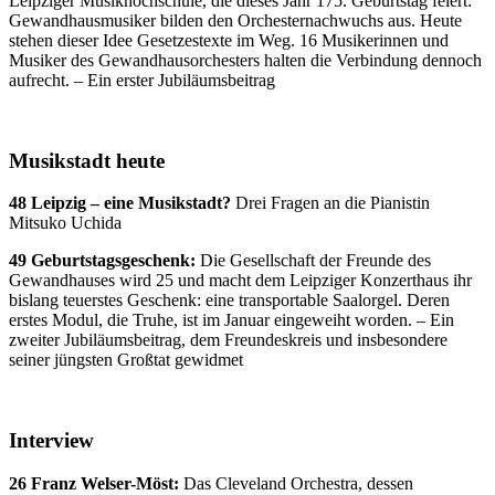
Leipziger Musikhochschule, die dieses Jahr 175. Geburtstag feiert:
Gewandhausmusiker bilden den Orchesternachwuchs aus. Heute
stehen dieser Idee Gesetzestexte im Weg. 16 Musikerinnen und
Musiker des Gewandhausorchesters halten die Verbindung dennoch
aufrecht. – Ein erster Jubiläumsbeitrag
Musikstadt heute
48 Leipzig – eine Musikstadt?
Drei Fragen an die Pianistin
Mitsuko Uchida
49 Geburtstagsgeschenk:
Die Gesellschaft der Freunde des
Gewandhauses wird 25 und macht dem Leipziger Konzerthaus ihr
bislang teuerstes Geschenk: eine transportable Saalorgel. Deren
erstes Modul, die Truhe, ist im Januar eingeweiht worden. – Ein
zweiter Jubiläumsbeitrag, dem Freundeskreis und insbesondere
seiner jüngsten Großtat gewidmet
Interview
26 Franz Welser-Möst:
Das Cleveland Orchestra, dessen