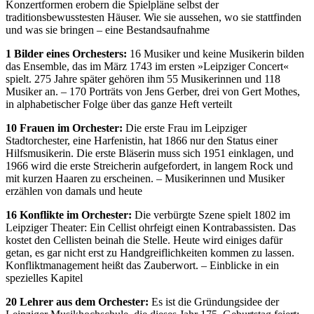
Konzertformen erobern die Spielpläne selbst der
traditionsbewusstesten Häuser. Wie sie aussehen, wo sie stattfinden
und was sie bringen – eine Bestandsaufnahme
1 Bilder eines Orchesters:
16 Musiker und keine Musikerin bilden
das Ensemble, das im März 1743 im ersten »Leipziger Concert«
spielt. 275 Jahre später gehören ihm 55 Musikerinnen und 118
Musiker an. – 170 Porträts von Jens Gerber, drei von Gert Mothes,
in alphabetischer Folge über das ganze Heft verteilt
10 Frauen im Orchester:
Die erste Frau im Leipziger
Stadtorchester, eine Harfenistin, hat 1866 nur den Status einer
Hilfsmusikerin. Die erste Bläserin muss sich 1951 einklagen, und
1966 wird die erste Streicherin aufgefordert, in langem Rock und
mit kurzen Haaren zu erscheinen. – Musikerinnen und Musiker
erzählen von damals und heute
16 Konflikte im Orchester:
Die verbürgte Szene spielt 1802 im
Leipziger Theater: Ein Cellist ohrfeigt einen Kontrabassisten. Das
kostet den Cellisten beinah die Stelle. Heute wird einiges dafür
getan, es gar nicht erst zu Handgreiflichkeiten kommen zu lassen.
Konfliktmanagement heißt das Zauberwort. – Einblicke in ein
spezielles Kapitel
20 Lehrer aus dem Orchester:
Es ist die Gründungsidee der