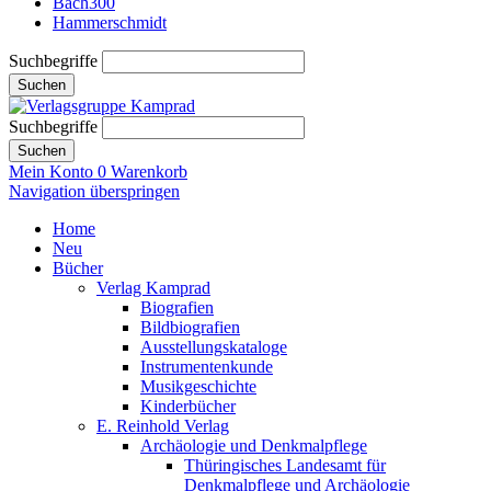
Bach300
Hammerschmidt
Suchbegriffe
Suchen
Suchbegriffe
Suchen
Mein Konto
0
Warenkorb
Navigation überspringen
Home
Neu
Bücher
Verlag Kamprad
Biografien
Bildbiografien
Ausstellungskataloge
Instrumentenkunde
Musikgeschichte
Kinderbücher
E. Reinhold Verlag
Archäologie und Denkmalpflege
Thüringisches Landesamt für
Denkmalpflege und Archäologie