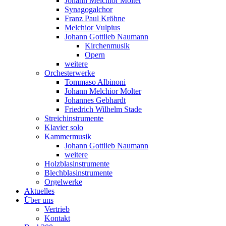
Johann Melchior Molter
Synagogalchor
Franz Paul Kröhne
Melchior Vulpius
Johann Gottlieb Naumann
Kirchenmusik
Opern
weitere
Orchesterwerke
Tommaso Albinoni
Johann Melchior Molter
Johannes Gebhardt
Friedrich Wilhelm Stade
Streichinstrumente
Klavier solo
Kammermusik
Johann Gottlieb Naumann
weitere
Holzblasinstrumente
Blechblasinstrumente
Orgelwerke
Aktuelles
Über uns
Vertrieb
Kontakt