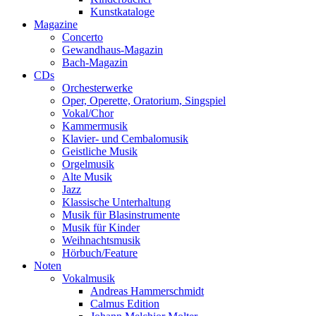
Kunstkataloge
Magazine
Concerto
Gewandhaus-Magazin
Bach-Magazin
CDs
Orchesterwerke
Oper, Operette, Oratorium, Singspiel
Vokal/Chor
Kammermusik
Klavier- und Cembalomusik
Geistliche Musik
Orgelmusik
Alte Musik
Jazz
Klassische Unterhaltung
Musik für Blasinstrumente
Musik für Kinder
Weihnachtsmusik
Hörbuch/Feature
Noten
Vokalmusik
Andreas Hammerschmidt
Calmus Edition