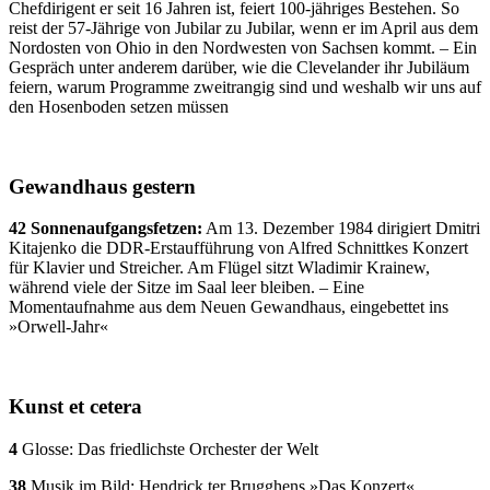
Chefdirigent er seit 16 Jahren ist, feiert 100-jähriges Bestehen. So
reist der 57-Jährige von Jubilar zu Jubilar, wenn er im April aus dem
Nordosten von Ohio in den Nordwesten von Sachsen kommt. – Ein
Gespräch unter anderem darüber, wie die Clevelander ihr Jubiläum
feiern, warum Programme zweitrangig sind und weshalb wir uns auf
den Hosenboden setzen müssen
Gewandhaus gestern
42 Sonnenaufgangsfetzen:
Am 13. Dezember 1984 dirigiert Dmitri
Kitajenko die DDR-Erstaufführung von Alfred Schnittkes Konzert
für Klavier und Streicher. Am Flügel sitzt Wladimir Krainew,
während viele der Sitze im Saal leer bleiben. – Eine
Momentaufnahme aus dem Neuen Gewandhaus, eingebettet ins
»Orwell-Jahr«
Kunst et cetera
4
Glosse: Das friedlichste Orchester der Welt
38
Musik im Bild: Hendrick ter Brugghens »Das Konzert«