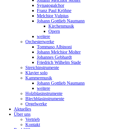
Johann Melchior Molter
Synagogalchor
Franz Paul Kröhne
Melchior Vulpius
Johann Gottlieb Naumann
Kirchenmusik
Opern
weitere
Orchesterwerke
Tommaso Albinoni
Johann Melchior Molter
Johannes Gebhardt
Friedrich Wilhelm Stade
Streichinstrumente
Klavier solo
Kammermusik
Johann Gottlieb Naumann
weitere
Holzblasinstrumente
Blechblasinstrumente
Orgelwerke
Aktuelles
Über uns
Vertrieb
Kontakt