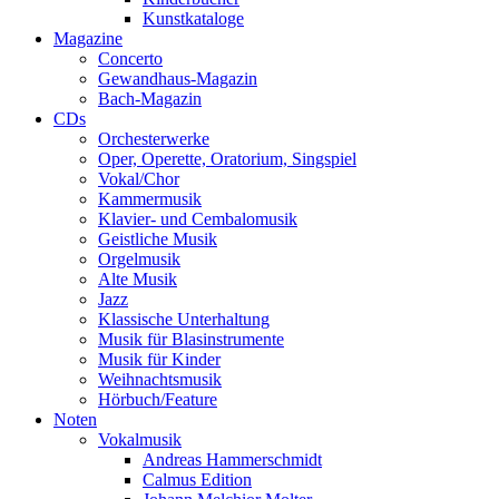
Kunstkataloge
Magazine
Concerto
Gewandhaus-Magazin
Bach-Magazin
CDs
Orchesterwerke
Oper, Operette, Oratorium, Singspiel
Vokal/Chor
Kammermusik
Klavier- und Cembalomusik
Geistliche Musik
Orgelmusik
Alte Musik
Jazz
Klassische Unterhaltung
Musik für Blasinstrumente
Musik für Kinder
Weihnachtsmusik
Hörbuch/Feature
Noten
Vokalmusik
Andreas Hammerschmidt
Calmus Edition