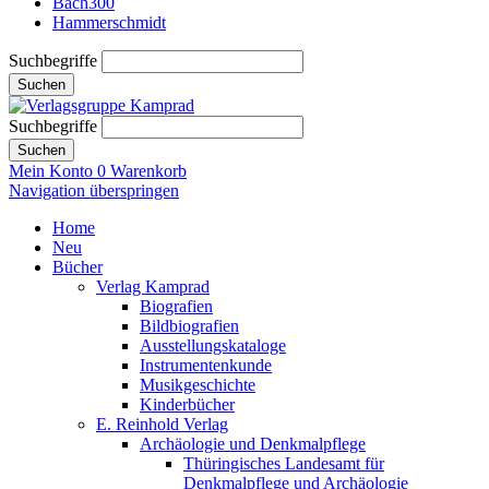
Bach300
Hammerschmidt
Suchbegriffe
Suchen
Suchbegriffe
Suchen
Mein Konto
0
Warenkorb
Navigation überspringen
Home
Neu
Bücher
Verlag Kamprad
Biografien
Bildbiografien
Ausstellungskataloge
Instrumentenkunde
Musikgeschichte
Kinderbücher
E. Reinhold Verlag
Archäologie und Denkmalpflege
Thüringisches Landesamt für
Denkmalpflege und Archäologie