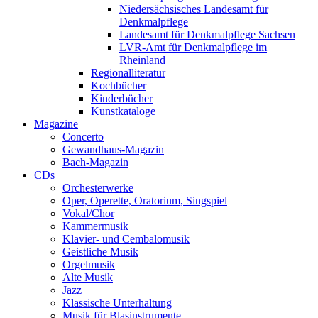
Niedersächsisches Landesamt für
Denkmalpflege
Landesamt für Denkmalpflege Sachsen
LVR-Amt für Denkmalpflege im
Rheinland
Regionalliteratur
Kochbücher
Kinderbücher
Kunstkataloge
Magazine
Concerto
Gewandhaus-Magazin
Bach-Magazin
CDs
Orchesterwerke
Oper, Operette, Oratorium, Singspiel
Vokal/Chor
Kammermusik
Klavier- und Cembalomusik
Geistliche Musik
Orgelmusik
Alte Musik
Jazz
Klassische Unterhaltung
Musik für Blasinstrumente