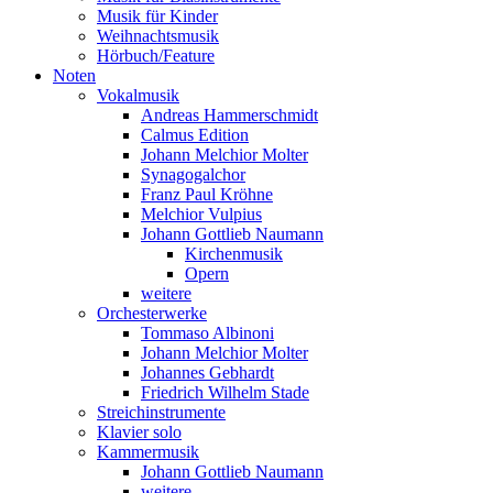
Musik für Kinder
Weihnachtsmusik
Hörbuch/Feature
Noten
Vokalmusik
Andreas Hammerschmidt
Calmus Edition
Johann Melchior Molter
Synagogalchor
Franz Paul Kröhne
Melchior Vulpius
Johann Gottlieb Naumann
Kirchenmusik
Opern
weitere
Orchesterwerke
Tommaso Albinoni
Johann Melchior Molter
Johannes Gebhardt
Friedrich Wilhelm Stade
Streichinstrumente
Klavier solo
Kammermusik
Johann Gottlieb Naumann
weitere