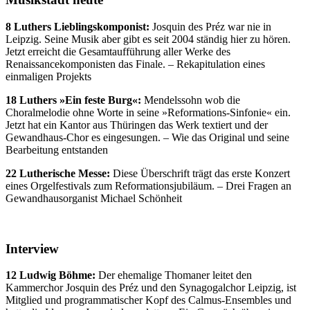
8 Luthers Lieblingskomponist:
Josquin des Préz war nie in
Leipzig. Seine Musik aber gibt es seit 2004 ständig hier zu hören.
Jetzt erreicht die Gesamtaufführung aller Werke des
Renaissancekomponisten das Finale. – Rekapitulation eines
einmaligen Projekts
18 Luthers »Ein feste Burg«:
Mendelssohn wob die
Choralmelodie ohne Worte in seine »Reformations-Sinfonie« ein.
Jetzt hat ein Kantor aus Thüringen das Werk textiert und der
Gewandhaus-Chor es eingesungen. – Wie das Original und seine
Bearbeitung entstanden
22 Lutherische Messe:
Diese Überschrift trägt das erste Konzert
eines Orgelfestivals zum Reformationsjubiläum. – Drei Fragen an
Gewandhausorganist Michael Schönheit
Interview
12 Ludwig Böhme:
Der ehemalige Thomaner leitet den
Kammerchor Josquin des Préz und den Synagogalchor Leipzig, ist
Mitglied und programmatischer Kopf des Calmus-Ensembles und