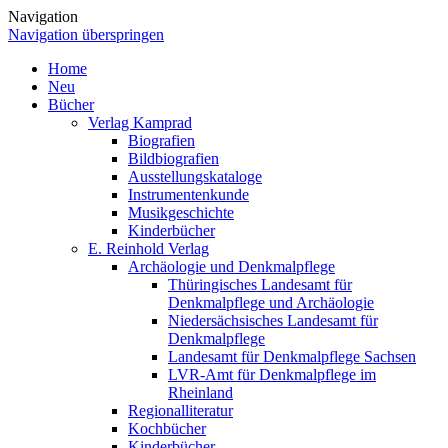
Navigation
Navigation überspringen
Home
Neu
Bücher
Verlag Kamprad
Biografien
Bildbiografien
Ausstellungskataloge
Instrumentenkunde
Musikgeschichte
Kinderbücher
E. Reinhold Verlag
Archäologie und Denkmalpflege
Thüringisches Landesamt für
Denkmalpflege und Archäologie
Niedersächsisches Landesamt für
Denkmalpflege
Landesamt für Denkmalpflege Sachsen
LVR-Amt für Denkmalpflege im
Rheinland
Regionalliteratur
Kochbücher
Kinderbücher