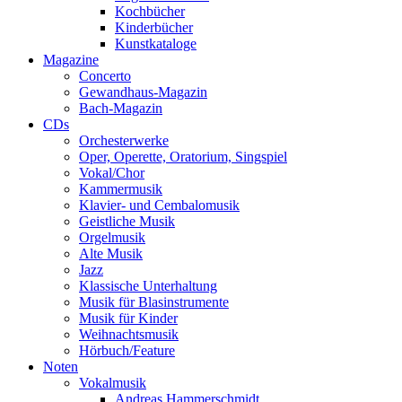
Kochbücher
Kinderbücher
Kunstkataloge
Magazine
Concerto
Gewandhaus-Magazin
Bach-Magazin
CDs
Orchesterwerke
Oper, Operette, Oratorium, Singspiel
Vokal/Chor
Kammermusik
Klavier- und Cembalomusik
Geistliche Musik
Orgelmusik
Alte Musik
Jazz
Klassische Unterhaltung
Musik für Blasinstrumente
Musik für Kinder
Weihnachtsmusik
Hörbuch/Feature
Noten
Vokalmusik
Andreas Hammerschmidt