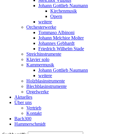
Melchior Vulpius
Johann Gottlieb Naumann
Kirchenmusik
Opern
weitere
Orchesterwerke
Tommaso Albinoni
Johann Melchior Molter
Johannes Gebhardt
Friedrich Wilhelm Stade
Streichinstrumente
Klavier solo
Kammermusik
Johann Gottlieb Naumann
weitere
Holzblasinstrumente
Blechblasinstrumente
Orgelwerke
Aktuelles
Über uns
Vertrieb
Kontakt
Bach300
Hammerschmidt