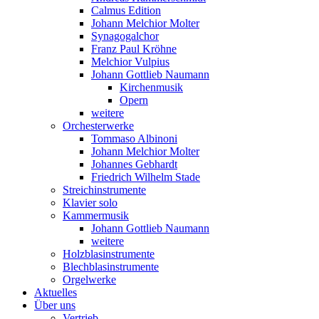
Calmus Edition
Johann Melchior Molter
Synagogalchor
Franz Paul Kröhne
Melchior Vulpius
Johann Gottlieb Naumann
Kirchenmusik
Opern
weitere
Orchesterwerke
Tommaso Albinoni
Johann Melchior Molter
Johannes Gebhardt
Friedrich Wilhelm Stade
Streichinstrumente
Klavier solo
Kammermusik
Johann Gottlieb Naumann
weitere
Holzblasinstrumente
Blechblasinstrumente
Orgelwerke
Aktuelles
Über uns
Vertrieb