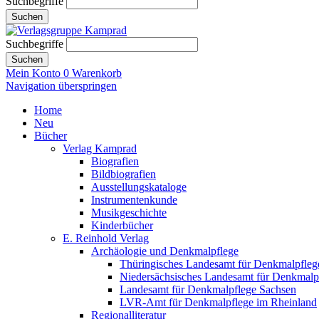
Suchbegriffe
Suchen
Suchbegriffe
Suchen
Mein Konto
0
Warenkorb
Navigation überspringen
Home
Neu
Bücher
Verlag Kamprad
Biografien
Bildbiografien
Ausstellungskataloge
Instrumentenkunde
Musikgeschichte
Kinderbücher
E. Reinhold Verlag
Archäologie und Denkmalpflege
Thüringisches Landesamt für Denkmalpfleg
Niedersächsisches Landesamt für Denkmalp
Landesamt für Denkmalpflege Sachsen
LVR-Amt für Denkmalpflege im Rheinland
Regionalliteratur