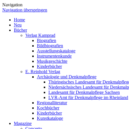
Navigation
Navigation überspringen
Home
Neu
Bücher
Verlag Kamprad
Biografien
Bildbiografien
Ausstellungskataloge
Instrumentenkunde
Musikgeschichte
Kinderbücher
E. Reinhold Verlag
Archäologie und Denkmalpflege
Thüringisches Landesamt für Denkmalpfleg
Niedersächsisches Landesamt für Denkmalp
Landesamt für Denkmalpflege Sachsen
LVR-Amt für Denkmalpflege im Rheinland
Regionalliteratur
Kochbücher
Kinderbücher
Kunstkataloge
Magazine
Concerto