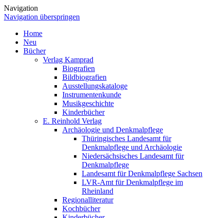
Navigation
Navigation überspringen
Home
Neu
Bücher
Verlag Kamprad
Biografien
Bildbiografien
Ausstellungskataloge
Instrumentenkunde
Musikgeschichte
Kinderbücher
E. Reinhold Verlag
Archäologie und Denkmalpflege
Thüringisches Landesamt für
Denkmalpflege und Archäologie
Niedersächsisches Landesamt für
Denkmalpflege
Landesamt für Denkmalpflege Sachsen
LVR-Amt für Denkmalpflege im
Rheinland
Regionalliteratur
Kochbücher
Kinderbücher