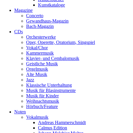
Kunstkataloge
Magazine
Concerto
Gewandhaus-Magazin
Bach-Magazin
CDs
Orchesterwerke
Oper, Operette, Oratorium, Singspiel
Vokal/Chor
Kammermusik
Klavier- und Cembalomusik
Geistliche Musik
Orgelmusik
Alte Musik
Jazz
Klassische Unterhaltung
Musik für Blasinstrumente
Musik für Kinder
Weihnachtsmusik
Hörbuch/Feature
Noten
Vokalmusik
Andreas Hammerschmidt
Calmus Edition