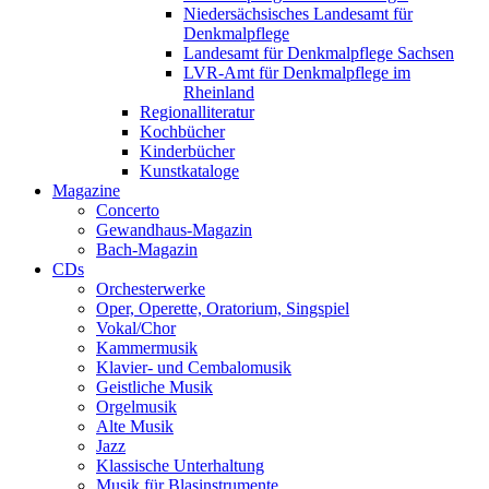
Niedersächsisches Landesamt für
Denkmalpflege
Landesamt für Denkmalpflege Sachsen
LVR-Amt für Denkmalpflege im
Rheinland
Regionalliteratur
Kochbücher
Kinderbücher
Kunstkataloge
Magazine
Concerto
Gewandhaus-Magazin
Bach-Magazin
CDs
Orchesterwerke
Oper, Operette, Oratorium, Singspiel
Vokal/Chor
Kammermusik
Klavier- und Cembalomusik
Geistliche Musik
Orgelmusik
Alte Musik
Jazz
Klassische Unterhaltung
Musik für Blasinstrumente