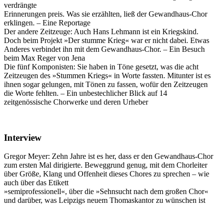
verdrängte
Erinnerungen preis. Was sie erzählten, ließ der Gewandhaus-Chor
erklingen. – Eine Reportage
Der andere Zeitzeuge: Auch Hans Lehmann ist ein Kriegskind.
Doch beim Projekt »Der stumme Krieg« war er nicht dabei. Etwas
Anderes verbindet ihn mit dem Gewandhaus-Chor. – Ein Besuch
beim Max Reger von Jena
Die fünf Komponisten: Sie haben in Töne gesetzt, was die acht
Zeitzeugen des »Stummen Kriegs« in Worte fassten. Mitunter ist es
ihnen sogar gelungen, mit Tönen zu fassen, wofür den Zeitzeugen
die Worte fehlten. – Ein unbestechlicher Blick auf 14
zeitgenössische Chorwerke und deren Urheber
Interview
Gregor Meyer: Zehn Jahre ist es her, dass er den Gewandhaus-Chor
zum ersten Mal dirigierte. Beweggrund genug, mit dem Chorleiter
über Größe, Klang und Offenheit dieses Chores zu sprechen – wie
auch über das Etikett
»semiprofessionell«, über die »Sehnsucht nach dem großen Chor«
und darüber, was Leipzigs neuem Thomaskantor zu wünschen ist