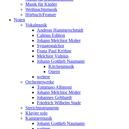
Musik für Kinder
Weihnachtsmusik
Hörbuch/Feature
Noten
Vokalmusik
Andreas Hammerschmidt
Calmus Edition
Johann Melchior Molter
Synagogalchor
Franz Paul Kröhne
Melchior Vulpius
Johann Gottlieb Naumann
Kirchenmusik
Opern
weitere
Orchesterwerke
Tommaso Albinoni
Johann Melchior Molter
Johannes Gebhardt
Friedrich Wilhelm Stade
Streichinstrumente
Klavier solo
Kammermusik
Johann Gottlieb Naumann
weitere