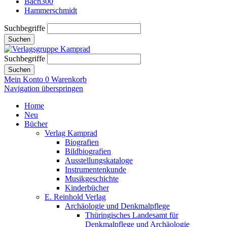
Bach300
Hammerschmidt
Suchbegriffe
Suchen
Suchbegriffe
Suchen
Mein Konto
0
Warenkorb
Navigation überspringen
Home
Neu
Bücher
Verlag Kamprad
Biografien
Bildbiografien
Ausstellungskataloge
Instrumentenkunde
Musikgeschichte
Kinderbücher
E. Reinhold Verlag
Archäologie und Denkmalpflege
Thüringisches Landesamt für
Denkmalpflege und Archäologie