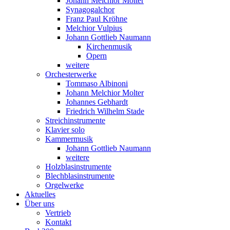
Johann Melchior Molter
Synagogalchor
Franz Paul Kröhne
Melchior Vulpius
Johann Gottlieb Naumann
Kirchenmusik
Opern
weitere
Orchesterwerke
Tommaso Albinoni
Johann Melchior Molter
Johannes Gebhardt
Friedrich Wilhelm Stade
Streichinstrumente
Klavier solo
Kammermusik
Johann Gottlieb Naumann
weitere
Holzblasinstrumente
Blechblasinstrumente
Orgelwerke
Aktuelles
Über uns
Vertrieb
Kontakt