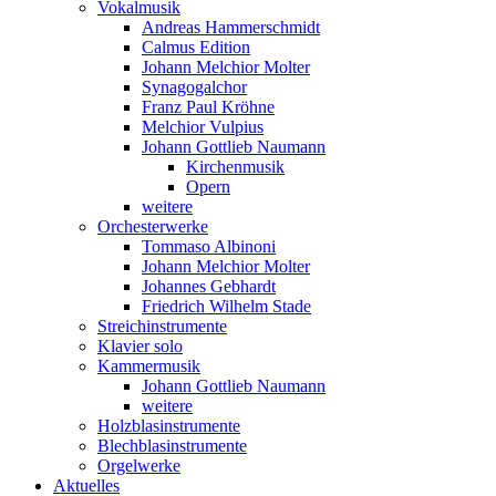
Vokalmusik
Andreas Hammerschmidt
Calmus Edition
Johann Melchior Molter
Synagogalchor
Franz Paul Kröhne
Melchior Vulpius
Johann Gottlieb Naumann
Kirchenmusik
Opern
weitere
Orchesterwerke
Tommaso Albinoni
Johann Melchior Molter
Johannes Gebhardt
Friedrich Wilhelm Stade
Streichinstrumente
Klavier solo
Kammermusik
Johann Gottlieb Naumann
weitere
Holzblasinstrumente
Blechblasinstrumente
Orgelwerke
Aktuelles