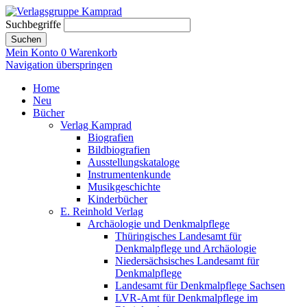
Suchbegriffe
Suchen
Mein Konto
0
Warenkorb
Navigation überspringen
Home
Neu
Bücher
Verlag Kamprad
Biografien
Bildbiografien
Ausstellungskataloge
Instrumentenkunde
Musikgeschichte
Kinderbücher
E. Reinhold Verlag
Archäologie und Denkmalpflege
Thüringisches Landesamt für
Denkmalpflege und Archäologie
Niedersächsisches Landesamt für
Denkmalpflege
Landesamt für Denkmalpflege Sachsen
LVR-Amt für Denkmalpflege im