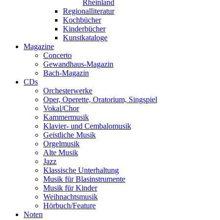
Rheinland
Regionalliteratur
Kochbücher
Kinderbücher
Kunstkataloge
Magazine
Concerto
Gewandhaus-Magazin
Bach-Magazin
CDs
Orchesterwerke
Oper, Operette, Oratorium, Singspiel
Vokal/Chor
Kammermusik
Klavier- und Cembalomusik
Geistliche Musik
Orgelmusik
Alte Musik
Jazz
Klassische Unterhaltung
Musik für Blasinstrumente
Musik für Kinder
Weihnachtsmusik
Hörbuch/Feature
Noten