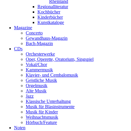
Rheinland
Regionalliteratur
Kochbücher
Kinderbücher
Kunstkataloge
Magazine
Concerto
Gewandhaus-Magazin
Bach-Magazin
CDs
Orchesterwerke
Oper, Operette, Oratorium, Singspiel
Vokal/Chor
Kammermusik
Klavier- und Cembalomusik
Geistliche Musik
Orgelmusik
Alte Musik
Jazz
Klassische Unterhaltung
Musik für Blasinstrumente
Musik für Kinder
Weihnachtsmusik
Hörbuch/Feature
Noten