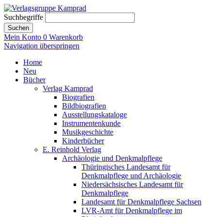
Suchbegriffe
Suchen
Mein Konto
0
Warenkorb
Navigation überspringen
Home
Neu
Bücher
Verlag Kamprad
Biografien
Bildbiografien
Ausstellungskataloge
Instrumentenkunde
Musikgeschichte
Kinderbücher
E. Reinhold Verlag
Archäologie und Denkmalpflege
Thüringisches Landesamt für
Denkmalpflege und Archäologie
Niedersächsisches Landesamt für
Denkmalpflege
Landesamt für Denkmalpflege Sachsen
LVR-Amt für Denkmalpflege im