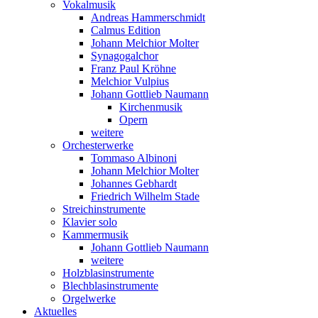
Vokalmusik
Andreas Hammerschmidt
Calmus Edition
Johann Melchior Molter
Synagogalchor
Franz Paul Kröhne
Melchior Vulpius
Johann Gottlieb Naumann
Kirchenmusik
Opern
weitere
Orchesterwerke
Tommaso Albinoni
Johann Melchior Molter
Johannes Gebhardt
Friedrich Wilhelm Stade
Streichinstrumente
Klavier solo
Kammermusik
Johann Gottlieb Naumann
weitere
Holzblasinstrumente
Blechblasinstrumente
Orgelwerke
Aktuelles