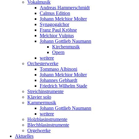
Vokalmusik
Andreas Hammerschmidt
Calmus Edition
Johann Melchior Molter
Synagogalchor
Franz Paul Kröhne
Melchior Vulpius
Johann Gottlieb Naumann
Kirchenmusik
Opern
weitere
Orchesterwerke
Tommaso Albinoni
Johann Melchior Molter
Johannes Gebhardt
Friedrich Wilhelm Stade
Streichinstrumente
Klavier solo
Kammermusik
Johann Gottlieb Naumann
weitere
Holzblasinstrumente
Blechblasinstrumente
Orgelwerke
Aktuelles