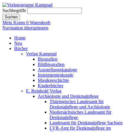
Suchbegriffe
Suchen
Mein Konto
0
Warenkorb
Navigation überspringen
Home
Neu
Bücher
Verlag Kamprad
Biografien
Bildbiografien
Ausstellungskataloge
Instrumentenkunde
Musikgeschichte
Kinderbücher
E. Reinhold Verlag
Archäologie und Denkmalpflege
Thüringisches Landesamt für
Denkmalpflege und Archäologie
Niedersächsisches Landesamt für
Denkmalpflege
Landesamt für Denkmalpflege Sachsen
LVR-Amt für Denkmalpflege im