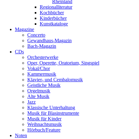
Rheinland
Regionalliteratur
Kochbücher
Kinderbücher
Kunstkataloge
Magazine
Concerto
Gewandhaus-Magazin
Bach-Magazin
CDs
Orchesterwerke
Oper, Operette, Oratorium, Singspiel
Vokal/Chor
Kammermusik
Klavier- und Cembalomusik
Geistliche Musik
Orgelmusik
Alte Musik
Jazz
Klassische Unterhaltung
Musik für Blasinstrumente
Musik für Kinder
Weihnachtsmusik
Hörbuch/Feature
Noten