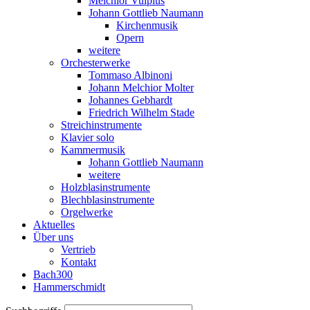
Melchior Vulpius
Johann Gottlieb Naumann
Kirchenmusik
Opern
weitere
Orchesterwerke
Tommaso Albinoni
Johann Melchior Molter
Johannes Gebhardt
Friedrich Wilhelm Stade
Streichinstrumente
Klavier solo
Kammermusik
Johann Gottlieb Naumann
weitere
Holzblasinstrumente
Blechblasinstrumente
Orgelwerke
Aktuelles
Über uns
Vertrieb
Kontakt
Bach300
Hammerschmidt