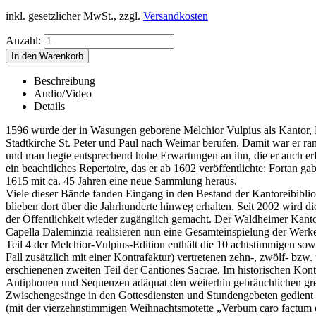
inkl. gesetzlicher MwSt., zzgl.
Versandkosten
Anzahl:
Beschreibung
Audio/Video
Details
1596 wurde der in Wasungen geborene Melchior Vulpius als Kantor, M
Stadtkirche St. Peter und Paul nach Weimar berufen. Damit war er ra
und man hegte entsprechend hohe Erwartungen an ihn, die er auch erfu
ein beachtliches Repertoire, das er ab 1602 veröffentlichte: Fortan ga
1615 mit ca. 45 Jahren eine neue Sammlung heraus.
Viele dieser Bände fanden Eingang in den Bestand der Kantoreibibl
blieben dort über die Jahrhunderte hinweg erhalten. Seit 2002 wird di
der Öffentlichkeit wieder zugänglich gemacht. Der Waldheimer Kanto
Capella Daleminzia realisieren nun eine Gesamteinspielung der Werk
Teil 4 der Melchior-Vulpius-Edition enthält die 10 achtstimmigen sow
Fall zusätzlich mit einer Kontrafaktur) vertretenen zehn-, zwölf- bz
erschienenen zweiten Teil der Cantiones Sacrae. Im historischen Ko
Antiphonen und Sequenzen adäquat den weiterhin gebräuchlichen gre
Zwischengesänge in den Gottesdiensten und Stundengebeten gedient h
(mit der vierzehnstimmigen Weihnachtsmotette „Verbum caro factum 