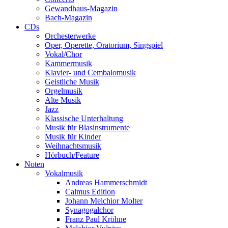
Gewandhaus-Magazin
Bach-Magazin
CDs
Orchesterwerke
Oper, Operette, Oratorium, Singspiel
Vokal/Chor
Kammermusik
Klavier- und Cembalomusik
Geistliche Musik
Orgelmusik
Alte Musik
Jazz
Klassische Unterhaltung
Musik für Blasinstrumente
Musik für Kinder
Weihnachtsmusik
Hörbuch/Feature
Noten
Vokalmusik
Andreas Hammerschmidt
Calmus Edition
Johann Melchior Molter
Synagogalchor
Franz Paul Kröhne