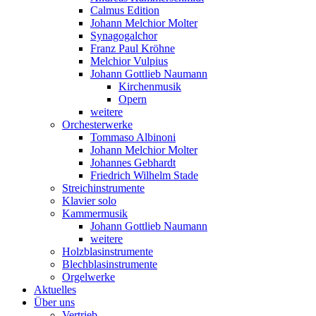
Calmus Edition
Johann Melchior Molter
Synagogalchor
Franz Paul Kröhne
Melchior Vulpius
Johann Gottlieb Naumann
Kirchenmusik
Opern
weitere
Orchesterwerke
Tommaso Albinoni
Johann Melchior Molter
Johannes Gebhardt
Friedrich Wilhelm Stade
Streichinstrumente
Klavier solo
Kammermusik
Johann Gottlieb Naumann
weitere
Holzblasinstrumente
Blechblasinstrumente
Orgelwerke
Aktuelles
Über uns
Vertrieb