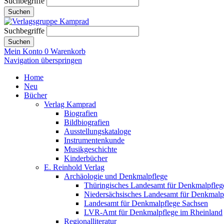
Suchbegriffe
Suchen
Suchbegriffe
Suchen
Mein Konto
0
Warenkorb
Navigation überspringen
Home
Neu
Bücher
Verlag Kamprad
Biografien
Bildbiografien
Ausstellungskataloge
Instrumentenkunde
Musikgeschichte
Kinderbücher
E. Reinhold Verlag
Archäologie und Denkmalpflege
Thüringisches Landesamt für Denkmalpfleg
Niedersächsisches Landesamt für Denkmalp
Landesamt für Denkmalpflege Sachsen
LVR-Amt für Denkmalpflege im Rheinland
Regionalliteratur