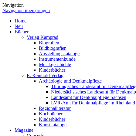
Navigation
Navigation überspringen
Home
Neu
Bücher
Verlag Kamprad
Biografien
Bildbiografien
Ausstellungskataloge
Instrumentenkunde
Musikgeschichte
Kinderbücher
E. Reinhold Verlag
Archäologie und Denkmalpflege
Thüringisches Landesamt für Denkmalpfleg
Niedersächsisches Landesamt für Denkmalp
Landesamt für Denkmalpflege Sachsen
LVR-Amt für Denkmalpflege im Rheinland
Regionalliteratur
Kochbücher
Kinderbücher
Kunstkataloge
Magazine
Concerto