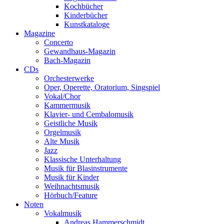
Kochbücher
Kinderbücher
Kunstkataloge
Magazine
Concerto
Gewandhaus-Magazin
Bach-Magazin
CDs
Orchesterwerke
Oper, Operette, Oratorium, Singspiel
Vokal/Chor
Kammermusik
Klavier- und Cembalomusik
Geistliche Musik
Orgelmusik
Alte Musik
Jazz
Klassische Unterhaltung
Musik für Blasinstrumente
Musik für Kinder
Weihnachtsmusik
Hörbuch/Feature
Noten
Vokalmusik
Andreas Hammerschmidt