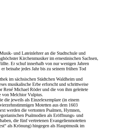
usik- und Lateinlehrer an die Stadtschule und
nghöchster Kirchenmusiker im ernestinischen Sachsen,
̈llte. Er schuf innerhalb von nur wenigen Jahren
b er beinahe jedes Jahr bis zu seinem frühen Tod
iothek im sächsischen Städtchen Waldheim und
eses musikalische Erbe erforscht und schrittweise
r René Michael Röder und die von ihm geleitete
e von Melchior Vulpius.
ie die jeweils als Einzelexemplare (in einem
w. vierzehnstimmigen Motetten aus dem 1603
ntext werden die vertonten Psalmen, Hymnen,
gorianischen Psalmodien als Eröffnungs- und
aben, die fünf vertretenen Evangelienmotetten
est“ als Krönung) hingegen als Hauptmusik im