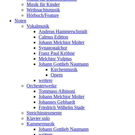
Musik für Kinder
Weihnachtsmusik
Hörbuch/Feature
Noten
Vokalmusik
Andreas Hammerschmidt
Calmus Edition
Johann Melchior Molter
Synagogalchor
Franz Paul Kröhne
Melchior Vulpius
Johann Gottlieb Naumann
Kirchenmusik
Opern
weitere
Orchesterwerke
Tommaso Albinoni
Johann Melchior Molter
Johannes Gebhardt
Friedrich Wilhelm Stade
Streichinstrumente
Klavier solo
Kammermusik
Johann Gottlieb Naumann
weitere