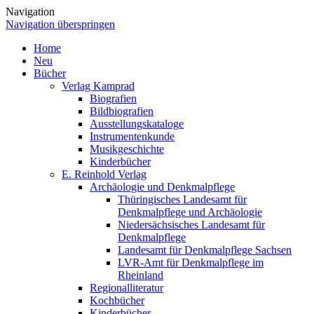
Navigation
Navigation überspringen
Home
Neu
Bücher
Verlag Kamprad
Biografien
Bildbiografien
Ausstellungskataloge
Instrumentenkunde
Musikgeschichte
Kinderbücher
E. Reinhold Verlag
Archäologie und Denkmalpflege
Thüringisches Landesamt für
Denkmalpflege und Archäologie
Niedersächsisches Landesamt für
Denkmalpflege
Landesamt für Denkmalpflege Sachsen
LVR-Amt für Denkmalpflege im
Rheinland
Regionalliteratur
Kochbücher
Kinderbücher