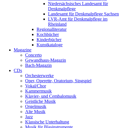
Niedersächsisches Landesamt für
Denkmalpflege
Landesamt für Denkmalpflege Sachsen
LVR-Amt für Denkmalpflege im
Rheinland
Regionalliteratur
Kochbücher
Kinderbücher
Kunstkataloge
Magazine
Concerto
Gewandhaus-Magazin
Bach-Magazin
CDs
Orchesterwerke
Oper, Operette, Oratorium, Singspiel
Vokal/Chor
Kammermusik
Klavier- und Cembalomusik
Geistliche Musik
Orgelmusik
Alte Musik
Jazz
Klassische Unterhaltung
Musik für Blasinstrumente