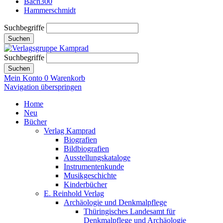
Bach300
Hammerschmidt
Suchbegriffe
Suchen
Suchbegriffe
Suchen
Mein Konto
0
Warenkorb
Navigation überspringen
Home
Neu
Bücher
Verlag Kamprad
Biografien
Bildbiografien
Ausstellungskataloge
Instrumentenkunde
Musikgeschichte
Kinderbücher
E. Reinhold Verlag
Archäologie und Denkmalpflege
Thüringisches Landesamt für
Denkmalpflege und Archäologie