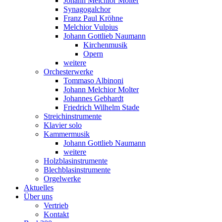
Johann Melchior Molter
Synagogalchor
Franz Paul Kröhne
Melchior Vulpius
Johann Gottlieb Naumann
Kirchenmusik
Opern
weitere
Orchesterwerke
Tommaso Albinoni
Johann Melchior Molter
Johannes Gebhardt
Friedrich Wilhelm Stade
Streichinstrumente
Klavier solo
Kammermusik
Johann Gottlieb Naumann
weitere
Holzblasinstrumente
Blechblasinstrumente
Orgelwerke
Aktuelles
Über uns
Vertrieb
Kontakt