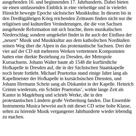
ausgehenden 16. und beginnenden 17. Jahrhunderts. Dabei bieten
sie einen umfassenden Einblick in eine vielseitige und in vielerlei
Hinsicht bewegte Epoche sächsischer Musikkultur. In diesem bis in
den Dreißigjährigen Krieg reichenden Zeitraum finden nicht nur die
religiösen und kulturellen Veränderungen, die die von Sachsen
ausgehende Reformation mit sich brachte, ihren musikalischen
Niederschlag; sondern umgekehrt findet in ihr auch der Einfluss der
„neuen“ Musik und Musikkultur aus dem katholischen Norditalien
seinen Weg über die Alpen in das protestantische Sachsen. Drei der
vier auf der CD mit mehreren Werken vertretenen Komponisten
hatten eine direkte Beziehung zu Dresden, der Metropole
Kursachsens. Johann Walter baute ab 1548 die kurfürstliche
Hofkapelle in Dresden auf, die in der Sächsischen Staatskapelle
noch heute fortlebt. Michael Praetorius stand einige Jahre lang als
Kapellmeister der Hofkapelle in kursächsischen Diensten, und
Johann Hermann Schein sang als Diskantist in der Kapelle. Heinrich
Grimm wiederum, ein Schüler Praetorius’, wirkte lange Zeit als
Kantor in Magdeburg und schrieb Werke, die in den
protestantischen Ländern große Verbreitung fanden. Das Ensemble
Instrumenta Musica beweist auch mit dieser CD seine hohe Klasse,
selten zu hörende Musik vergangener Jahrhunderte wieder lebendig
zu machen.