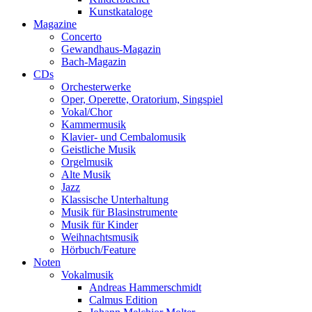
Kunstkataloge
Magazine
Concerto
Gewandhaus-Magazin
Bach-Magazin
CDs
Orchesterwerke
Oper, Operette, Oratorium, Singspiel
Vokal/Chor
Kammermusik
Klavier- und Cembalomusik
Geistliche Musik
Orgelmusik
Alte Musik
Jazz
Klassische Unterhaltung
Musik für Blasinstrumente
Musik für Kinder
Weihnachtsmusik
Hörbuch/Feature
Noten
Vokalmusik
Andreas Hammerschmidt
Calmus Edition