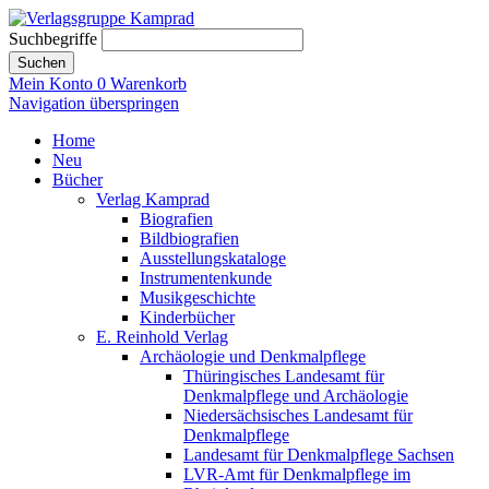
Suchbegriffe
Suchen
Mein Konto
0
Warenkorb
Navigation überspringen
Home
Neu
Bücher
Verlag Kamprad
Biografien
Bildbiografien
Ausstellungskataloge
Instrumentenkunde
Musikgeschichte
Kinderbücher
E. Reinhold Verlag
Archäologie und Denkmalpflege
Thüringisches Landesamt für
Denkmalpflege und Archäologie
Niedersächsisches Landesamt für
Denkmalpflege
Landesamt für Denkmalpflege Sachsen
LVR-Amt für Denkmalpflege im