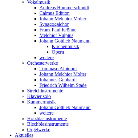
Vokalmusik
Andreas Hammerschmidt
Calmus Edition
Johann Melchior Molter
Synagogalchor
Franz Paul Kröhne
Melchior Vulpius
Johann Gottlieb Naumann
Kirchenmusik
Opern
weitere
Orchesterwerke
Tommaso Albinoni
Johann Melchior Molter
Johannes Gebhardt
Friedrich Wilhelm Stade
Streichinstrumente
Klavier solo
Kammermusik
Johann Gottlieb Naumann
weitere
Holzblasinstrumente
Blechblasinstrumente
Orgelwerke
Aktuelles