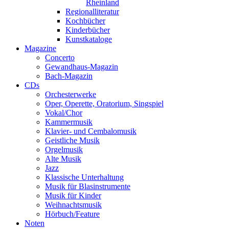
Rheinland
Regionalliteratur
Kochbücher
Kinderbücher
Kunstkataloge
Magazine
Concerto
Gewandhaus-Magazin
Bach-Magazin
CDs
Orchesterwerke
Oper, Operette, Oratorium, Singspiel
Vokal/Chor
Kammermusik
Klavier- und Cembalomusik
Geistliche Musik
Orgelmusik
Alte Musik
Jazz
Klassische Unterhaltung
Musik für Blasinstrumente
Musik für Kinder
Weihnachtsmusik
Hörbuch/Feature
Noten