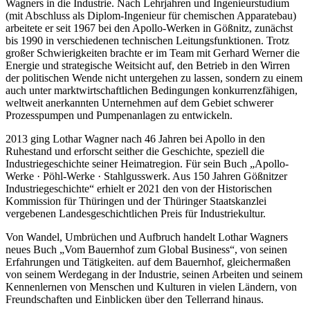
Wagners in die Industrie. Nach Lehrjahren und Ingenieurstudium
(mit Abschluss als Diplom-Ingenieur für chemischen Apparatebau)
arbeitete er seit 1967 bei den Apollo-Werken in Gößnitz, zunächst
bis 1990 in verschiedenen technischen Leitungsfunktionen. Trotz
großer Schwierigkeiten brachte er im Team mit Gerhard Werner die
Energie und strategische Weitsicht auf, den Betrieb in den Wirren
der politischen Wende nicht untergehen zu lassen, sondern zu einem
auch unter marktwirtschaftlichen Bedingungen konkurrenzfähigen,
weltweit anerkannten Unternehmen auf dem Gebiet schwerer
Prozesspumpen und Pumpenanlagen zu entwickeln.
2013 ging Lothar Wagner nach 46 Jahren bei Apollo in den
Ruhestand und erforscht seither die Geschichte, speziell die
Industriegeschichte seiner Heimatregion. Für sein Buch „Apollo-
Werke · Pöhl-Werke · Stahlgusswerk. Aus 150 Jahren Gößnitzer
Industriegeschichte“ erhielt er 2021 den von der Historischen
Kommission für Thüringen und der Thüringer Staatskanzlei
vergebenen Landesgeschichtlichen Preis für Industriekultur.
Von Wandel, Umbrüchen und Aufbruch handelt Lothar Wagners
neues Buch „Vom Bauernhof zum Global Business“, von seinen
Erfahrungen und Tätigkeiten. auf dem Bauernhof, gleichermaßen
von seinem Werdegang in der Industrie, seinen Arbeiten und seinem
Kennenlernen von Menschen und Kulturen in vielen Ländern, von
Freundschaften und Einblicken über den Tellerrand hinaus.