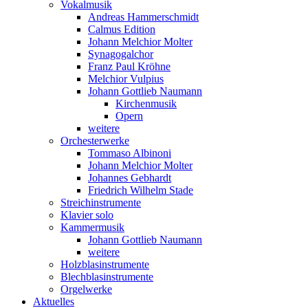
Vokalmusik
Andreas Hammerschmidt
Calmus Edition
Johann Melchior Molter
Synagogalchor
Franz Paul Kröhne
Melchior Vulpius
Johann Gottlieb Naumann
Kirchenmusik
Opern
weitere
Orchesterwerke
Tommaso Albinoni
Johann Melchior Molter
Johannes Gebhardt
Friedrich Wilhelm Stade
Streichinstrumente
Klavier solo
Kammermusik
Johann Gottlieb Naumann
weitere
Holzblasinstrumente
Blechblasinstrumente
Orgelwerke
Aktuelles