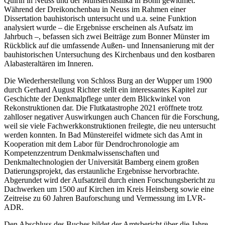
Quirin in Neuss und der Münsterbasilika in Bonn gewidmet.
Während der Dreikonchenbau in Neuss im Rahmen einer
Dissertation bauhistorisch untersucht und u.a. seine Funktion
analysiert wurde – die Ergebnisse erscheinen als Aufsatz im
Jahrbuch –, befassen sich zwei Beiträge zum Bonner Münster im
Rückblick auf die umfassende Außen- und Innensanierung mit der
bauhistorischen Untersuchung des Kirchenbaus und den kostbaren
Alabasteraltären im Inneren.
Die Wiederherstellung von Schloss Burg an der Wupper um 1900
durch Gerhard August Richter stellt ein interessantes Kapitel zur
Geschichte der Denkmalpflege unter dem Blickwinkel von
Rekonstruktionen dar. Die Flutkatastrophe 2021 eröffnete trotz
zahlloser negativer Auswirkungen auch Chancen für die Forschung,
weil sie viele Fachwerkkonstruktionen freilegte, die neu untersucht
werden konnten. In Bad Münstereifel widmete sich das Amt in
Kooperation mit dem Labor für Dendrochronologie am
Kompetenzzentrum Denkmalwissenschaften und
Denkmaltechnologien der Universität Bamberg einem großen
Datierungsprojekt, das erstaunliche Ergebnisse hervorbrachte.
Abgerundet wird der Aufsatzteil durch einen Forschungsbericht zu
Dachwerken um 1500 auf Kirchen im Kreis Heinsberg sowie eine
Zeitreise zu 60 Jahren Bauforschung und Vermessung im LVR-
ADR.
Den Abschluss des Buches bildet der Amtsbericht über die Jahre