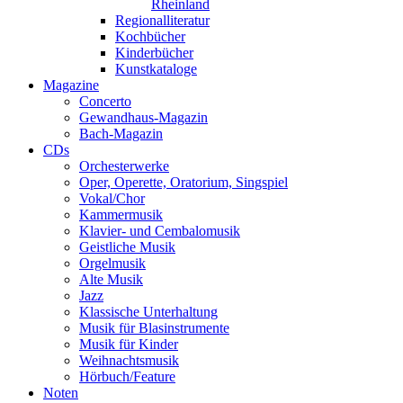
Rheinland
Regionalliteratur
Kochbücher
Kinderbücher
Kunstkataloge
Magazine
Concerto
Gewandhaus-Magazin
Bach-Magazin
CDs
Orchesterwerke
Oper, Operette, Oratorium, Singspiel
Vokal/Chor
Kammermusik
Klavier- und Cembalomusik
Geistliche Musik
Orgelmusik
Alte Musik
Jazz
Klassische Unterhaltung
Musik für Blasinstrumente
Musik für Kinder
Weihnachtsmusik
Hörbuch/Feature
Noten