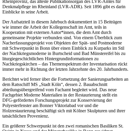
Rheinprovinz, das älteste Publikationsorgan des LVR-Amtes für
Denkmalpflege im Rheinland (LVR-ADR). Seit 1896 gibt es darin
Einblicke in seine Arbeit.
Der Aufsatzteil in diesem Jahrbuch dokumentiert in 15 Beiträgen
wie immer die Arbeit der Kollegenschaft im Amt, teils in
Kooperation mit externen Autor*innen, die dem Amt durch
gemeinsame Projekte verbunden sind. Von einem Überblick zum
Nacherfassungsprojekt von Objekten der Spät- und Postmoderne
mit Schwerpunkt in Bonn über einen Einblick zu Kurparks im Stil
der Nachkriegsmoderne in Burtscheid und Bad Münstereifel bis zu
liturgiegeschichtlichen Hintergrundinformationen zu
Nachkriegskirchen – das Themenspektrum der Inventarisation rückt
immer mehr in Richtung der letzten Jahrzehnte des 20. Jahrhunderts.
Berichtet wird ferner über die Fortsetzung der Sanierungsarbeiten an
dem Ratsschiff MS „Stadt Köln“, dessen 2. Bauabschnitt
abteilungsübergreifend vom Fachamt begleitet wird. Das neue
Fachgebiet Moderne Materialien in der Restaurierung stellt ein
DFG-gefördertes Forschungsprojekt zur Konservierung der
Polyesterfenster am Bonner Viktoriabad vor und die
Holzrestaurierung beschäftigt sich mit Kölner Skulpturen und ihrer
tatsächlichen Provenienz.
Ein größerer Schwerpunkt ist den zwei romanischen Basiliken St.