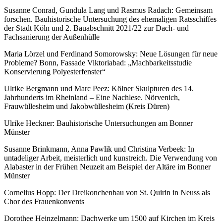
Susanne Conrad, Gundula Lang und Rasmus Radach: Gemeinsam
forschen. Bauhistorische Untersuchung des ehemaligen Ratsschiffes
der Stadt Köln und 2. Bauabschnitt 2021/22 zur Dach- und
Fachsanierung der Außenhülle
Maria Lörzel und Ferdinand Somorowsky: Neue Lösungen für neue
Probleme? Bonn, Fassade Viktoriabad: „Machbarkeitsstudie
Konservierung Polyesterfenster“
Ulrike Bergmann und Marc Peez: Kölner Skulpturen des 14.
Jahrhunderts im Rheinland – Eine Nachlese. Nörvenich,
Frauwüllesheim und Jakobwüllesheim (Kreis Düren)
Ulrike Heckner: Bauhistorische Untersuchungen am Bonner
Münster
Susanne Brinkmann, Anna Pawlik und Christina Verbeek: In
untadeliger Arbeit, meisterlich und kunstreich. Die Verwendung von
Alabaster in der Frühen Neuzeit am Beispiel der Altäre im Bonner
Münster
Cornelius Hopp: Der Dreikonchenbau von St. Quirin in Neuss als
Chor des Frauenkonvents
Dorothee Heinzelmann: Dachwerke um 1500 auf Kirchen im Kreis