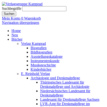
Suchbegriffe
Suchen
Mein Konto
0
Warenkorb
Navigation überspringen
Home
Neu
Bücher
Verlag Kamprad
Biografien
Bildbiografien
Ausstellungskataloge
Instrumentenkunde
Musikgeschichte
Kinderbücher
E. Reinhold Verlag
Archäologie und Denkmalpflege
Thüringisches Landesamt für
Denkmalpflege und Archäologie
Niedersächsisches Landesamt für
Denkmalpflege
Landesamt für Denkmalpflege Sachsen
LVR-Amt für Denkmalpflege im