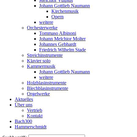
Melchior Vulpius
Johann Gottlieb Naumann
Kirchenmusik
Opern
weitere
Orchesterwerke
Tommaso Albinoni
Johann Melchior Molter
Johannes Gebhardt
Friedrich Wilhelm Stade
Streichinstrumente
Klavier solo
Kammermusik
Johann Gottlieb Naumann
weitere
Holzblasinstrumente
Blechblasinstrumente
Orgelwerke
Aktuelles
Über uns
Vertrieb
Kontakt
Bach300
Hammerschmidt