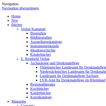
Navigation
Navigation überspringen
Home
Neu
Bücher
Verlag Kamprad
Biografien
Bildbiografien
Ausstellungskataloge
Instrumentenkunde
Musikgeschichte
Kinderbücher
E. Reinhold Verlag
Archäologie und Denkmalpflege
Thüringisches Landesamt für Denkmalpfleg
Niedersächsisches Landesamt für Denkmalp
Landesamt für Denkmalpflege Sachsen
LVR-Amt für Denkmalpflege im Rheinland
Regionalliteratur
Kochbücher
Kinderbücher
Kunstkataloge
Magazine
Concerto