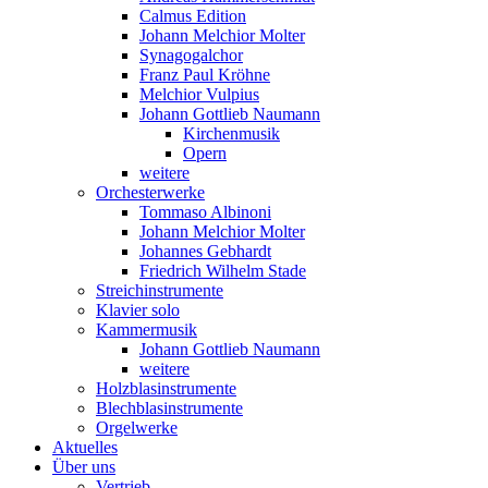
Calmus Edition
Johann Melchior Molter
Synagogalchor
Franz Paul Kröhne
Melchior Vulpius
Johann Gottlieb Naumann
Kirchenmusik
Opern
weitere
Orchesterwerke
Tommaso Albinoni
Johann Melchior Molter
Johannes Gebhardt
Friedrich Wilhelm Stade
Streichinstrumente
Klavier solo
Kammermusik
Johann Gottlieb Naumann
weitere
Holzblasinstrumente
Blechblasinstrumente
Orgelwerke
Aktuelles
Über uns
Vertrieb