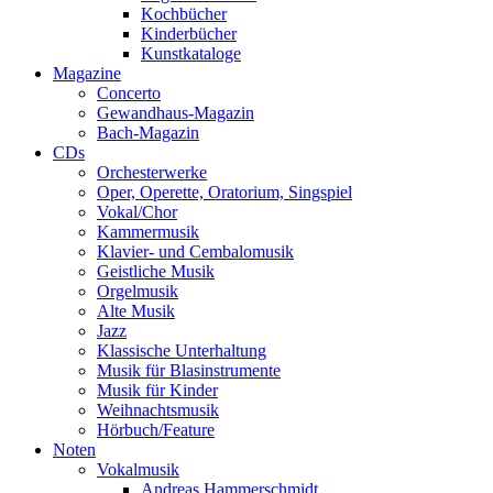
Kochbücher
Kinderbücher
Kunstkataloge
Magazine
Concerto
Gewandhaus-Magazin
Bach-Magazin
CDs
Orchesterwerke
Oper, Operette, Oratorium, Singspiel
Vokal/Chor
Kammermusik
Klavier- und Cembalomusik
Geistliche Musik
Orgelmusik
Alte Musik
Jazz
Klassische Unterhaltung
Musik für Blasinstrumente
Musik für Kinder
Weihnachtsmusik
Hörbuch/Feature
Noten
Vokalmusik
Andreas Hammerschmidt