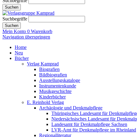
Suchbegriffe
Suchen
Suchbegriffe
Suchen
Mein Konto
0
Warenkorb
Navigation überspringen
Home
Neu
Bücher
Verlag Kamprad
Biografien
Bildbiografien
Ausstellungskataloge
Instrumentenkunde
Musikgeschichte
Kinderbücher
E. Reinhold Verlag
Archäologie und Denkmalpflege
Thüringisches Landesamt für Denkmalpfleg
Niedersächsisches Landesamt für Denkmalp
Landesamt für Denkmalpflege Sachsen
LVR-Amt für Denkmalpflege im Rheinland
Regionalliteratur