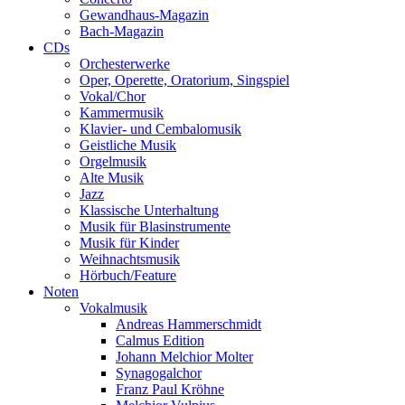
Gewandhaus-Magazin
Bach-Magazin
CDs
Orchesterwerke
Oper, Operette, Oratorium, Singspiel
Vokal/Chor
Kammermusik
Klavier- und Cembalomusik
Geistliche Musik
Orgelmusik
Alte Musik
Jazz
Klassische Unterhaltung
Musik für Blasinstrumente
Musik für Kinder
Weihnachtsmusik
Hörbuch/Feature
Noten
Vokalmusik
Andreas Hammerschmidt
Calmus Edition
Johann Melchior Molter
Synagogalchor
Franz Paul Kröhne