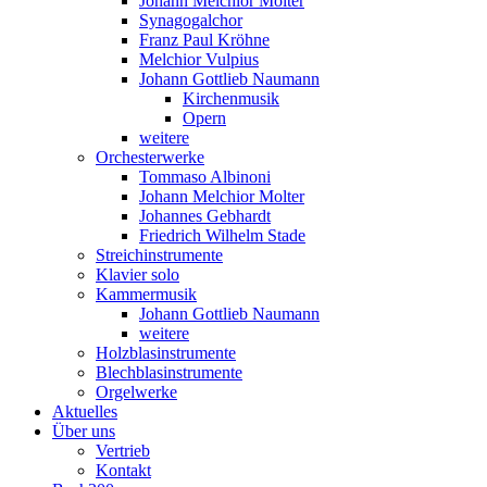
Johann Melchior Molter
Synagogalchor
Franz Paul Kröhne
Melchior Vulpius
Johann Gottlieb Naumann
Kirchenmusik
Opern
weitere
Orchesterwerke
Tommaso Albinoni
Johann Melchior Molter
Johannes Gebhardt
Friedrich Wilhelm Stade
Streichinstrumente
Klavier solo
Kammermusik
Johann Gottlieb Naumann
weitere
Holzblasinstrumente
Blechblasinstrumente
Orgelwerke
Aktuelles
Über uns
Vertrieb
Kontakt