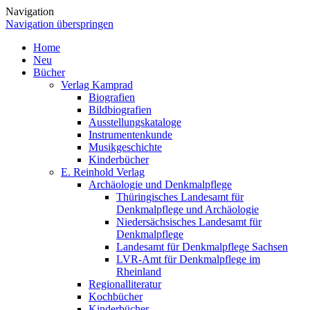
Navigation
Navigation überspringen
Home
Neu
Bücher
Verlag Kamprad
Biografien
Bildbiografien
Ausstellungskataloge
Instrumentenkunde
Musikgeschichte
Kinderbücher
E. Reinhold Verlag
Archäologie und Denkmalpflege
Thüringisches Landesamt für
Denkmalpflege und Archäologie
Niedersächsisches Landesamt für
Denkmalpflege
Landesamt für Denkmalpflege Sachsen
LVR-Amt für Denkmalpflege im
Rheinland
Regionalliteratur
Kochbücher
Kinderbücher