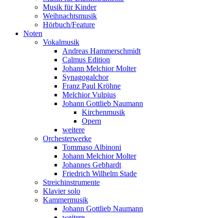
Musik für Kinder
Weihnachtsmusik
Hörbuch/Feature
Noten
Vokalmusik
Andreas Hammerschmidt
Calmus Edition
Johann Melchior Molter
Synagogalchor
Franz Paul Kröhne
Melchior Vulpius
Johann Gottlieb Naumann
Kirchenmusik
Opern
weitere
Orchesterwerke
Tommaso Albinoni
Johann Melchior Molter
Johannes Gebhardt
Friedrich Wilhelm Stade
Streichinstrumente
Klavier solo
Kammermusik
Johann Gottlieb Naumann
weitere