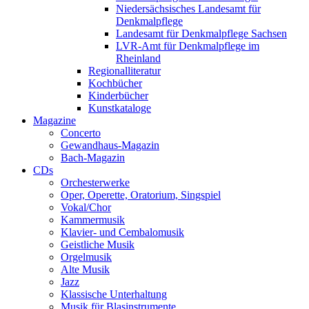
Niedersächsisches Landesamt für
Denkmalpflege
Landesamt für Denkmalpflege Sachsen
LVR-Amt für Denkmalpflege im
Rheinland
Regionalliteratur
Kochbücher
Kinderbücher
Kunstkataloge
Magazine
Concerto
Gewandhaus-Magazin
Bach-Magazin
CDs
Orchesterwerke
Oper, Operette, Oratorium, Singspiel
Vokal/Chor
Kammermusik
Klavier- und Cembalomusik
Geistliche Musik
Orgelmusik
Alte Musik
Jazz
Klassische Unterhaltung
Musik für Blasinstrumente