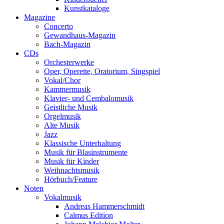
Kunstkataloge
Magazine
Concerto
Gewandhaus-Magazin
Bach-Magazin
CDs
Orchesterwerke
Oper, Operette, Oratorium, Singspiel
Vokal/Chor
Kammermusik
Klavier- und Cembalomusik
Geistliche Musik
Orgelmusik
Alte Musik
Jazz
Klassische Unterhaltung
Musik für Blasinstrumente
Musik für Kinder
Weihnachtsmusik
Hörbuch/Feature
Noten
Vokalmusik
Andreas Hammerschmidt
Calmus Edition