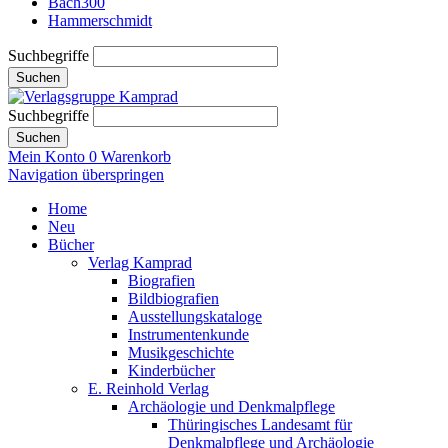
Bach300
Hammerschmidt
Suchbegriffe
Suchen
Suchbegriffe
Suchen
Mein Konto
0
Warenkorb
Navigation überspringen
Home
Neu
Bücher
Verlag Kamprad
Biografien
Bildbiografien
Ausstellungskataloge
Instrumentenkunde
Musikgeschichte
Kinderbücher
E. Reinhold Verlag
Archäologie und Denkmalpflege
Thüringisches Landesamt für
Denkmalpflege und Archäologie