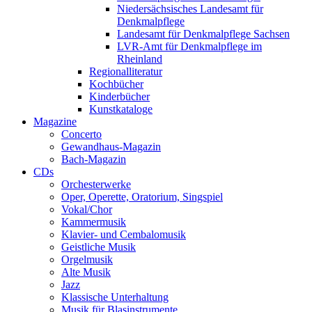
Niedersächsisches Landesamt für
Denkmalpflege
Landesamt für Denkmalpflege Sachsen
LVR-Amt für Denkmalpflege im
Rheinland
Regionalliteratur
Kochbücher
Kinderbücher
Kunstkataloge
Magazine
Concerto
Gewandhaus-Magazin
Bach-Magazin
CDs
Orchesterwerke
Oper, Operette, Oratorium, Singspiel
Vokal/Chor
Kammermusik
Klavier- und Cembalomusik
Geistliche Musik
Orgelmusik
Alte Musik
Jazz
Klassische Unterhaltung
Musik für Blasinstrumente