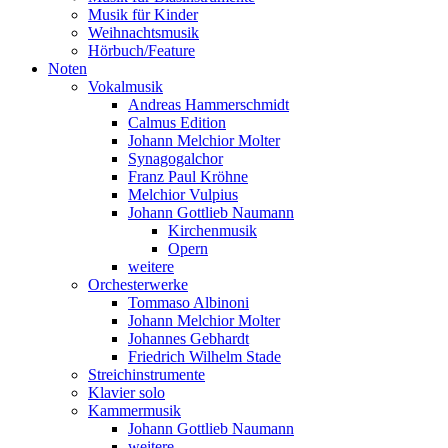
Musik für Kinder
Weihnachtsmusik
Hörbuch/Feature
Noten
Vokalmusik
Andreas Hammerschmidt
Calmus Edition
Johann Melchior Molter
Synagogalchor
Franz Paul Kröhne
Melchior Vulpius
Johann Gottlieb Naumann
Kirchenmusik
Opern
weitere
Orchesterwerke
Tommaso Albinoni
Johann Melchior Molter
Johannes Gebhardt
Friedrich Wilhelm Stade
Streichinstrumente
Klavier solo
Kammermusik
Johann Gottlieb Naumann
weitere