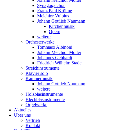
Johann Melchior Molter
Synagogalchor
Franz Paul Kröhne
Melchior Vulpius
Johann Gottlieb Naumann
Kirchenmusik
Opern
weitere
Orchesterwerke
Tommaso Albinoni
Johann Melchior Molter
Johannes Gebhardt
Friedrich Wilhelm Stade
Streichinstrumente
Klavier solo
Kammermusik
Johann Gottlieb Naumann
weitere
Holzblasinstrumente
Blechblasinstrumente
Orgelwerke
Aktuelles
Über uns
Vertrieb
Kontakt