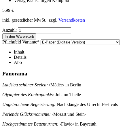
Verlag Klaus-Jürgen Kamprad
5,99
€
inkl. gesetzlicher MwSt., zzgl.
Versandkosten
Anzahl:
Pflichtfeld
Variante
*
Inhalt
Details
Abo
Panorama
Laufsteg schöner Seelen:
›Médée‹ in Berlin
Olympier des Kontrapunkts:
Johann Theile
Ungebrochene Begeisterung:
Nachklänge des Utrecht-Festivals
Perlende Glücksmomente:
›Mozart und Stein‹
Hochgestimmtes Bettenturnen:
›Flavio‹ in Bayreuth