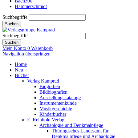
Bach300
Hammerschmidt
Suchbegriffe
Suchen
Suchbegriffe
Suchen
Mein Konto
0
Warenkorb
Navigation überspringen
Home
Neu
Bücher
Verlag Kamprad
Biografien
Bildbiografien
Ausstellungskataloge
Instrumentenkunde
Musikgeschichte
Kinderbücher
E. Reinhold Verlag
Archäologie und Denkmalpflege
Thüringisches Landesamt für
Denkmalpflege und Archäologie