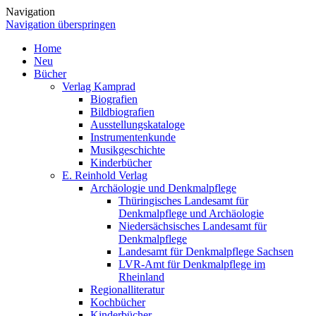
Navigation
Navigation überspringen
Home
Neu
Bücher
Verlag Kamprad
Biografien
Bildbiografien
Ausstellungskataloge
Instrumentenkunde
Musikgeschichte
Kinderbücher
E. Reinhold Verlag
Archäologie und Denkmalpflege
Thüringisches Landesamt für
Denkmalpflege und Archäologie
Niedersächsisches Landesamt für
Denkmalpflege
Landesamt für Denkmalpflege Sachsen
LVR-Amt für Denkmalpflege im
Rheinland
Regionalliteratur
Kochbücher
Kinderbücher