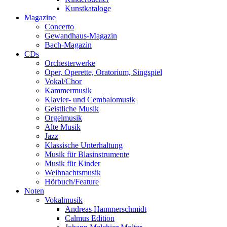
Kunstkataloge
Magazine
Concerto
Gewandhaus-Magazin
Bach-Magazin
CDs
Orchesterwerke
Oper, Operette, Oratorium, Singspiel
Vokal/Chor
Kammermusik
Klavier- und Cembalomusik
Geistliche Musik
Orgelmusik
Alte Musik
Jazz
Klassische Unterhaltung
Musik für Blasinstrumente
Musik für Kinder
Weihnachtsmusik
Hörbuch/Feature
Noten
Vokalmusik
Andreas Hammerschmidt
Calmus Edition